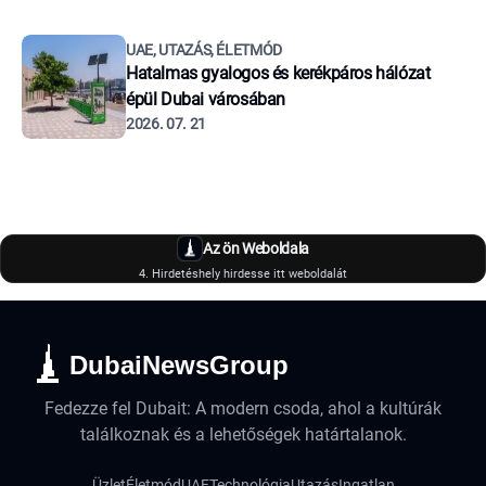
UAE, UTAZÁS, ÉLETMÓD
Hatalmas gyalogos és kerékpáros hálózat
épül Dubai városában
2026. 07. 21
Az ön Weboldala
4. Hirdetéshely hirdesse itt weboldalát
DubaiNewsGroup
Fedezze fel Dubait: A modern csoda, ahol a kultúrák
találkoznak és a lehetőségek határtalanok.
Üzlet
Életmód
UAE
Technológia
Utazás
Ingatlan