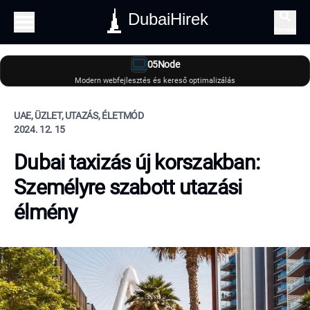
DubaiHirek
Keresés
05Node
Modern webfejlesztés és kereső optimalizálás
UAE, ÜZLET, UTAZÁS, ÉLETMÓD
2024. 12. 15
Dubai taxizás új korszakban:
Személyre szabott utazási
élmény