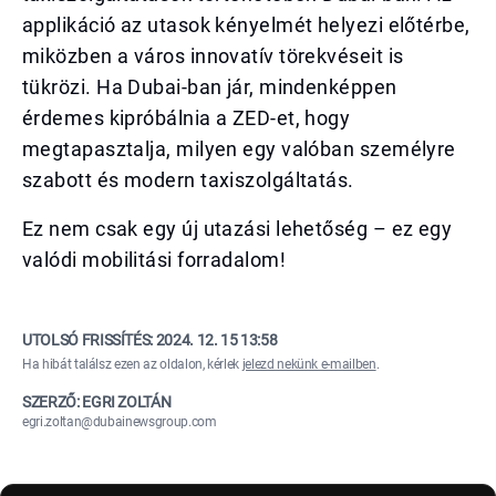
applikáció az utasok kényelmét helyezi előtérbe,
miközben a város innovatív törekvéseit is
tükrözi. Ha Dubai-ban jár, mindenképpen
érdemes kipróbálnia a ZED-et, hogy
megtapasztalja, milyen egy valóban személyre
szabott és modern taxiszolgáltatás.
Ez nem csak egy új utazási lehetőség – ez egy
valódi mobilitási forradalom!
UTOLSÓ FRISSÍTÉS:
2024. 12. 15 13:58
Ha hibát találsz ezen az oldalon, kérlek
jelezd nekünk e-mailben
.
SZERZŐ: EGRI ZOLTÁN
egri.zoltan@dubainewsgroup.com