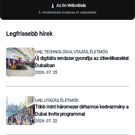
Az ön Weboldala
3. Hirdetéshely hirdesse itt weboldalát
Legfrissebb hírek
UAE, TECHNOLÓGIA, UTAZÁS, ÉLETMÓD
Új digitális rendszer gyorsítja az útlevélkezelést
Dubaiban
2026. 07. 25
UAE, UTAZÁS, ÉLETMÓD
Több mint háromezer dirhamos kedvezmény a
Dubai Invite programmal
2026. 07. 22