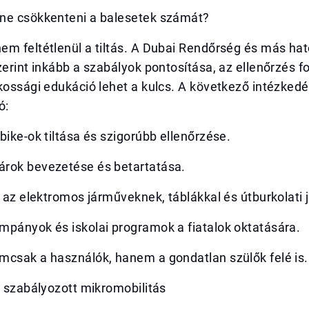
ne csökkenteni a balesetek számát?
em feltétlenül a tiltás. A Dubai Rendőrség és más ha
zerint inkább a szabályok pontosítása, az ellenőrzés f
kossági edukáció lehet a kulcs. A következő intézkedé
ó:
bike-ok tiltása és szigorúbb ellenőrzése.
rok bevezetése és betartatása.
k az elektromos járműveknek, táblákkal és útburkolati j
mpányok és iskolai programok a fiatalok oktatására.
mcsak a használók, hanem a gondatlan szülők felé is.
: szabályozott mikromobilitás