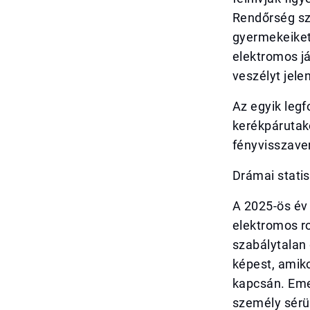
Rendőrség sze
gyermekeiket 
elektromos j
veszélyt jele
Az egyik legf
kerékpárutako
fényvisszave
Drámai statis
A 2025-ös év 
elektromos ro
szabálytalan 
képest, amiko
kapcsán. Eme
személy sérü