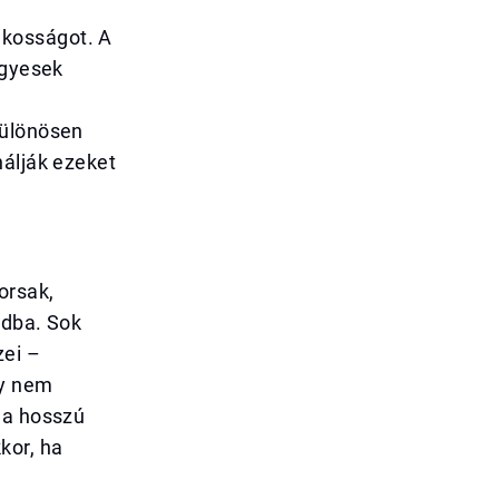
akosságot. A
egyesek
különösen
nálják ezeket
orsak,
ódba. Sok
zei –
gy nem
 a hosszú
kor, ha