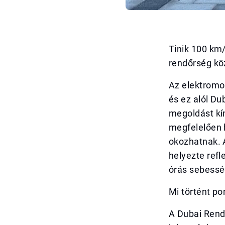
Tinik 100 km
rendőrség kö
Az elektromos
és ez alól Du
megoldást kí
megfelelően 
okozhatnak. 
helyezte refl
órás sebessé
Mi történt p
A Dubai Rendő