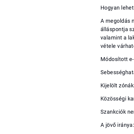
Hogyan lehet
A megoldás n
álláspontja s
valamint a la
vétele várhat
Módosított e-
Sebességhatá
Kijelölt zóná
Közösségi ka
Szankciók ne
A jövő iránya