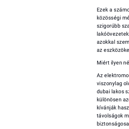
Ezek a számo
közösségi méd
szigorúbb sz
lakóövezetek
azokkal szemb
az eszközöke
Miért ilyen n
Az elektromo
viszonylag ol
dubai lakos 
különösen az
kívánják hasz
távolságok me
biztonságosan