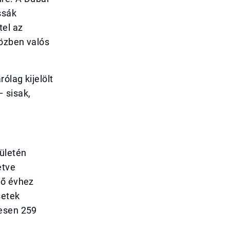
ssák
tel az
közben valós
ólag kijelölt
 sisak,
rületén
etve
ző évhez
setek
zesen 259