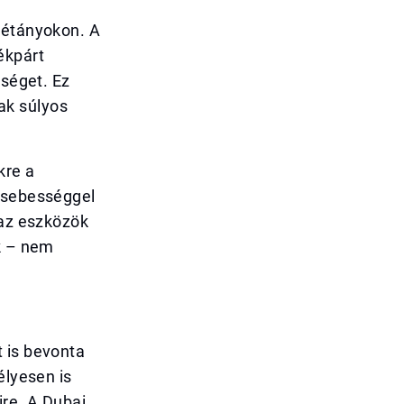
sétányokon. A
ékpárt
sséget. Ez
ak súlyos
kre a
b sebességgel
 az eszközök
ek – nem
 is bevonta
élyesen is
ire. A Dubai