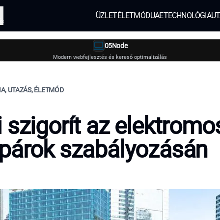
ÜZLET
ÉLETMÓD
UAE
TECHNOLÓGIA
UT
és
05Node
Modern webfejlesztés és kereső optimalizálás
A, UTAZÁS, ÉLETMÓD
 szigorít az elektromo
párok szabályozásán