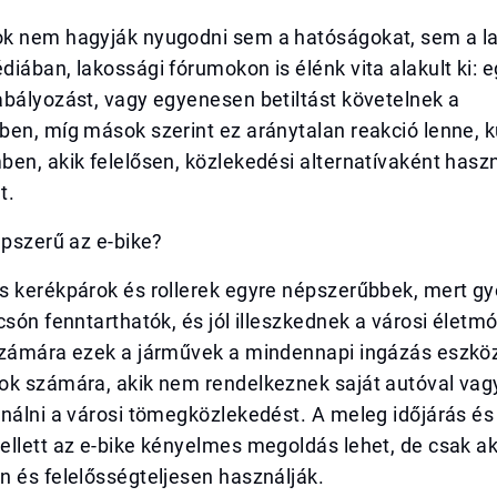
k nem hagyják nyugodni sem a hatóságokat, sem a l
iában, lakossági fórumokon is élénk vita alakult ki: 
abályozást, vagy egyenesen betiltást követelnek a
ben, míg mások szerint ez aránytalan reakció lenne, 
en, akik felelősen, közlekedési alternatívaként hasz
t.
épszerű az e-bike?
s kerékpárok és rollerek egyre népszerűbbek, mert gy
csón fenntarthatók, és jól illeszkednek a városi életm
számára ezek a járművek a mindennapi ingázás eszkö
ok számára, akik nem rendelkeznek saját autóval va
nálni a városi tömegközlekedést. A meleg időjárás és
llett az e-bike kényelmes megoldás lehet, de csak ak
 és felelősségteljesen használják.