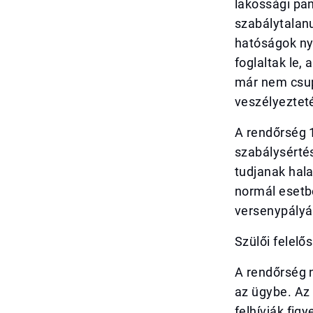
lakossági pan
szabálytalanu
hatóságok ny
foglaltak le,
már nem csup
veszélyeztet
A rendőrség 1
szabálysérté
tudjanak hala
normál esetbe
versenypályá
Szülői felel
A rendőrség n
az ügybe. Az 
felhívják fig