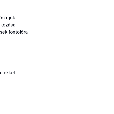
tóságok
okozása,
sek fontolóra
elekkel.