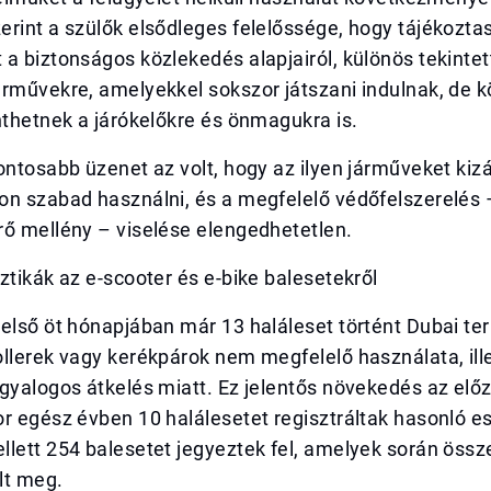
rint a szülők elsődleges felelőssége, hogy tájékozta
a biztonságos közlekedés alapjairól, különös tekintet
árművekre, amelyekkel sokszor játszani indulnak, de 
nthetnek a járókelőkre és önmagukra is.
ontosabb üzenet az volt, hogy az ilyen járműveket kizár
n szabad használni, és a megfelelő védőfelszerelés –
rő mellény – viselése elengedhetetlen.
ztikák az e-scooter és e-bike balesetekről
első öt hónapjában már 13 haláleset történt Dubai te
llerek vagy kerékpárok nem megfelelő használata, ill
gyalogos átkelés miatt. Ez jelentős növekedés az elő
r egész évben 10 halálesetet regisztráltak hasonló e
llett 254 balesetet jegyeztek fel, amelyek során öss
lt meg.