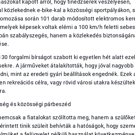
aszokat kapott arról, hogy tinédzserek veszélyesen,
l közlekednek e-bike-kal a közösségi sportpályákon, 
omozása során 101 darab módosított elektromos ker
 amelyek képesek voltak elérni a 100 km/h feletti sebe
án szabályszegés, hanem a közlekedés biztonságán
ése.
30 forgalmi bírságot szabott ki egyetlen hét alatt eze
sekre. A járműveket átalakították, hogy jóval nagyob
dni, mint az eredeti gyári beállítások engednék. Ezek
n rekreációs célra, vagy rövid városi utakra készült
ra.
ősség és közösségi párbeszéd
emcsak a fiatalokat szólította meg, hanem a szülőket
érintett tinik szüleit behívták a hatóságok, hogy szem
yelmüket a felügyelet nélküli használat következménye