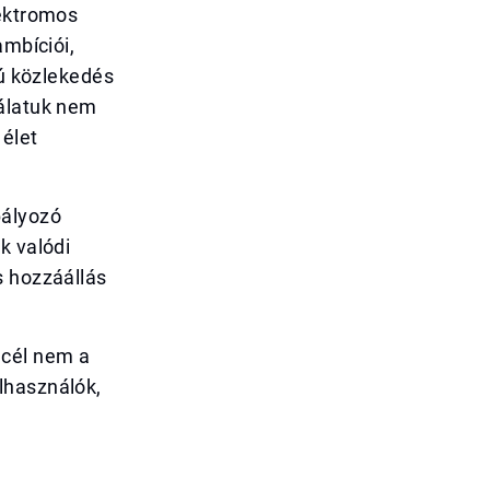
lektromos
ambíciói,
sú közlekedés
nálatuk nem
 élet
bályozó
k valódi
s hozzáállás
 cél nem a
lhasználók,