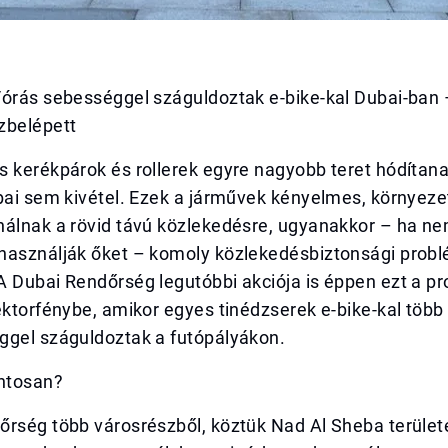
/órás sebességgel száguldoztak e-bike-kal Dubai-ban 
zbelépett
 kerékpárok és rollerek egyre nagyobb teret hódítana
bai sem kivétel. Ezek a járművek kényelmes, környeze
nálnak a rövid távú közlekedésre, ugyanakkor – ha n
használják őket – komoly közlekedésbiztonsági prob
A Dubai Rendőrség legutóbbi akciója is éppen ezt a p
ektorfénybe, amikor egyes tinédzserek e-bike-kal töb
ggel száguldoztak a futópályákon.
ontosan?
rség több városrészből, köztük Nad Al Sheba területé