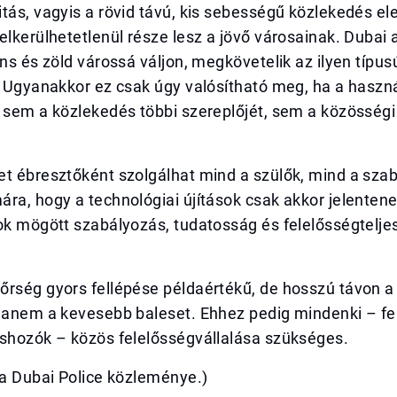
tás, vagyis a rövid távú, kis sebességű közlekedés e
elkerülhetetlenül része lesz a jövő városainak. Dubai 
ens és zöld várossá váljon, megkövetelik az ilyen típu
t. Ugyanakkor ez csak úgy valósítható meg, ha a hasz
 sem a közlekedés többi szereplőjét, sem a közösségi
et ébresztőként szolgálhat mind a szülők, mind a sza
ra, hogy a technológiai újítások csak akkor jelentene
ok mögött szabályozás, tudatosság és felelősségtelje
őrség gyors fellépése példaértékű, de hosszú távon a
 hanem a kevesebb baleset. Ehhez pedig mindenki – fe
éshozók – közös felelősségvállalása szükséges.
sa Dubai Police közleménye.)