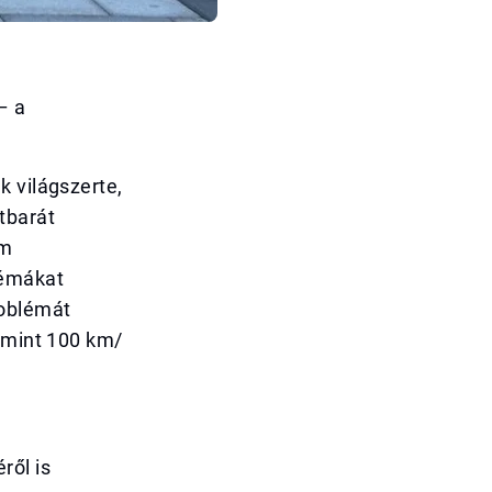
– a
k világszerte,
tbarát
em
lémákat
roblémát
b mint 100 km/
ről is