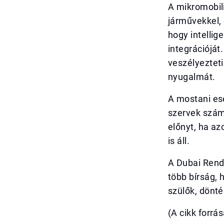
A mikromobili
járművekkel, 
hogy intellig
integrációjá
veszélyezteti
nyugalmát.
A mostani es
szervek számá
előnyt, ha az
is áll.
A Dubai Rend
több bírság,
szülők, dönt
(A cikk forrá