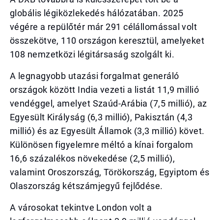
globális légiközlekedés hálózatában. 2025
végére a repülőtér már 291 célállomással volt
összekötve, 110 országon keresztül, amelyeket
108 nemzetközi légitársaság szolgált ki.
A legnagyobb utazási forgalmat generáló
országok között India vezeti a listát 11,9 millió
vendéggel, amelyet Szaúd-Arábia (7,5 millió), az
Egyesült Királyság (6,3 millió), Pakisztán (4,3
millió) és az Egyesült Államok (3,3 millió) követ.
Különösen figyelemre méltó a kínai forgalom
16,6 százalékos növekedése (2,5 millió),
valamint Oroszország, Törökország, Egyiptom és
Olaszország kétszámjegyű fejlődése.
A városokat tekintve London volt a