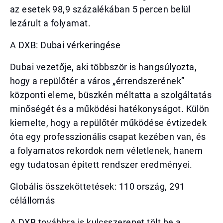
az esetek 98,9 százalékában 5 percen belül
lezárult a folyamat.
A DXB: Dubai vérkeringése
Dubai vezetője, aki többször is hangsúlyozta,
hogy a repülőtér a város „érrendszerének”
központi eleme, büszkén méltatta a szolgáltatás
minőségét és a működési hatékonyságot. Külön
kiemelte, hogy a repülőtér működése évtizedek
óta egy professzionális csapat kezében van, és
a folyamatos rekordok nem véletlenek, hanem
egy tudatosan épített rendszer eredményei.
Globális összeköttetések: 110 ország, 291
célállomás
A DXB továbbra is kulcsszerepet tölt be a