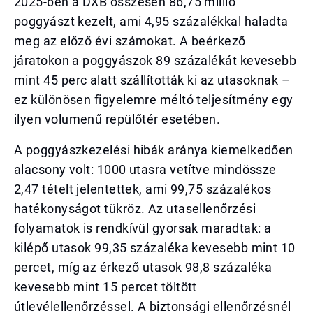
2025-ben a DXB összesen 86,75 millió
poggyászt kezelt, ami 4,95 százalékkal haladta
meg az előző évi számokat. A beérkező
járatokon a poggyászok 89 százalékát kevesebb
mint 45 perc alatt szállították ki az utasoknak –
ez különösen figyelemre méltó teljesítmény egy
ilyen volumenű repülőtér esetében.
A poggyászkezelési hibák aránya kiemelkedően
alacsony volt: 1000 utasra vetítve mindössze
2,47 tételt jelentettek, ami 99,75 százalékos
hatékonyságot tükröz. Az utasellenőrzési
folyamatok is rendkívül gyorsak maradtak: a
kilépő utasok 99,35 százaléka kevesebb mint 10
percet, míg az érkező utasok 98,8 százaléka
kevesebb mint 15 percet töltött
útlevélellenőrzéssel. A biztonsági ellenőrzésnél