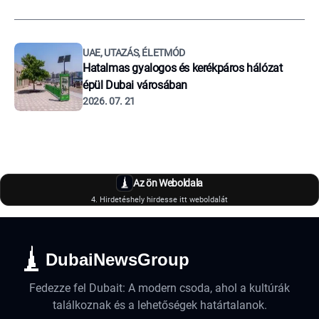
UAE, UTAZÁS, ÉLETMÓD
Hatalmas gyalogos és kerékpáros hálózat
épül Dubai városában
2026. 07. 21
Az ön Weboldala
4. Hirdetéshely hirdesse itt weboldalát
DubaiNewsGroup
Fedezze fel Dubait: A modern csoda, ahol a kultúrák
találkoznak és a lehetőségek határtalanok.