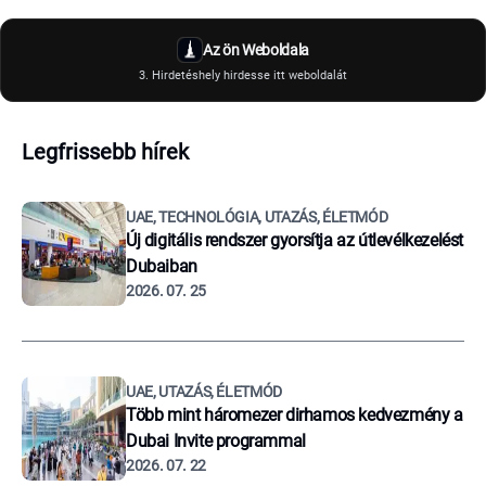
Az ön Weboldala
3. Hirdetéshely hirdesse itt weboldalát
Legfrissebb hírek
UAE, TECHNOLÓGIA, UTAZÁS, ÉLETMÓD
Új digitális rendszer gyorsítja az útlevélkezelést
Dubaiban
2026. 07. 25
UAE, UTAZÁS, ÉLETMÓD
Több mint háromezer dirhamos kedvezmény a
Dubai Invite programmal
2026. 07. 22