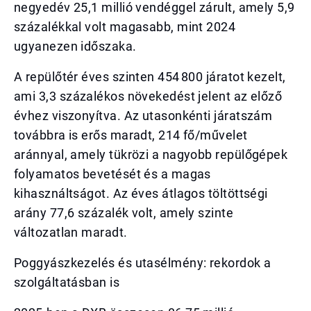
negyedév 25,1 millió vendéggel zárult, amely 5,9
százalékkal volt magasabb, mint 2024
ugyanezen időszaka.
A repülőtér éves szinten 454 800 járatot kezelt,
ami 3,3 százalékos növekedést jelent az előző
évhez viszonyítva. Az utasonkénti járatszám
továbbra is erős maradt, 214 fő/művelet
aránnyal, amely tükrözi a nagyobb repülőgépek
folyamatos bevetését és a magas
kihasználtságot. Az éves átlagos töltöttségi
arány 77,6 százalék volt, amely szinte
változatlan maradt.
Poggyászkezelés és utasélmény: rekordok a
szolgáltatásban is