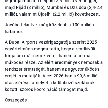
legforgalmasabb célpont 3,9 millió vendéggel,
majd Rijád (3 millió), Mumbai és Dzsidda (2,4-2,4
millió), valamint Újdelhi (2,2 millió) következett.
Jövőbe tekintve: még közelebb a 100 milliós
határhoz
A Dubai Airports vezérigazgatója szerint 2025
egyértelműen megmutatta, hogy a rendkívüli
forgalom már nem kivétel, hanem a normál
működés része. Az elért eredmények nemcsak a
rendszer érettségét, hanem az együttműködés
erejét is mutatják. A cél 2026-ban a 99,5 millió
utas elérése, amelyet a különböző szektorok
közötti szoros koordináció támogat majd.
Összegzés