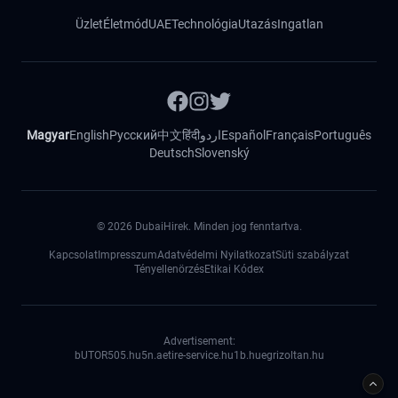
Üzlet
Életmód
UAE
Technológia
Utazás
Ingatlan
Magyar
English
Русский
中文
हिंदी
اردو
Español
Français
Português
Deutsch
Slovenský
©
2026
DubaiHirek. Minden jog fenntartva.
Kapcsolat
Impresszum
Adatvédelmi Nyilatkozat
Süti szabályzat
Tényellenörzés
Etikai Kódex
Advertisement:
bUTOR5
05.hu
5n.ae
tire-service.hu
1b.hu
egrizoltan.hu