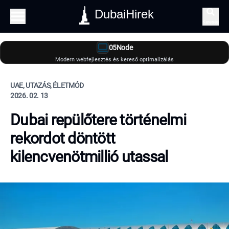
DubaiHirek
Keresés
05Node
Modern webfejlesztés és kereső optimalizálás
UAE, UTAZÁS, ÉLETMÓD
2026. 02. 13
Dubai repülőtere történelmi
rekordot döntött
kilencvenötmillió utassal