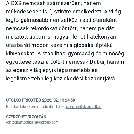
A DXB nemcsak számszerűen, hanem
működésében is új szintre emelkedett. A világ
legforgalmasabb nemzetközi repülőtereként
nemcsak rekordokat döntött, hanem példát
mutatott abban is, hogyan lehet hatékonyan,
utasbarát módon kezelni a globális léptékű
kihívásokat. A stabilitás, gyorsaság és minőség
együttese teszi a DXB-t nemcsak Dubai, hanem
az egész világ egyik legismertebb és
legelismertebb légiközlekedési központjává.
UTOLSÓ FRISSÍTÉS:
2026. 02. 13 24:59
Ha hibát találsz ezen az oldalon, kérlek
jelezd nekünk e-mailben
.
SZERZŐ: EGRI ZOLTÁN
egri.zoltan@dubainewsgroup.com