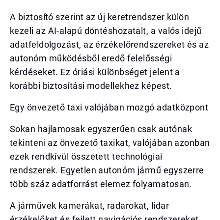
A biztosító szerint az új keretrendszer külön
kezeli az AI-alapú döntéshozatalt, a valós idejű
adatfeldolgozást, az érzékelőrendszereket és az
autonóm működésből eredő felelősségi
kérdéseket. Ez óriási különbséget jelent a
korábbi biztosítási modellekhez képest.
Egy önvezető taxi valójában mozgó adatközpont
Sokan hajlamosak egyszerűen csak autónak
tekinteni az önvezető taxikat, valójában azonban
ezek rendkívül összetett technológiai
rendszerek. Egyetlen autonóm jármű egyszerre
több száz adatforrást elemez folyamatosan.
A járművek kamerákat, radarokat, lidar
érzékelőket és fejlett navigációs rendszereket