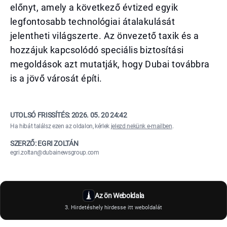
előnyt, amely a következő évtized egyik
legfontosabb technológiai átalakulását
jelentheti világszerte. Az önvezető taxik és a
hozzájuk kapcsolódó speciális biztosítási
megoldások azt mutatják, hogy Dubai továbbra
is a jövő városát építi.
UTOLSÓ FRISSÍTÉS:
2026. 05. 20 24:42
Ha hibát találsz ezen az oldalon, kérlek
jelezd nekünk e-mailben
.
SZERZŐ: EGRI ZOLTÁN
egri.zoltan@dubainewsgroup.com
Az ön Weboldala
3. Hirdetéshely hirdesse itt weboldalát