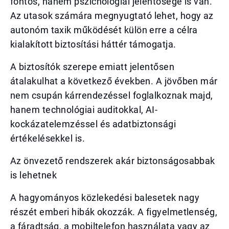
fontos, hanem pszichológiai jelentősége is van.
Az utasok számára megnyugtató lehet, hogy az
autonóm taxik működését külön erre a célra
kialakított biztosítási háttér támogatja.
A biztosítók szerepe emiatt jelentősen
átalakulhat a következő években. A jövőben már
nem csupán kárrendezéssel foglalkoznak majd,
hanem technológiai auditokkal, AI-
kockázatelemzéssel és adatbiztonsági
értékelésekkel is.
Az önvezető rendszerek akár biztonságosabbak
is lehetnek
A hagyományos közlekedési balesetek nagy
részét emberi hibák okozzák. A figyelmetlenség,
a fáradtság, a mobiltelefon használata vagy az