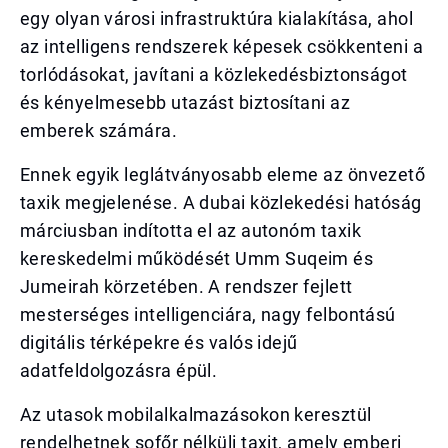
egy olyan városi infrastruktúra kialakítása, ahol
az intelligens rendszerek képesek csökkenteni a
torlódásokat, javítani a közlekedésbiztonságot
és kényelmesebb utazást biztosítani az
emberek számára.
Ennek egyik leglátványosabb eleme az önvezető
taxik megjelenése. A dubai közlekedési hatóság
márciusban indította el az autonóm taxik
kereskedelmi működését Umm Suqeim és
Jumeirah körzetében. A rendszer fejlett
mesterséges intelligenciára, nagy felbontású
digitális térképekre és valós idejű
adatfeldolgozásra épül.
Az utasok mobilalkalmazásokon keresztül
rendelhetnek sofőr nélküli taxit, amely emberi