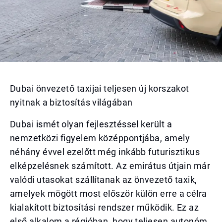
Dubai önvezető taxijai teljesen új korszakot
nyitnak a biztosítás világában
Dubai ismét olyan fejlesztéssel került a
nemzetközi figyelem középpontjába, amely
néhány évvel ezelőtt még inkább futurisztikus
elképzelésnek számított. Az emirátus útjain már
valódi utasokat szállítanak az önvezető taxik,
amelyek mögött most először külön erre a célra
kialakított biztosítási rendszer működik. Ez az
első alkalom a régióban, hogy teljesen autonóm,