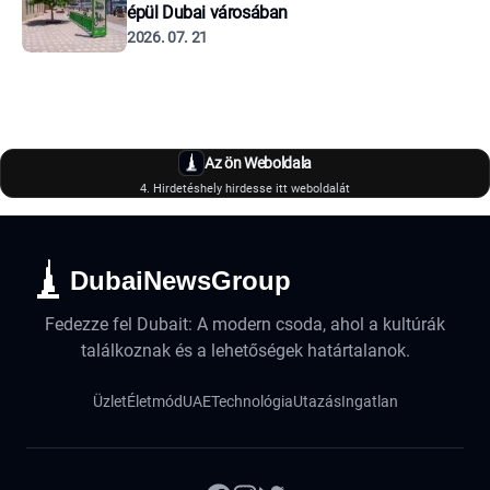
épül Dubai városában
2026. 07. 21
Az ön Weboldala
4. Hirdetéshely hirdesse itt weboldalát
DubaiNewsGroup
Fedezze fel Dubait: A modern csoda, ahol a kultúrák
találkoznak és a lehetőségek határtalanok.
Üzlet
Életmód
UAE
Technológia
Utazás
Ingatlan