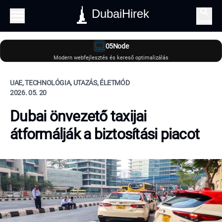
DubaiHirek
Keresés
05Node
Modern webfejlesztés és kereső optimalizálás
UAE, TECHNOLÓGIA, UTAZÁS, ÉLETMÓD
2026. 05. 20
Dubai önvezető taxijai
átformálják a biztosítási piacot