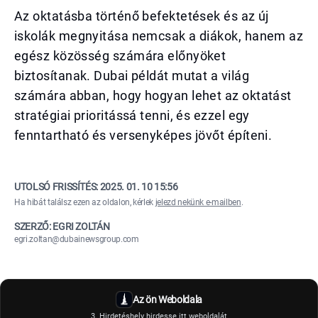
Az oktatásba történő befektetések és az új
iskolák megnyitása nemcsak a diákok, hanem az
egész közösség számára előnyöket
biztosítanak. Dubai példát mutat a világ
számára abban, hogy hogyan lehet az oktatást
stratégiai prioritássá tenni, és ezzel egy
fenntartható és versenyképes jövőt építeni.
UTOLSÓ FRISSÍTÉS:
2025. 01. 10 15:56
Ha hibát találsz ezen az oldalon, kérlek
jelezd nekünk e-mailben
.
SZERZŐ: EGRI ZOLTÁN
egri.zoltan@dubainewsgroup.com
Az ön Weboldala
3. Hirdetéshely hirdesse itt weboldalát