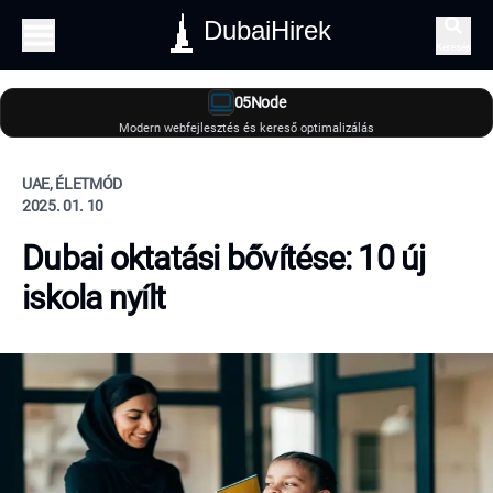
DubaiHirek
Keresés
05Node
Modern webfejlesztés és kereső optimalizálás
UAE, ÉLETMÓD
2025. 01. 10
Dubai oktatási bővítése: 10 új
iskola nyílt