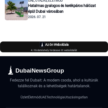
UAE, UTAZÁS, ÉLETMÓD
Hatalmas gyalogos és kerékpáros hálózat
épül Dubai városában
2026. 07. 21
Az ön Weboldala
4. Hirdetéshely hirdesse itt weboldalát
DubaiNewsGroup
Fedezze fel Dubait: A modern csoda, ahol a kultúrák
találkoznak és a lehetőségek határtalanok.
Üzlet
Életmód
UAE
Technológia
Utazás
Ingatlan