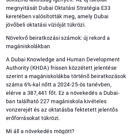
megnyitását Dubai Oktatási Stratégia E33
keretében valósították meg, amely Dubai
jövőbeli oktatási vízióját tükrözi.
Növekvő beiratkozási számok: új rekord a
magániskolákban
A Dubai Knowledge and Human Development
Authority (KHDA) frissen közzétett jelentése
szerint a magániskolákba történő beiratkozások
száma 6%-kal nőtt a 2024-25-ös tanévben,
elérve a 387,441 főt. Ez a növekedés a Dubai-
ban található 227 magániskola kivételes
vonzerejét és az oktatásba fektetett jelentős
erőforrásokat tükrözi.
Mi áll a növekedés mögött?