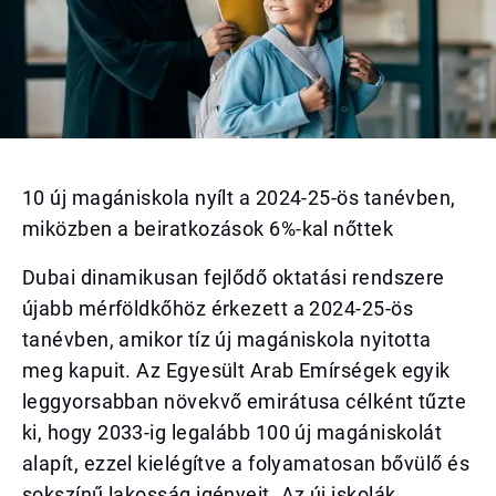
10 új magániskola nyílt a 2024-25-ös tanévben,
miközben a beiratkozások 6%-kal nőttek
Dubai dinamikusan fejlődő oktatási rendszere
újabb mérföldkőhöz érkezett a 2024-25-ös
tanévben, amikor tíz új magániskola nyitotta
meg kapuit. Az Egyesült Arab Emírségek egyik
leggyorsabban növekvő emirátusa célként tűzte
ki, hogy 2033-ig legalább 100 új magániskolát
alapít, ezzel kielégítve a folyamatosan bővülő és
sokszínű lakosság igényeit. Az új iskolák