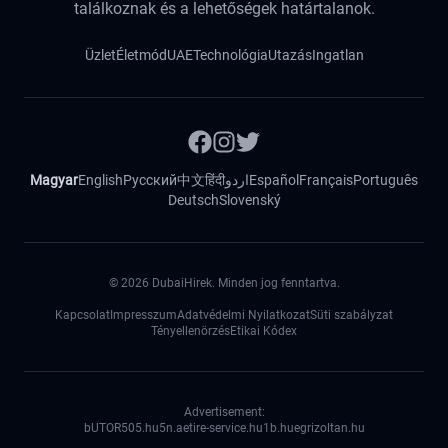
találkoznak és a lehetőségek határtalanok.
Üzlet
Életmód
UAE
Technológia
Utazás
Ingatlan
Magyar
English
Русский
中文
हिंदी
اردو
Español
Français
Português
Deutsch
Slovenský
©
2026
DubaiHirek. Minden jog fenntartva.
Kapcsolat
Impresszum
Adatvédelmi Nyilatkozat
Süti szabályzat
Tényellenörzés
Etikai Kódex
Advertisement:
bUTOR5
05.hu
5n.ae
tire-service.hu
1b.hu
egrizoltan.hu