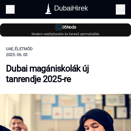
DubaiHirek
Keresés
05Node
Modern webfejlesztés és kereső optimalizálás
UAE, ÉLETMÓD
2025. 06. 03
Dubai magániskolák új
tanrendje 2025-re