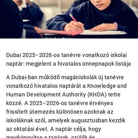
Dubai 2025–2026-os tanévre vonatkozó iskolai
naptár: megjelent a hivatalos ünnepnapok listája
A Dubai-ban működő magániskolák új tanévre
vonatkozó hivatalos naptárát a Knowledge and
Human Development Authority (KHDA) tette
közzé. A 2025–2026-os tanévre érvényes
frissített ütemezés különösen azoknak az
iskoláknak szól, amelyek augusztusban kezdik
az oktatási évet. A naptár célja, hogy
megkönnyítse a tanárok, szülők és