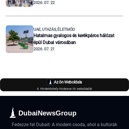
2026. 07. 22
UAE, UTAZÁS, ÉLETMÓD
Hatalmas gyalogos és kerékpáros hálózat
épül Dubai városában
2026. 07. 21
Az ön Weboldala
4. Hirdetéshely hirdesse itt weboldalát
DubaiNewsGroup
Fedezze fel Dubait: A modern csoda, ahol a kultúrák