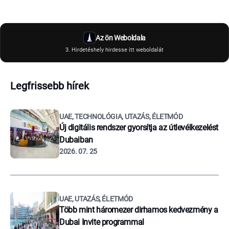
Az ön Weboldala
3. Hirdetéshely hirdesse itt weboldalát
Legfrissebb hírek
UAE, TECHNOLÓGIA, UTAZÁS, ÉLETMÓD
Új digitális rendszer gyorsítja az útlevélkezelést
Dubaiban
2026. 07. 25
UAE, UTAZÁS, ÉLETMÓD
Több mint háromezer dirhamos kedvezmény a
Dubai Invite programmal