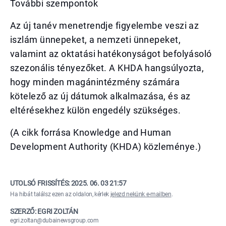
További szempontok
Az új tanév menetrendje figyelembe veszi az
iszlám ünnepeket, a nemzeti ünnepeket,
valamint az oktatási hatékonyságot befolyásoló
szezonális tényezőket. A KHDA hangsúlyozta,
hogy minden magánintézmény számára
kötelező az új dátumok alkalmazása, és az
eltérésekhez külön engedély szükséges.
(A cikk forrása Knowledge and Human
Development Authority (KHDA) közleménye.)
UTOLSÓ FRISSÍTÉS:
2025. 06. 03 21:57
Ha hibát találsz ezen az oldalon, kérlek
jelezd nekünk e-mailben
.
SZERZŐ: EGRI ZOLTÁN
egri.zoltan@dubainewsgroup.com