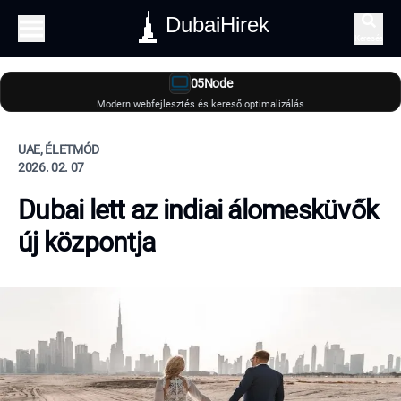
DubaiHirek
Keresés
05Node
Modern webfejlesztés és kereső optimalizálás
UAE, ÉLETMÓD
2026. 02. 07
Dubai lett az indiai álomesküvők
új központja