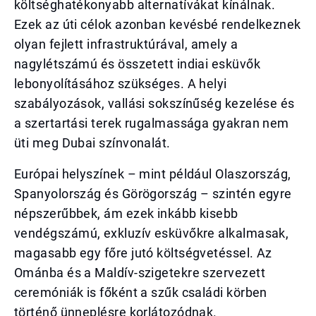
költséghatékonyabb alternatívákat kínálnak.
Ezek az úti célok azonban kevésbé rendelkeznek
olyan fejlett infrastruktúrával, amely a
nagylétszámú és összetett indiai esküvők
lebonyolításához szükséges. A helyi
szabályozások, vallási sokszínűség kezelése és
a szertartási terek rugalmassága gyakran nem
üti meg Dubai színvonalát.
Európai helyszínek – mint például Olaszország,
Spanyolország és Görögország – szintén egyre
népszerűbbek, ám ezek inkább kisebb
vendégszámú, exkluzív esküvőkre alkalmasak,
magasabb egy főre jutó költségvetéssel. Az
Ománba és a Maldív-szigetekre szervezett
ceremóniák is főként a szűk családi körben
történő ünneplésre korlátozódnak.