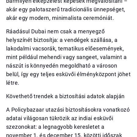
bármilyen elképzelést képesek megvalósítani –
akár egy palotaszerű tradicionális ünnepséget,
akár egy modern, minimalista ceremóniát.
Ráadásul Dubai nem csak a menyegző
helyszínét biztosítja: a vendégek szállása, a
lakodalmi vacsorák, tematikus előesemények,
mint például mehendi vagy sangeet, valamint a
nászút is könnyedén megoldható a városon
belül, így egy teljes esküvői élményközpont jöhet
létre.
Követhető trendek a biztosítási adatok alapján
A Policybazaar utazási biztosításokra vonatkozó
adatai világosan tükrözik az indiai esküvői
szezonokat: a legnagyobb keresletet a
november 1. és december 15. közötti időszak