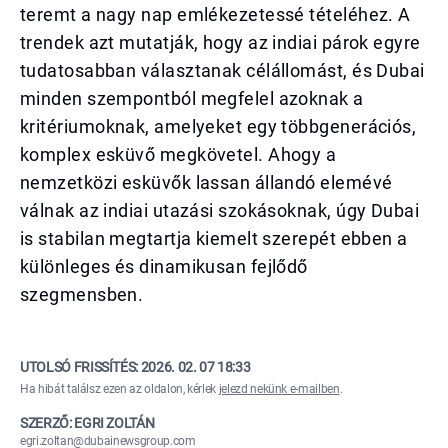
teremt a nagy nap emlékezetessé tételéhez. A
trendek azt mutatják, hogy az indiai párok egyre
tudatosabban választanak célállomást, és Dubai
minden szempontból megfelel azoknak a
kritériumoknak, amelyeket egy többgenerációs,
komplex esküvő megkövetel. Ahogy a
nemzetközi esküvők lassan állandó elemévé
válnak az indiai utazási szokásoknak, úgy Dubai
is stabilan megtartja kiemelt szerepét ebben a
különleges és dinamikusan fejlődő
szegmensben.
UTOLSÓ FRISSÍTÉS:
2026. 02. 07 18:33
Ha hibát találsz ezen az oldalon, kérlek
jelezd nekünk e-mailben
.
SZERZŐ: EGRI ZOLTÁN
egri.zoltan@dubainewsgroup.com