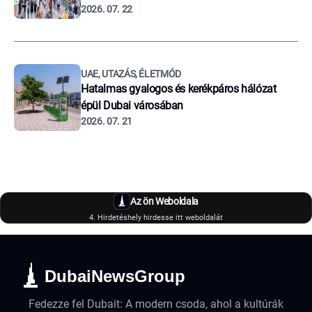
2026. 07. 22
UAE, UTAZÁS, ÉLETMÓD
Hatalmas gyalogos és kerékpáros hálózat
épül Dubai városában
2026. 07. 21
Az ön Weboldala
4. Hirdetéshely hirdesse itt weboldalát
DubaiNewsGroup
Fedezze fel Dubait: A modern csoda, ahol a kultúrák