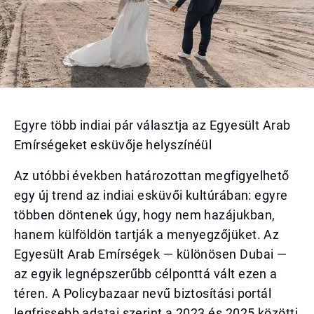
Egyre több indiai pár választja az Egyesült Arab
Emírségeket esküvője helyszínéül
Az utóbbi években határozottan megfigyelhető
egy új trend az indiai esküvői kultúrában: egyre
többen döntenek úgy, hogy nem hazájukban,
hanem külföldön tartják a menyegzőjüket. Az
Egyesült Arab Emírségek — különösen Dubai —
az egyik legnépszerűbb célponttá vált ezen a
téren. A Policybazaar nevű biztosítási portál
legfrissebb adatai szerint a 2023 és 2025 közötti