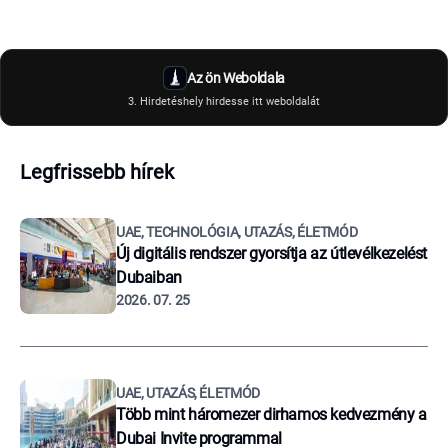
Az ön Weboldala
3. Hirdetéshely hirdesse itt weboldalát
Legfrissebb hírek
UAE, TECHNOLÓGIA, UTAZÁS, ÉLETMÓD
Új digitális rendszer gyorsítja az útlevélkezelést
Dubaiban
2026. 07. 25
UAE, UTAZÁS, ÉLETMÓD
Több mint háromezer dirhamos kedvezmény a
Dubai Invite programmal