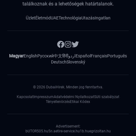
találkoznak és a lehetőségek határtalanok.
Üzlet
Életmód
UAE
Technológia
Utazás
Ingatlan
Magyar
English
Русский
中文
हिंदी
اردو
Español
Français
Português
Deutsch
Slovenský
©
2026
DubaiHirek. Minden jog fenntartva.
Kapcsolat
Impresszum
Adatvédelmi Nyilatkozat
Süti szabályzat
Tényellenörzés
Etikai Kódex
Advertisement:
bUTOR5
05.hu
5n.ae
tire-service.hu
1b.hu
egrizoltan.hu