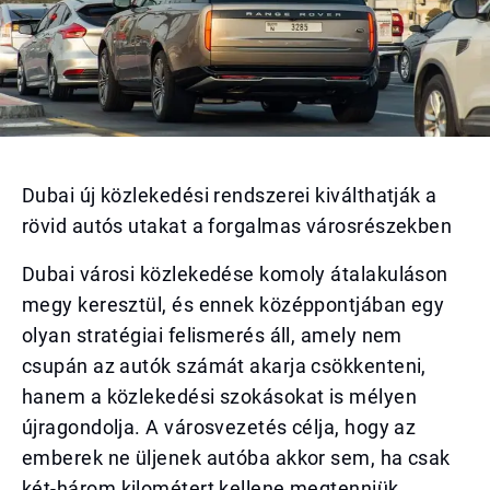
Dubai új közlekedési rendszerei kiválthatják a
rövid autós utakat a forgalmas városrészekben
Dubai városi közlekedése komoly átalakuláson
megy keresztül, és ennek középpontjában egy
olyan stratégiai felismerés áll, amely nem
csupán az autók számát akarja csökkenteni,
hanem a közlekedési szokásokat is mélyen
újragondolja. A városvezetés célja, hogy az
emberek ne üljenek autóba akkor sem, ha csak
két-három kilométert kellene megtenniük.