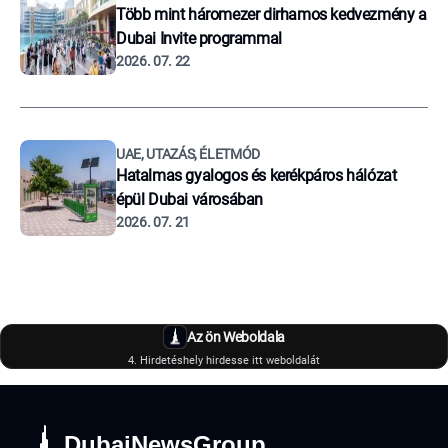
Több mint háromezer dirhamos kedvezmény a
Dubai Invite programmal
2026. 07. 22
UAE, UTAZÁS, ÉLETMÓD
Hatalmas gyalogos és kerékpáros hálózat
épül Dubai városában
2026. 07. 21
Az ön Weboldala
4. Hirdetéshely hirdesse itt weboldalát
DubaiNewsGroup