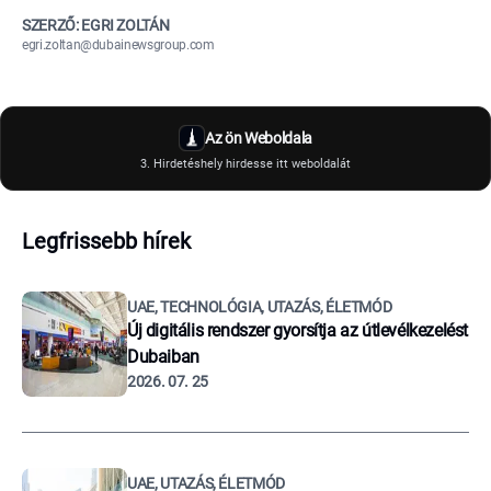
SZERZŐ: EGRI ZOLTÁN
egri.zoltan@dubainewsgroup.com
Az ön Weboldala
3. Hirdetéshely hirdesse itt weboldalát
Legfrissebb hírek
UAE, TECHNOLÓGIA, UTAZÁS, ÉLETMÓD
Új digitális rendszer gyorsítja az útlevélkezelést
Dubaiban
2026. 07. 25
UAE, UTAZÁS, ÉLETMÓD