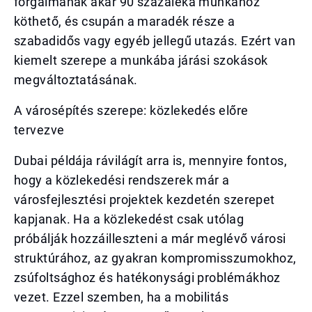
forgalmának akár 90 százaléka munkához
köthető, és csupán a maradék része a
szabadidős vagy egyéb jellegű utazás. Ezért van
kiemelt szerepe a munkába járási szokások
megváltoztatásának.
A városépítés szerepe: közlekedés előre
tervezve
Dubai példája rávilágít arra is, mennyire fontos,
hogy a közlekedési rendszerek már a
városfejlesztési projektek kezdetén szerepet
kapjanak. Ha a közlekedést csak utólag
próbálják hozzáilleszteni a már meglévő városi
struktúrához, az gyakran kompromisszumokhoz,
zsúfoltsághoz és hatékonysági problémákhoz
vezet. Ezzel szemben, ha a mobilitás