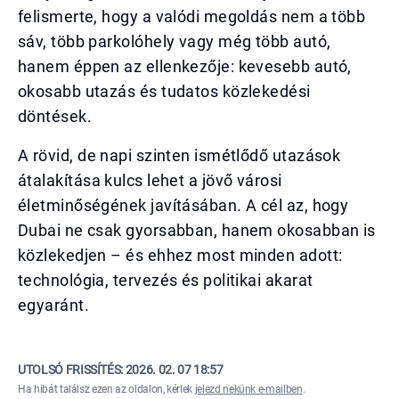
felismerte, hogy a valódi megoldás nem a több
sáv, több parkolóhely vagy még több autó,
hanem éppen az ellenkezője: kevesebb autó,
okosabb utazás és tudatos közlekedési
döntések.
A rövid, de napi szinten ismétlődő utazások
átalakítása kulcs lehet a jövő városi
életminőségének javításában. A cél az, hogy
Dubai ne csak gyorsabban, hanem okosabban is
közlekedjen – és ehhez most minden adott:
technológia, tervezés és politikai akarat
egyaránt.
UTOLSÓ FRISSÍTÉS:
2026. 02. 07 18:57
Ha hibát találsz ezen az oldalon, kérlek
jelezd nekünk e-mailben
.