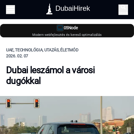
DubaiHirek
Keresés
05Node
Modern webfejlesztés és kereső optimalizálás
UAE, TECHNOLÓGIA, UTAZÁS, ÉLETMÓD
2026. 02. 07
Dubai leszámol a városi
dugókkal