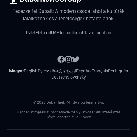
Fedezze fel Dubait: A modern csoda, ahol a kultúrák
találkoznak és a lehetőségek határtalanok.
Üzlet
Életmód
UAE
Technológia
Utazás
Ingatlan
Magyar
English
Русский
中文
हिंदी
اردو
Español
Français
Português
Deutsch
Slovenský
©
2026
DubaiHirek. Minden jog fenntartva.
Kapcsolat
Impresszum
Adatvédelmi Nyilatkozat
Süti szabályzat
Tényellenörzés
Etikai Kódex