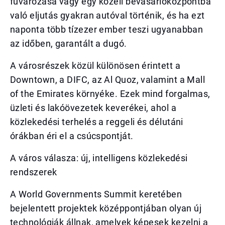
fuvarozása vagy egy közeli bevásárlóközpontba
való eljutás gyakran autóval történik, és ha ezt
naponta több tízezer ember teszi ugyanabban
az időben, garantált a dugó.
A városrészek közül különösen érintett a
Downtown, a DIFC, az Al Quoz, valamint a Mall
of the Emirates környéke. Ezek mind forgalmas,
üzleti és lakóövezetek keverékei, ahol a
közlekedési terhelés a reggeli és délutáni
órákban éri el a csúcspontját.
A város válasza: új, intelligens közlekedési
rendszerek
A World Governments Summit keretében
bejelentett projektek középpontjában olyan új
technológiák állnak, amelyek képesek kezelni a