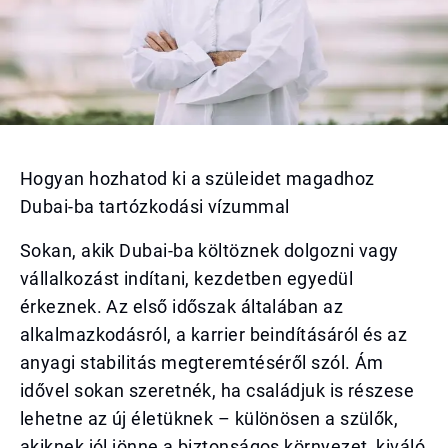
Hogyan hozhatod ki a szüleidet magadhoz
Dubai-ba tartózkodási vízummal
Sokan, akik Dubai-ba költöznek dolgozni vagy
vállalkozást indítani, kezdetben egyedül
érkeznek. Az első időszak általában az
alkalmazkodásról, a karrier beindításáról és az
anyagi stabilitás megteremtéséről szól. Ám
idővel sokan szeretnék, ha családjuk is részese
lehetne az új életüknek – különösen a szülők,
akiknek jól jönne a biztonságos környezet, kiváló