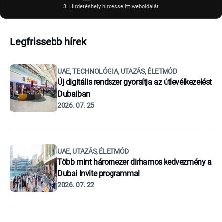
3. Hirdetéshely hirdesse itt weboldalát
Legfrissebb hírek
UAE, TECHNOLÓGIA, UTAZÁS, ÉLETMÓD
Új digitális rendszer gyorsítja az útlevélkezelést
Dubaiban
2026. 07. 25
UAE, UTAZÁS, ÉLETMÓD
Több mint háromezer dirhamos kedvezmény a
Dubai Invite programmal
2026. 07. 22