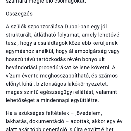
számára megfelelő csomagokat.
Összegzés
A szülők szponzorálása Dubai-ban egy jól
strukturált, átlátható folyamat, amely lehetővé
teszi, hogy a családtagok közelebb kerüljenek
egymáshoz anélkül, hogy állampolgárság vagy
hosszú távú tartózkodás révén bonyolult
bevándorlási procedúrákat kellene követni. A
vízum évente meghosszabbítható, és számos
előnyt kínál: biztonságos lakókörnyezetet,
magas szintű egészségügyi ellátást, valamint
lehetőséget a mindennapi együttlétre.
Ha a szükséges feltételek – jövedelem,
lakhatás, dokumentáció – adottak, akkor egy év
alatt akár több generáció is újra együtt élhet