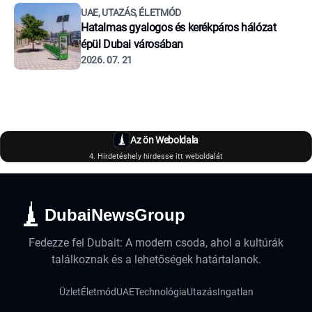
UAE, UTAZÁS, ÉLETMÓD
Hatalmas gyalogos és kerékpáros hálózat
épül Dubai városában
2026. 07. 21
Az ön Weboldala
4. Hirdetéshely hirdesse itt weboldalát
DubaiNewsGroup
Fedezze fel Dubait: A modern csoda, ahol a kultúrák
találkoznak és a lehetőségek határtalanok.
Üzlet
Életmód
UAE
Technológia
Utazás
Ingatlan