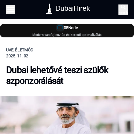
DubaiHirek
Keresés
05Node
Modern webfejlesztés és kereső optimalizálás
UAE, ÉLETMÓD
2025. 11. 02
Dubai lehetővé teszi szülők
szponzorálását