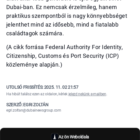
Dubai-ban. Ez nemcsak érzelmileg, hanem
praktikus szempontból is nagy könnyebbséget
jelenthet mind az idősebb, mind a fiatalabb
családtagok számára.
(A cikk forrása Federal Authority For Identity,
Citizenship, Customs és Port Security (ICP)
közleménye alapján.)
UTOLSÓ FRISSÍTÉS:
2025. 11. 02 21:57
Ha hibát találsz ezen az oldalon, kérlek
jelezd nekünk e-mailben
.
SZERZŐ: EGRI ZOLTÁN
egri.zoltan@dubainewsgroup.com
Az ön Weboldala