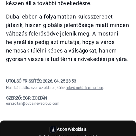
készen áll a további növekedésre.
Dubai ebben a folyamatban kulcsszerepet
játszik, hiszen globális jelentősége miatt minden
változás felerősödve jelenik meg. A mostani
helyreállás pedig azt mutatja, hogy a város
nemcsak túlélni képes a válságokat, hanem
gyorsan vissza is tud térni a növekedési pályára.
UTOLSÓ FRISSÍTÉS:
2026. 04. 25 23:53
Ha hibát találsz ezen az oldalon, kérlek
jelezd nekünk e-mailben
.
SZERZŐ: EGRI ZOLTÁN
egri.zoltan@dubainewsgroup.com
Az ön Weboldala