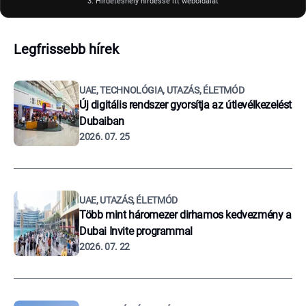
3. Hirdetéshely hirdesse itt weboldalát
Legfrissebb hírek
UAE, TECHNOLÓGIA, UTAZÁS, ÉLETMÓD
Új digitális rendszer gyorsítja az útlevélkezelést
Dubaiban
2026. 07. 25
UAE, UTAZÁS, ÉLETMÓD
Több mint háromezer dirhamos kedvezmény a
Dubai Invite programmal
2026. 07. 22