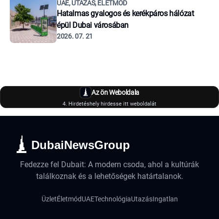
UAE, UTAZÁS, ÉLETMÓD
Hatalmas gyalogos és kerékpáros hálózat
épül Dubai városában
2026. 07. 21
Az ön Weboldala
4. Hirdetéshely hirdesse itt weboldalát
DubaiNewsGroup
Fedezze fel Dubait: A modern csoda, ahol a kultúrák
találkoznak és a lehetőségek határtalanok.
Üzlet
Életmód
UAE
Technológia
Utazás
Ingatlan