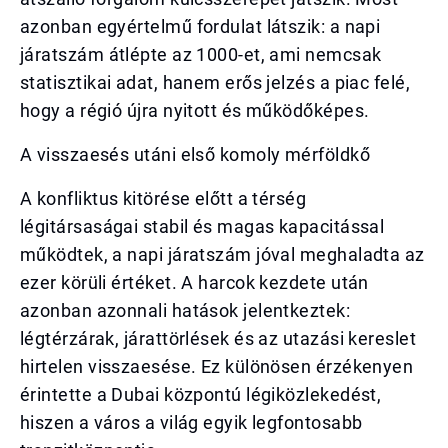
azonban egyértelmű fordulat látszik: a napi
járatszám átlépte az 1000-et, ami nemcsak
statisztikai adat, hanem erős jelzés a piac felé,
hogy a régió újra nyitott és működőképes.
A visszaesés utáni első komoly mérföldkő
A konfliktus kitörése előtt a térség
légitársaságai stabil és magas kapacitással
működtek, a napi járatszám jóval meghaladta az
ezer körüli értéket. A harcok kezdete után
azonban azonnali hatások jelentkeztek:
légtérzárak, járattörlések és az utazási kereslet
hirtelen visszaesése. Ez különösen érzékenyen
érintette a Dubai központú légiközlekedést,
hiszen a város a világ egyik legfontosabb