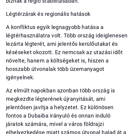
bíznak a régió stabilitásában.
Légtérzárak és regionális hatások
A konfliktus egyik legnagyobb hatása a
légtérhasználatra volt. Több ország ideiglenesen
lezárta légterét, ami jelentős kerülőutakat és
késéseket okozott. Ez nemcsak az utazási időt
növelte, hanem a költségeket is, hiszen a
hosszabb útvonalak több üzemanyagot
igényelnek.
Az elmúlt napokban azonban több ország is
megkezdte légterének újranyitását, ami
jelentősen javítja a helyzetet. Ez különösen
fontos a Dubaiba irányuló és onnan induló
járatok számára, mivel a város földrajzi
elhelyezkedése miatt számos útvonal halad át a