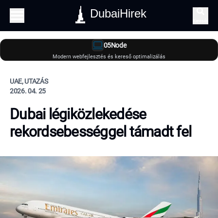
DubaiHirek
Keresés
05Node
Modern webfejlesztés és kereső optimalizálás
UAE, UTAZÁS
2026. 04. 25
Dubai légiközlekedése
rekordsebességgel támadt fel