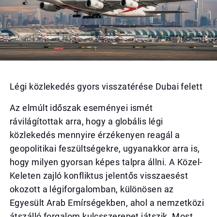
Légi közlekedés gyors visszatérése Dubai felett
Az elmúlt időszak eseményei ismét
rávilágítottak arra, hogy a globális légi
közlekedés mennyire érzékenyen reagál a
geopolitikai feszültségekre, ugyanakkor arra is,
hogy milyen gyorsan képes talpra állni. A Közel-
Keleten zajló konfliktus jelentős visszaesést
okozott a légiforgalomban, különösen az
Egyesült Arab Emírségekben, ahol a nemzetközi
átszálló forgalom kulcsszerepet játszik. Most