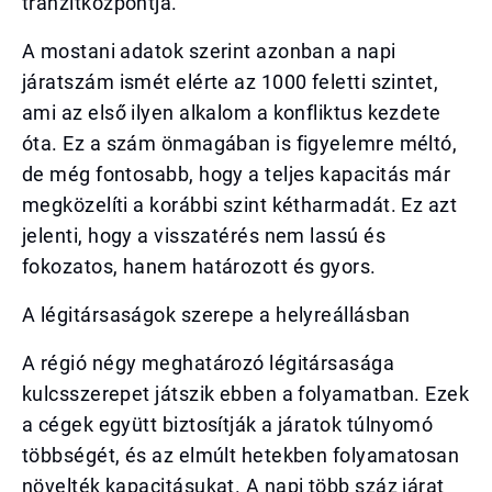
tranzitközpontja.
A mostani adatok szerint azonban a napi
járatszám ismét elérte az 1000 feletti szintet,
ami az első ilyen alkalom a konfliktus kezdete
óta. Ez a szám önmagában is figyelemre méltó,
de még fontosabb, hogy a teljes kapacitás már
megközelíti a korábbi szint kétharmadát. Ez azt
jelenti, hogy a visszatérés nem lassú és
fokozatos, hanem határozott és gyors.
A légitársaságok szerepe a helyreállásban
A régió négy meghatározó légitársasága
kulcsszerepet játszik ebben a folyamatban. Ezek
a cégek együtt biztosítják a járatok túlnyomó
többségét, és az elmúlt hetekben folyamatosan
növelték kapacitásukat. A napi több száz járat