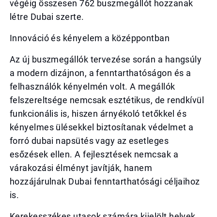
végéig összesen 762 buszmegállót hozzanak
létre Dubai szerte.
Innováció és kényelem a középpontban
Az új buszmegállók tervezése során a hangsúly
a modern dizájnon, a fenntarthatóságon és a
felhasználók kényelmén volt. A megállók
felszereltsége nemcsak esztétikus, de rendkívül
funkcionális is, hiszen árnyékoló tetőkkel és
kényelmes ülésekkel biztosítanak védelmet a
forró dubai napsütés vagy az esetleges
esőzések ellen. A fejlesztések nemcsak a
várakozási élményt javítják, hanem
hozzájárulnak Dubai fenntarthatósági céljaihoz
is.
Kerekesszékes utasok számára kijelölt helyek