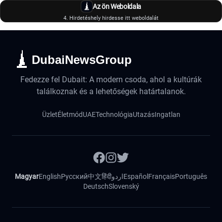
Az ön Weboldala
4. Hirdetéshely hirdesse itt weboldalát
DubaiNewsGroup
Fedezze fel Dubait: A modern csoda, ahol a kultúrák
találkoznak és a lehetőségek határtalanok.
Üzlet
Életmód
UAE
Technológia
Utazás
Ingatlan
Magyar
English
Русский
中文
हिंदी
اردو
Español
Français
Português
Deutsch
Slovenský