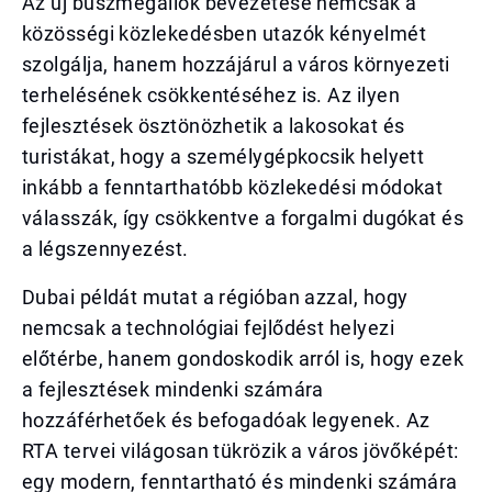
Az új buszmegállók bevezetése nemcsak a
közösségi közlekedésben utazók kényelmét
szolgálja, hanem hozzájárul a város környezeti
terhelésének csökkentéséhez is. Az ilyen
fejlesztések ösztönözhetik a lakosokat és
turistákat, hogy a személygépkocsik helyett
inkább a fenntarthatóbb közlekedési módokat
válasszák, így csökkentve a forgalmi dugókat és
a légszennyezést.
Dubai példát mutat a régióban azzal, hogy
nemcsak a technológiai fejlődést helyezi
előtérbe, hanem gondoskodik arról is, hogy ezek
a fejlesztések mindenki számára
hozzáférhetőek és befogadóak legyenek. Az
RTA tervei világosan tükrözik a város jövőképét:
egy modern, fenntartható és mindenki számára