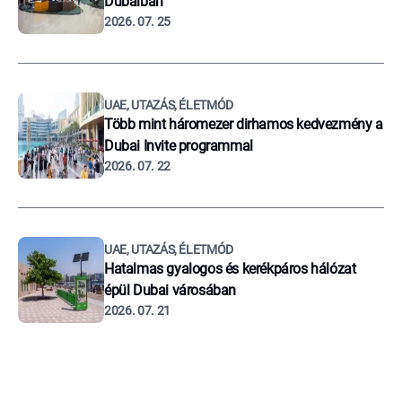
Dubaiban
2026. 07. 25
UAE, UTAZÁS, ÉLETMÓD
Több mint háromezer dirhamos kedvezmény a
Dubai Invite programmal
2026. 07. 22
UAE, UTAZÁS, ÉLETMÓD
Hatalmas gyalogos és kerékpáros hálózat
épül Dubai városában
2026. 07. 21