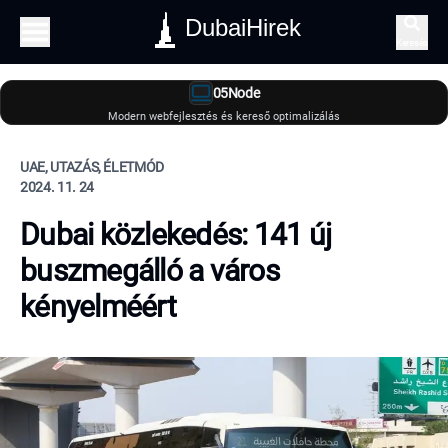
DubaiHirek
Keresés
05Node
Modern webfejlesztés és kereső optimalizálás
UAE, UTAZÁS, ÉLETMÓD
2024. 11. 24
Dubai közlekedés: 141 új
buszmegálló a város
kényelméért