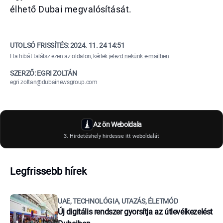
élhető Dubai megvalósítását.
UTOLSÓ FRISSÍTÉS:
2024. 11. 24 14:51
Ha hibát találsz ezen az oldalon, kérlek
jelezd nekünk e-mailben
.
SZERZŐ: EGRI ZOLTÁN
egri.zoltan@dubainewsgroup.com
Az ön Weboldala
3. Hirdetéshely hirdesse itt weboldalát
Legfrissebb hírek
UAE, TECHNOLÓGIA, UTAZÁS, ÉLETMÓD
Új digitális rendszer gyorsítja az útlevélkezelést