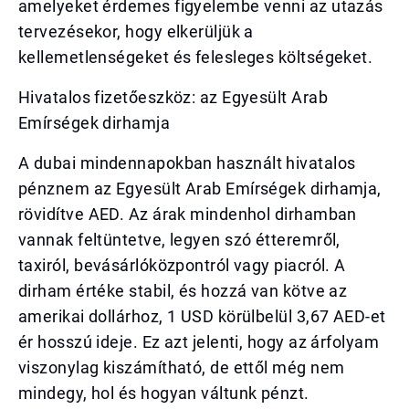
amelyeket érdemes figyelembe venni az utazás
tervezésekor, hogy elkerüljük a
kellemetlenségeket és felesleges költségeket.
Hivatalos fizetőeszköz: az Egyesült Arab
Emírségek dirhamja
A dubai mindennapokban használt hivatalos
pénznem az Egyesült Arab Emírségek dirhamja,
rövidítve AED. Az árak mindenhol dirhamban
vannak feltüntetve, legyen szó étteremről,
taxiról, bevásárlóközpontról vagy piacról. A
dirham értéke stabil, és hozzá van kötve az
amerikai dollárhoz, 1 USD körülbelül 3,67 AED-et
ér hosszú ideje. Ez azt jelenti, hogy az árfolyam
viszonylag kiszámítható, de ettől még nem
mindegy, hol és hogyan váltunk pénzt.