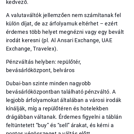
kedvező.
A valutaváltók jellemzően nem számítanak fel
külön díjat, de az árfolyamuk eltérhet – ezért
érdemes több helyet megnézni vagy egy bevált
irodát keresni (pl. Al Ansari Exchange, UAE
Exchange, Travelex).
Pénzváltás helyben: repülőtér,
bevásárlóközpont, belváros
Dubai-ban szinte minden nagyobb
bevásárlóközpontban található pénzváltó. A
legjobb árfolyamokat általában a városi irodák
kínálják, míg a repülőtéren és hotelekben
drágábban váltanak. Érdemes figyelni a táblán
feltüntetett “buy” és “sell” árakat, és kérni a
pontos végösszeget a váltás előtt.