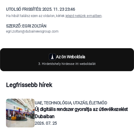
UTOLSÓ FRISSÍTÉS:
2025. 11. 23 23:46
Ha hibát találsz ezen az oldalon, kérlek
jelezd nekünk e-mailben
.
SZERZŐ: EGRI ZOLTÁN
egri.zoltan@dubainewsgroup.com
Az ön Weboldala
3. Hirdetéshely hirdesse itt weboldalát
Legfrissebb hírek
UAE, TECHNOLÓGIA, UTAZÁS, ÉLETMÓD
Új digitális rendszer gyorsítja az útlevélkezelést
Dubaiban
2026. 07. 25