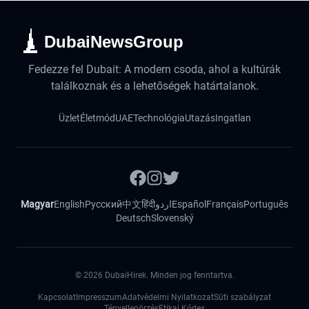
DubaiNewsGroup
Fedezze fel Dubait: A modern csoda, ahol a kultúrák
találkoznak és a lehetőségek határtalanok.
Üzlet
Életmód
UAE
Technológia
Utazás
Ingatlan
Magyar
English
Русский
中文
हिंदी
اردو
Español
Français
Português
Deutsch
Slovenský
©
2026
DubaiHirek. Minden jog fenntartva.
Kapcsolat
Impresszum
Adatvédelmi Nyilatkozat
Süti szabályzat
Tényellenörzés
Etikai Kódex