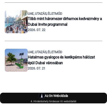
UAE, UTAZÁS, ÉLETMÓD
Több mint háromezer dirhamos kedvezmény a
Dubai Invite programmal
2026. 07. 22
UAE, UTAZÁS, ÉLETMÓD
Hatalmas gyalogos és kerékpáros hálózat
épül Dubai városában
2026. 07. 21
Az ön Weboldala
4. Hirdetéshely hirdesse itt weboldalát