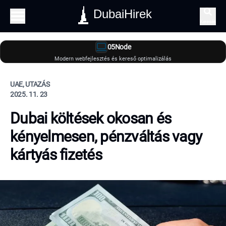
DubaiHirek
Keresés
05Node
Modern webfejlesztés és kereső optimalizálás
UAE, UTAZÁS
2025. 11. 23
Dubai költések okosan és
kényelmesen, pénzváltás vagy
kártyás fizetés