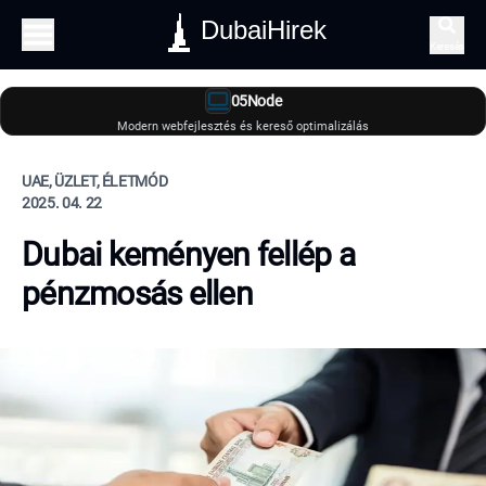
DubaiHirek
Keresés
05Node
Modern webfejlesztés és kereső optimalizálás
UAE, ÜZLET, ÉLETMÓD
2025. 04. 22
Dubai keményen fellép a
pénzmosás ellen