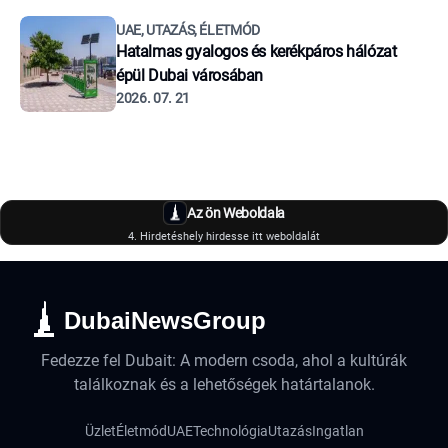
UAE, UTAZÁS, ÉLETMÓD
Hatalmas gyalogos és kerékpáros hálózat
épül Dubai városában
2026. 07. 21
Az ön Weboldala
4. Hirdetéshely hirdesse itt weboldalát
DubaiNewsGroup
Fedezze fel Dubait: A modern csoda, ahol a kultúrák
találkoznak és a lehetőségek határtalanok.
Üzlet
Életmód
UAE
Technológia
Utazás
Ingatlan