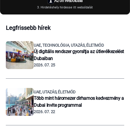
Az ön Weboldala
3. Hirdetéshely hirdesse itt weboldalát
Legfrissebb hírek
UAE, TECHNOLÓGIA, UTAZÁS, ÉLETMÓD
Új digitális rendszer gyorsítja az útlevélkezelést
Dubaiban
2026. 07. 25
UAE, UTAZÁS, ÉLETMÓD
Több mint háromezer dirhamos kedvezmény a
Dubai Invite programmal
2026. 07. 22