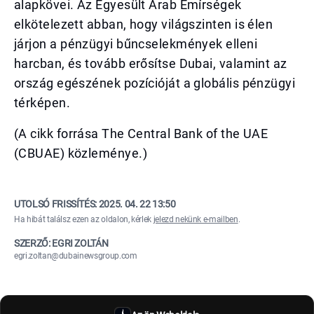
alapkövei. Az Egyesült Arab Emírségek
elkötelezett abban, hogy világszinten is élen
járjon a pénzügyi bűncselekmények elleni
harcban, és tovább erősítse Dubai, valamint az
ország egészének pozícióját a globális pénzügyi
térképen.
(A cikk forrása The Central Bank of the UAE
(CBUAE) közleménye.)
UTOLSÓ FRISSÍTÉS:
2025. 04. 22 13:50
Ha hibát találsz ezen az oldalon, kérlek
jelezd nekünk e-mailben
.
SZERZŐ: EGRI ZOLTÁN
egri.zoltan@dubainewsgroup.com