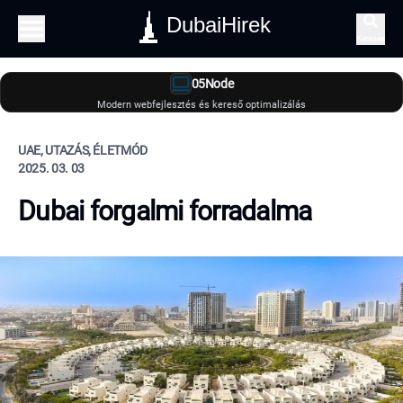
DubaiHirek
Keresés
05Node
Modern webfejlesztés és kereső optimalizálás
UAE, UTAZÁS, ÉLETMÓD
2025. 03. 03
Dubai forgalmi forradalma