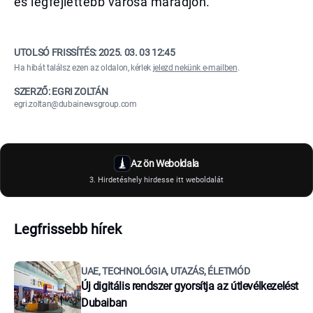
és legfejlettebb városa maradjon.
UTOLSÓ FRISSÍTÉS:
2025. 03. 03 12:45
Ha hibát találsz ezen az oldalon, kérlek
jelezd nekünk e-mailben
.
SZERZŐ: EGRI ZOLTÁN
egri.zoltan@dubainewsgroup.com
Az ön Weboldala
3. Hirdetéshely hirdesse itt weboldalát
Legfrissebb hírek
UAE, TECHNOLÓGIA, UTAZÁS, ÉLETMÓD
Új digitális rendszer gyorsítja az útlevélkezelést
Dubaiban