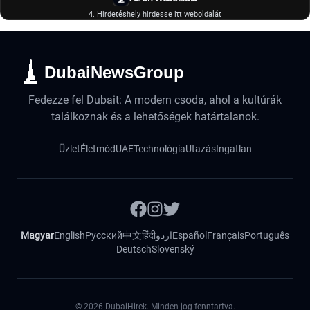
4. Hirdetéshely hirdesse itt weboldalát
DubaiNewsGroup
Fedezze fel Dubait: A modern csoda, ahol a kultúrák
találkoznak és a lehetőségek határtalanok.
Üzlet
Életmód
UAE
Technológia
Utazás
Ingatlan
Magyar
English
Русский
中文
हिंदी
اردو
Español
Français
Português
Deutsch
Slovenský
©
2026
DubaiHirek. Minden jog fenntartva.