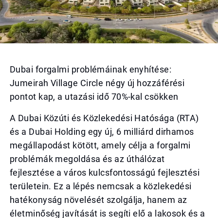
Dubai forgalmi problémáinak enyhítése:
Jumeirah Village Circle négy új hozzáférési
pontot kap, a utazási idő 70%-kal csökken
A Dubai Közúti és Közlekedési Hatósága (RTA)
és a Dubai Holding egy új, 6 milliárd dirhamos
megállapodást kötött, amely célja a forgalmi
problémák megoldása és az úthálózat
fejlesztése a város kulcsfontosságú fejlesztési
területein. Ez a lépés nemcsak a közlekedési
hatékonyság növelését szolgálja, hanem az
életminőség javítását is segíti elő a lakosok és a