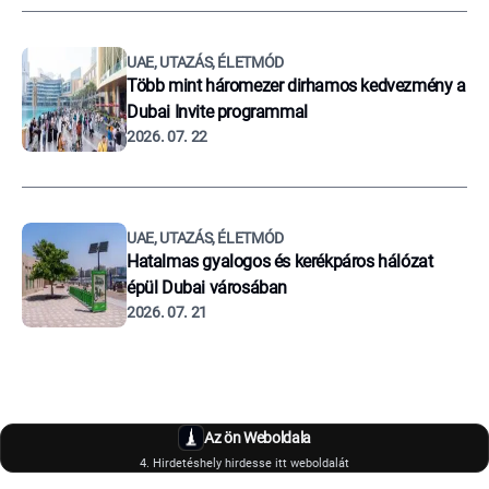
UAE, UTAZÁS, ÉLETMÓD
Több mint háromezer dirhamos kedvezmény a
Dubai Invite programmal
2026. 07. 22
UAE, UTAZÁS, ÉLETMÓD
Hatalmas gyalogos és kerékpáros hálózat
épül Dubai városában
2026. 07. 21
Az ön Weboldala
4. Hirdetéshely hirdesse itt weboldalát