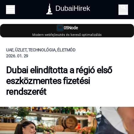
DubaiHirek
Keresés
05Node
Modern webfejlesztés és kereső optimalizálás
UAE, ÜZLET, TECHNOLÓGIA, ÉLETMÓD
2026. 01. 29
Dubai elindította a régió első
eszközmentes fizetési
rendszerét