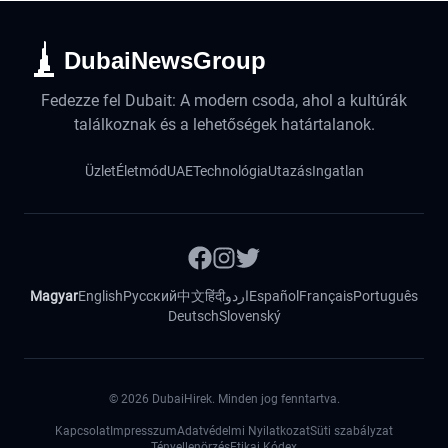
DubaiNewsGroup
Fedezze fel Dubait: A modern csoda, ahol a kultúrák
találkoznak és a lehetőségek határtalanok.
Üzlet
Életmód
UAE
Technológia
Utazás
Ingatlan
Magyar
English
Русский
中文
हिंदी
اردو
Español
Français
Português
Deutsch
Slovenský
©
2026
DubaiHirek. Minden jog fenntartva.
Kapcsolat
Impresszum
Adatvédelmi Nyilatkozat
Süti szabályzat
Tényellenörzés
Etikai Kódex