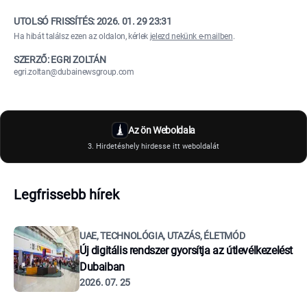
UTOLSÓ FRISSÍTÉS:
2026. 01. 29 23:31
Ha hibát találsz ezen az oldalon, kérlek
jelezd nekünk e-mailben
.
SZERZŐ: EGRI ZOLTÁN
egri.zoltan@dubainewsgroup.com
Az ön Weboldala
3. Hirdetéshely hirdesse itt weboldalát
Legfrissebb hírek
UAE, TECHNOLÓGIA, UTAZÁS, ÉLETMÓD
Új digitális rendszer gyorsítja az útlevélkezelést
Dubaiban
2026. 07. 25