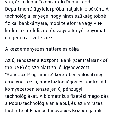
van, és a dubai Földhivatali (Dubai Land
Department) ügyfelei próbálhatják ki elsőként. A
technológia lényege, hogy nincs szükség többé
fizikai bankkártyára, mobiltelefonra vagy PIN-
kódra: az arcfelismerés vagy a tenyérlenyomat
elegendő a fizetéshez.
A kezdeményezés háttere és célja
Az új rendszer a Központi Bank (Central Bank of
the UAE) égisze alatt zajló úgynevezett
“Sandbox Programme” keretében valósul meg,
amelynek célja, hogy biztonságos és kontrollált
környezetben teszteljen új pénzügyi
technológiákat. A biometrikus fizetési megoldás
a PopID technológiáján alapul, és az Emirates
Institute of Finance Innovációs Központjának