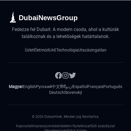
DubaiNewsGroup
Fedezze fel Dubait: A modern csoda, ahol a kultúrák
találkoznak és a lehetőségek határtalanok.
Üzlet
Életmód
UAE
Technológia
Utazás
Ingatlan
Magyar
English
Русский
中文
हिंदी
اردو
Español
Français
Português
Deutsch
Slovenský
©
2026
DubaiHirek. Minden jog fenntartva.
Kapcsolat
Impresszum
Adatvédelmi Nyilatkozat
Süti szabályzat
Tényellenörzés
Etikai Kódex