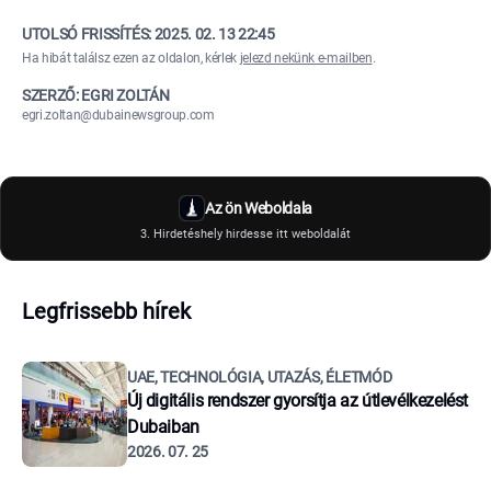
UTOLSÓ FRISSÍTÉS:
2025. 02. 13 22:45
Ha hibát találsz ezen az oldalon, kérlek
jelezd nekünk e-mailben
.
SZERZŐ: EGRI ZOLTÁN
egri.zoltan@dubainewsgroup.com
Az ön Weboldala
3. Hirdetéshely hirdesse itt weboldalát
Legfrissebb hírek
UAE, TECHNOLÓGIA, UTAZÁS, ÉLETMÓD
Új digitális rendszer gyorsítja az útlevélkezelést
Dubaiban
2026. 07. 25