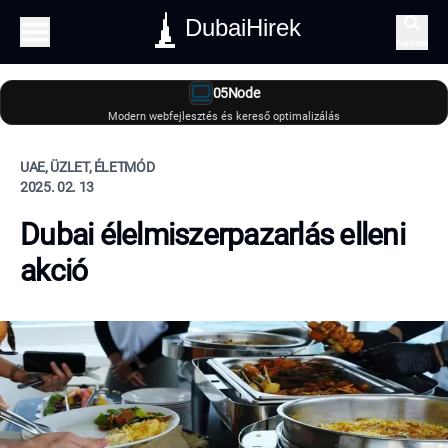
DubaiHirek
Keresés
05Node
Modern webfejlesztés és kereső optimalizálás
UAE, ÜZLET, ÉLETMÓD
2025. 02. 13
Dubai élelmiszerpazarlás elleni
akció