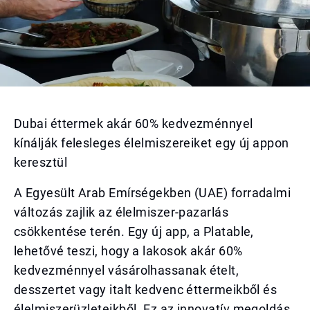
Dubai éttermek akár 60% kedvezménnyel
kínálják felesleges élelmiszereiket egy új appon
keresztül
A Egyesült Arab Emírségekben (UAE) forradalmi
változás zajlik az élelmiszer-pazarlás
csökkentése terén. Egy új app, a Platable,
lehetővé teszi, hogy a lakosok akár 60%
kedvezménnyel vásárolhassanak ételt,
desszertet vagy italt kedvenc éttermeikből és
élelmiszerüzleteikből. Ez az innovatív megoldás