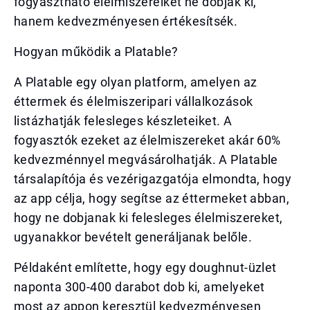
fogyasztható élelmiszereiket ne dobják ki,
hanem kedvezményesen értékesítsék.
Hogyan működik a Platable?
A Platable egy olyan platform, amelyen az
éttermek és élelmiszeripari vállalkozások
listázhatják felesleges készleteiket. A
fogyasztók ezeket az élelmiszereket akár 60%
kedvezménnyel megvásárolhatják. A Platable
társalapítója és vezérigazgatója elmondta, hogy
az app célja, hogy segítse az éttermeket abban,
hogy ne dobjanak ki felesleges élelmiszereket,
ugyanakkor bevételt generáljanak belőle.
Példaként említette, hogy egy doughnut-üzlet
naponta 300-400 darabot dob ki, amelyeket
most az appon keresztül kedvezményesen