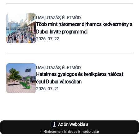
UAE, UTAZÁS, ÉLETMÓD
Több mint háromezer dirhamos kedvezmény a
Dubai Invite programmal
2026. 07. 22
UAE, UTAZÁS, ÉLETMÓD
Hatalmas gyalogos és kerékpáros hálózat
épül Dubai városában
2026. 07. 21
Az ön Weboldala
4. Hirdetéshely hirdesse itt weboldalát