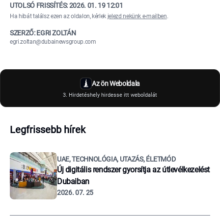
UTOLSÓ FRISSÍTÉS:
2026. 01. 19 12:01
Ha hibát találsz ezen az oldalon, kérlek
jelezd nekünk e-mailben
.
SZERZŐ: EGRI ZOLTÁN
egri.zoltan@dubainewsgroup.com
Az ön Weboldala
3. Hirdetéshely hirdesse itt weboldalát
Legfrissebb hírek
UAE, TECHNOLÓGIA, UTAZÁS, ÉLETMÓD
Új digitális rendszer gyorsítja az útlevélkezelést
Dubaiban
2026. 07. 25