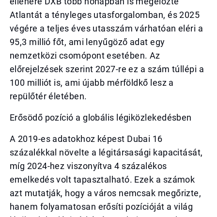
ellenére DXB több hónapban is megelőzte
Atlantát a tényleges utasforgalomban, és 2025
végére a teljes éves utasszám várhatóan eléri a
95,3 millió főt, ami lenyűgöző adat egy
nemzetközi csomópont esetében. Az
előrejelzések szerint 2027-re ez a szám túllépi a
100 milliót is, ami újabb mérföldkő lesz a
repülőtér életében.
Erősödő pozíció a globális légiközlekedésben
A 2019-es adatokhoz képest Dubai 16
százalékkal növelte a légitársasági kapacitását,
míg 2024-hez viszonyítva 4 százalékos
emelkedés volt tapasztalható. Ezek a számok
azt mutatják, hogy a város nemcsak megőrizte,
hanem folyamatosan erősíti pozícióját a világ