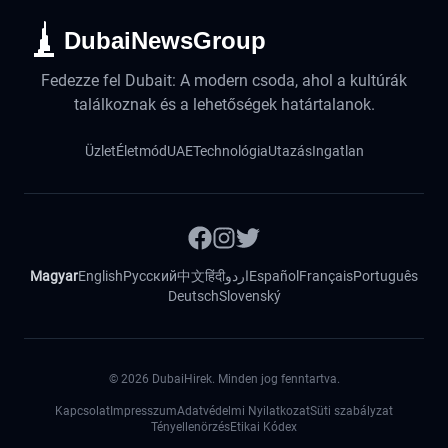
DubaiNewsGroup
Fedezze fel Dubait: A modern csoda, ahol a kultúrák
találkoznak és a lehetőségek határtalanok.
Üzlet
Életmód
UAE
Technológia
Utazás
Ingatlan
Magyar
English
Русский
中文
हिंदी
اردو
Español
Français
Português
Deutsch
Slovenský
©
2026
DubaiHirek. Minden jog fenntartva.
Kapcsolat
Impresszum
Adatvédelmi Nyilatkozat
Süti szabályzat
Tényellenörzés
Etikai Kódex