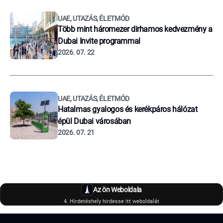
UAE, UTAZÁS, ÉLETMÓD
Több mint háromezer dirhamos kedvezmény a
Dubai Invite programmal
2026. 07. 22
UAE, UTAZÁS, ÉLETMÓD
Hatalmas gyalogos és kerékpáros hálózat
épül Dubai városában
2026. 07. 21
Az ön Weboldala
4. Hirdetéshely hirdesse itt weboldalát