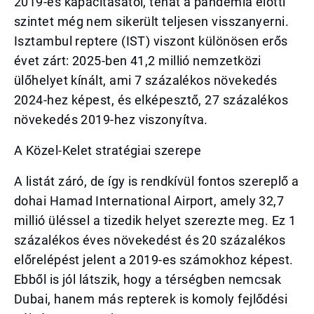
2019-es kapacitásától, tehát a pandémia előtti
szintet még nem sikerült teljesen visszanyerni.
Isztambul reptere (IST) viszont különösen erős
évet zárt: 2025-ben 41,2 millió nemzetközi
ülőhelyet kínált, ami 7 százalékos növekedés
2024-hez képest, és elképesztő, 27 százalékos
növekedés 2019-hez viszonyítva.
A Közel-Kelet stratégiai szerepe
A listát záró, de így is rendkívül fontos szereplő a
dohai Hamad International Airport, amely 32,7
millió üléssel a tizedik helyet szerezte meg. Ez 1
százalékos éves növekedést és 20 százalékos
előrelépést jelent a 2019-es számokhoz képest.
Ebből is jól látszik, hogy a térségben nemcsak
Dubai, hanem más repterek is komoly fejlődési