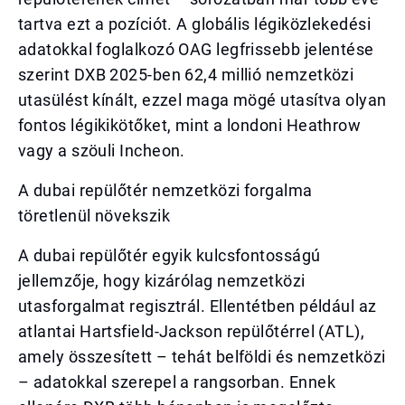
tartva ezt a pozíciót. A globális légiközlekedési
adatokkal foglalkozó OAG legfrissebb jelentése
szerint DXB 2025-ben 62,4 millió nemzetközi
utasülést kínált, ezzel maga mögé utasítva olyan
fontos légikikötőket, mint a londoni Heathrow
vagy a szöuli Incheon.
A dubai repülőtér nemzetközi forgalma
töretlenül növekszik
A dubai repülőtér egyik kulcsfontosságú
jellemzője, hogy kizárólag nemzetközi
utasforgalmat regisztrál. Ellentétben például az
atlantai Hartsfield-Jackson repülőtérrel (ATL),
amely összesített – tehát belföldi és nemzetközi
– adatokkal szerepel a rangsorban. Ennek