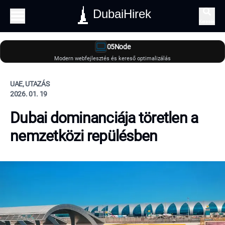
DubaiHirek
Keresés
05Node
Modern webfejlesztés és kereső optimalizálás
UAE, UTAZÁS
2026. 01. 19
Dubai dominanciája töretlen a
nemzetközi repülésben