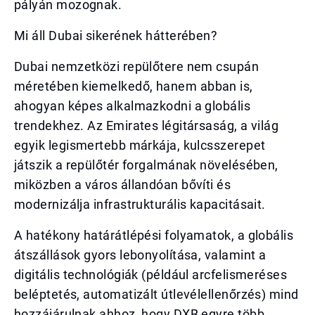
pályán mozognak.
Mi áll Dubai sikerének hátterében?
Dubai nemzetközi repülőtere nem csupán
méretében kiemelkedő, hanem abban is,
ahogyan képes alkalmazkodni a globális
trendekhez. Az Emirates légitársaság, a világ
egyik legismertebb márkája, kulcsszerepet
játszik a repülőtér forgalmának növelésében,
miközben a város állandóan bővíti és
modernizálja infrastrukturális kapacitásait.
A hatékony határátlépési folyamatok, a globális
átszállások gyors lebonyolítása, valamint a
digitális technológiák (például arcfelismeréses
beléptetés, automatizált útlevélellenőrzés) mind
hozzájárulnak ahhoz, hogy DXB egyre több