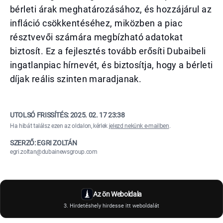
bérleti árak meghatározásához, és hozzájárul az
infláció csökkentéséhez, miközben a piac
résztvevői számára megbízható adatokat
biztosít. Ez a fejlesztés tovább erősíti Dubaibeli
ingatlanpiac hírnevét, és biztosítja, hogy a bérleti
díjak reális szinten maradjanak.
UTOLSÓ FRISSÍTÉS:
2025. 02. 17 23:38
Ha hibát találsz ezen az oldalon, kérlek
jelezd nekünk e-mailben
.
SZERZŐ: EGRI ZOLTÁN
egri.zoltan@dubainewsgroup.com
Az ön Weboldala
3. Hirdetéshely hirdesse itt weboldalát