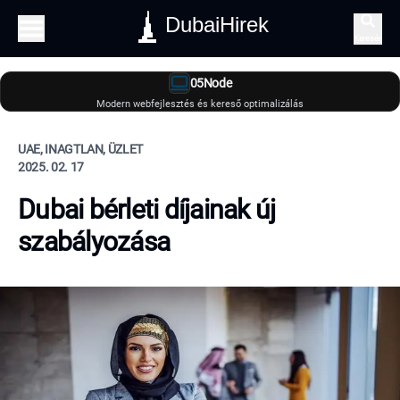
DubaiHirek
Keresés
05Node
Modern webfejlesztés és kereső optimalizálás
UAE, INAGTLAN, ÜZLET
2025. 02. 17
Dubai bérleti díjainak új
szabályozása