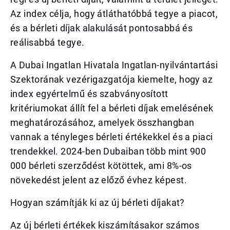
Az index célja, hogy átláthatóbbá tegye a piacot,
és a bérleti díjak alakulását pontosabbá és
reálisabbá tegye.
A Dubai Ingatlan Hivatala Ingatlan-nyilvántartási
Szektorának vezérigazgatója kiemelte, hogy az
index egyértelmű és szabványosított
kritériumokat állít fel a bérleti díjak emelésének
meghatározásához, amelyek összhangban
vannak a tényleges bérleti értékekkel és a piaci
trendekkel. 2024-ben Dubaiban több mint 900
000 bérleti szerződést kötöttek, ami 8%-os
növekedést jelent az előző évhez képest.
Hogyan számítják ki az új bérleti díjakat?
Az új bérleti értékek kiszámításakor számos