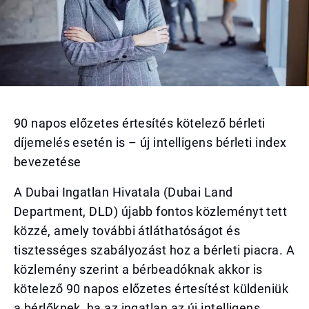
90 napos előzetes értesítés kötelező bérleti
díjemelés esetén is – új intelligens bérleti index
bevezetése
A Dubai Ingatlan Hivatala (Dubai Land
Department, DLD) újabb fontos közleményt tett
közzé, amely további átláthatóságot és
tisztességes szabályozást hoz a bérleti piacra. A
közlemény szerint a bérbeadóknak akkor is
kötelező 90 napos előzetes értesítést küldeniük
a bérlőknek, ha az ingatlan az új intelligens