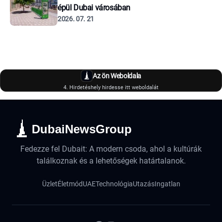
épül Dubai városában
2026. 07. 21
Az ön Weboldala
4. Hirdetéshely hirdesse itt weboldalát
DubaiNewsGroup
Fedezze fel Dubait: A modern csoda, ahol a kultúrák
találkoznak és a lehetőségek határtalanok.
Üzlet
Életmód
UAE
Technológia
Utazás
Ingatlan