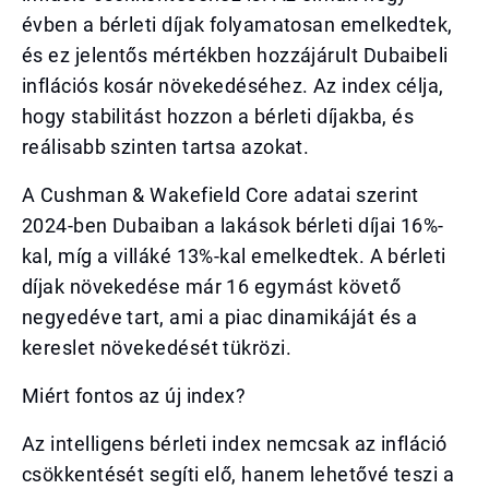
évben a bérleti díjak folyamatosan emelkedtek,
és ez jelentős mértékben hozzájárult Dubaibeli
inflációs kosár növekedéséhez. Az index célja,
hogy stabilitást hozzon a bérleti díjakba, és
reálisabb szinten tartsa azokat.
A Cushman & Wakefield Core adatai szerint
2024-ben Dubaiban a lakások bérleti díjai 16%-
kal, míg a villáké 13%-kal emelkedtek. A bérleti
díjak növekedése már 16 egymást követő
negyedéve tart, ami a piac dinamikáját és a
kereslet növekedését tükrözi.
Miért fontos az új index?
Az intelligens bérleti index nemcsak az infláció
csökkentését segíti elő, hanem lehetővé teszi a