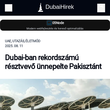
DubaiHirek
Keresés
05Node
Modern webfejlesztés és kereső optimalizálás
UAE, UTAZÁS, ÉLETMÓD
2025. 08. 11
Dubai-ban rekordszámú
résztvevő ünnepelte Pakisztánt