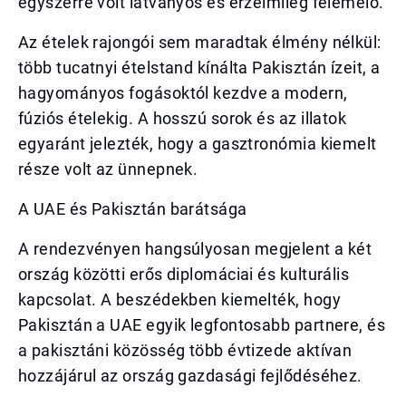
egyszerre volt látványos és érzelmileg felemelő.
Az ételek rajongói sem maradtak élmény nélkül:
több tucatnyi ételstand kínálta Pakisztán ízeit, a
hagyományos fogásoktól kezdve a modern,
fúziós ételekig. A hosszú sorok és az illatok
egyaránt jelezték, hogy a gasztronómia kiemelt
része volt az ünnepnek.
A UAE és Pakisztán barátsága
A rendezvényen hangsúlyosan megjelent a két
ország közötti erős diplomáciai és kulturális
kapcsolat. A beszédekben kiemelték, hogy
Pakisztán a UAE egyik legfontosabb partnere, és
a pakisztáni közösség több évtizede aktívan
hozzájárul az ország gazdasági fejlődéséhez.