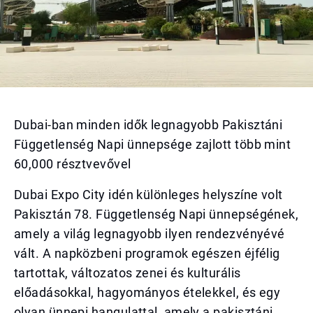
Dubai-ban minden idők legnagyobb Pakisztáni
Függetlenség Napi ünnepsége zajlott több mint
60,000 résztvevővel
Dubai Expo City idén különleges helyszíne volt
Pakisztán 78. Függetlenség Napi ünnepségének,
amely a világ legnagyobb ilyen rendezvényévé
vált. A napközbeni programok egészen éjfélig
tartottak, változatos zenei és kulturális
előadásokkal, hagyományos ételekkel, és egy
olyan ünnepi hangulattal, amely a pakisztáni