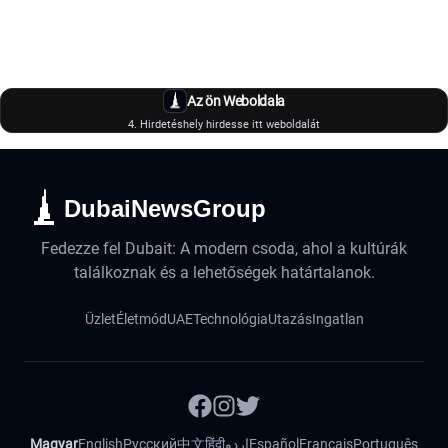
Az ön Weboldala
4. Hirdetéshely hirdesse itt weboldalát
DubaiNewsGroup
Fedezze fel Dubait: A modern csoda, ahol a kultúrák
találkoznak és a lehetőségek határtalanok.
Üzlet
Életmód
UAE
Technológia
Utazás
Ingatlan
Magyar
English
Русский
中文
हिंदी
اردو
Español
Français
Português