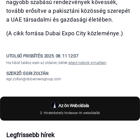
nagyobb szabású rendezvények kövessék,
tovább erősítve a pakisztáni közösség szerepét
a UAE társadalmi és gazdasági életében.
(A cikk forrása Dubai Expo City közleménye.)
UTOLSÓ FRISSÍTÉS:
2025. 08. 11 12:07
Ha hibát találsz ezen az oldalon, kérlek
jelezd nekünk e-mailben
.
SZERZŐ: EGRI ZOLTÁN
egri.zoltan@dubainewsgroup.com
Az ön Weboldala
3. Hirdetéshely hirdesse itt weboldalát
Legfrissebb hírek