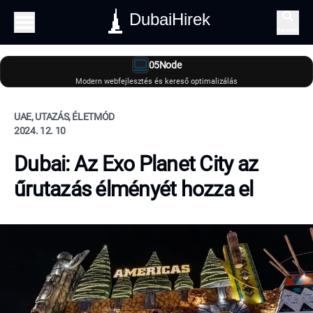
DubaiHirek
Keresés
05Node
Modern webfejlesztés és kereső optimalizálás
UAE, UTAZÁS, ÉLETMÓD
2024. 12. 10
Dubai: Az Exo Planet City az
űrutazás élményét hozza el