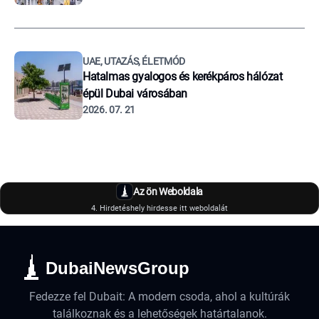
UAE, UTAZÁS, ÉLETMÓD
Hatalmas gyalogos és kerékpáros hálózat
épül Dubai városában
2026. 07. 21
Az ön Weboldala
4. Hirdetéshely hirdesse itt weboldalát
DubaiNewsGroup
Fedezze fel Dubait: A modern csoda, ahol a kultúrák
találkoznak és a lehetőségek határtalanok.