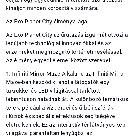
kínáljon minden korosztály számára.
Az Exo Planet City élményvilága
Az Exo Planet City az űrutazás izgalmát ötvözi a
legújabb technológiai innovációkkal és az
érzelmeket megmozgató történetmeséléssel.
Az élmény egyedi elemei között szerepel:
1. Infiniti Mirror Maze A kaland az Infiniti Mirror
Maze-ben kezdődik, ahol a látogatók egy
tükrökkel és LED világítással tarkított
labirintuson haladnak át. A különböző tematikus
terek, például a vízi, erdei és űrbéli szférák
illúziók és speciális effektusok segítségével
életre kelnek. Ez az interaktív tér látványos képi
világával garantáltan lenyűgözi az