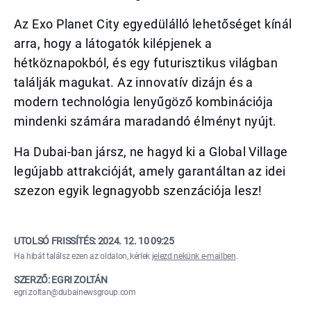
Az Exo Planet City egyedülálló lehetőséget kínál
arra, hogy a látogatók kilépjenek a
hétköznapokból, és egy futurisztikus világban
találják magukat. Az innovatív dizájn és a
modern technológia lenyűgöző kombinációja
mindenki számára maradandó élményt nyújt.
Ha Dubai-ban jársz, ne hagyd ki a Global Village
legújabb attrakcióját, amely garantáltan az idei
szezon egyik legnagyobb szenzációja lesz!
UTOLSÓ FRISSÍTÉS:
2024. 12. 10 09:25
Ha hibát találsz ezen az oldalon, kérlek
jelezd nekünk e-mailben
.
SZERZŐ: EGRI ZOLTÁN
egri.zoltan@dubainewsgroup.com