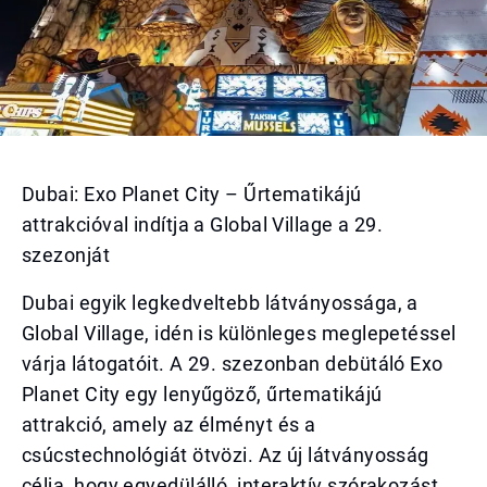
Dubai: Exo Planet City – Űrtematikájú
attrakcióval indítja a Global Village a 29.
szezonját
Dubai egyik legkedveltebb látványossága, a
Global Village, idén is különleges meglepetéssel
várja látogatóit. A 29. szezonban debütáló Exo
Planet City egy lenyűgöző, űrtematikájú
attrakció, amely az élményt és a
csúcstechnológiát ötvözi. Az új látványosság
célja, hogy egyedülálló, interaktív szórakozást