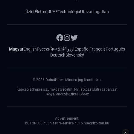
Üzlet
Életmód
UAE
Technológia
Utazás
Ingatlan
Magyar
English
Русский
中文
हिंदी
اردو
Español
Français
Português
Deutsch
Slovenský
©
2026
DubaiHirek. Minden jog fenntartva.
Kapcsolat
Impresszum
Adatvédelmi Nyilatkozat
Süti szabályzat
Tényellenörzés
Etikai Kódex
Advertisement:
bUTOR5
05.hu
5n.ae
tire-service.hu
1b.hu
egrizoltan.hu