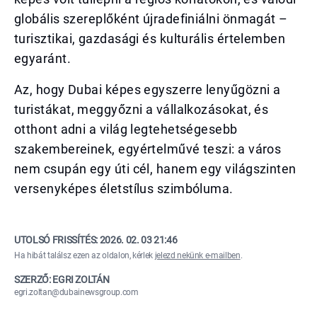
globális szereplőként újradefiniálni önmagát –
turisztikai, gazdasági és kulturális értelemben
egyaránt.
Az, hogy Dubai képes egyszerre lenyűgözni a
turistákat, meggyőzni a vállalkozásokat, és
otthont adni a világ legtehetségesebb
szakembereinek, egyértelművé teszi: a város
nem csupán egy úti cél, hanem egy világszinten
versenyképes életstílus szimbóluma.
UTOLSÓ FRISSÍTÉS:
2026. 02. 03 21:46
Ha hibát találsz ezen az oldalon, kérlek
jelezd nekünk e-mailben
.
SZERZŐ: EGRI ZOLTÁN
egri.zoltan@dubainewsgroup.com