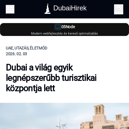
DubaiHirek
Keresés
05Node
Modern webfejlesztés és kereső optimalizálás
UAE, UTAZÁS, ÉLETMÓD
2026. 02. 03
Dubai a világ egyik
legnépszerűbb turisztikai
központja lett