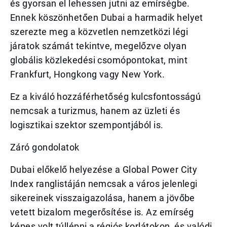
és gyorsan el lehessen jutni az emírségbe.
Ennek köszönhetően Dubai a harmadik helyet
szerezte meg a közvetlen nemzetközi légi
járatok számát tekintve, megelőzve olyan
globális közlekedési csomópontokat, mint
Frankfurt, Hongkong vagy New York.
Ez a kiváló hozzáférhetőség kulcsfontosságú
nemcsak a turizmus, hanem az üzleti és
logisztikai szektor szempontjából is.
Záró gondolatok
Dubai előkelő helyezése a Global Power City
Index ranglistáján nemcsak a város jelenlegi
sikereinek visszaigazolása, hanem a jövőbe
vetett bizalom megerősítése is. Az emírség
képes volt túllépni a régiós korlátokon, és valódi