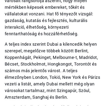
városait rangsorolja aszerint, hogy milyen
mértékben képesek embereket, tőkét és
vállalatokat vonzani. Hat fő tényezőt vizsgál:
gazdaság, kutatás és fejlesztés, kulturális
interakció, élhetőség, környezeti
fenntarthatóság és hozzáférhetőség.
A teljes index szerint Dubai a kilencedik helyen
szerepel, megelőzve többek között Berlint,
Koppenhágát, Pekinget, Melbourne-t, Madridot,
Bécset, Stockholmot, Hongkongot, Torontót és
számos más jelentős várost. A teljes
élmezőnyben London, Tokió, New York és Párizs
vezeti a listát, amely Dubai mellett még olyan
városokat tartalmaz, mint Szingapúr, Szöul,
Amszterdam, Sanghaj és Berlin.