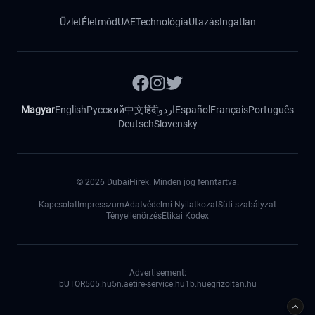
Üzlet
Életmód
UAE
Technológia
Utazás
Ingatlan
Magyar
English
Русский
中文
हिंदी
اردو
Español
Français
Português
Deutsch
Slovenský
©
2026
DubaiHirek. Minden jog fenntartva.
Kapcsolat
Impresszum
Adatvédelmi Nyilatkozat
Süti szabályzat
Tényellenörzés
Etikai Kódex
Advertisement:
bUTOR5
05.hu
5n.ae
tire-service.hu
1b.hu
egrizoltan.hu