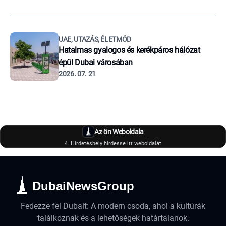
UAE, UTAZÁS, ÉLETMÓD
Hatalmas gyalogos és kerékpáros hálózat
épül Dubai városában
2026. 07. 21
Az ön Weboldala
4. Hirdetéshely hirdesse itt weboldalát
DubaiNewsGroup
Fedezze fel Dubait: A modern csoda, ahol a kultúrák
találkoznak és a lehetőségek határtalanok.