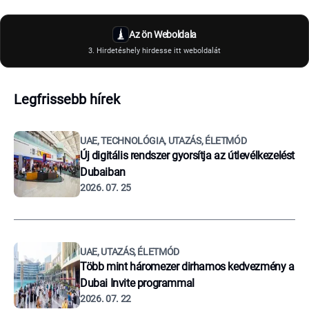
Az ön Weboldala
3. Hirdetéshely hirdesse itt weboldalát
Legfrissebb hírek
UAE, TECHNOLÓGIA, UTAZÁS, ÉLETMÓD
Új digitális rendszer gyorsítja az útlevélkezelést
Dubaiban
2026. 07. 25
UAE, UTAZÁS, ÉLETMÓD
Több mint háromezer dirhamos kedvezmény a
Dubai Invite programmal
2026. 07. 22