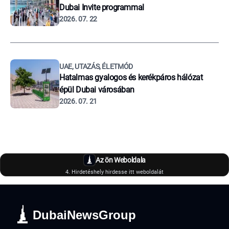
Dubai Invite programmal
2026. 07. 22
UAE, UTAZÁS, ÉLETMÓD
Hatalmas gyalogos és kerékpáros hálózat
épül Dubai városában
2026. 07. 21
Az ön Weboldala
4. Hirdetéshely hirdesse itt weboldalát
DubaiNewsGroup