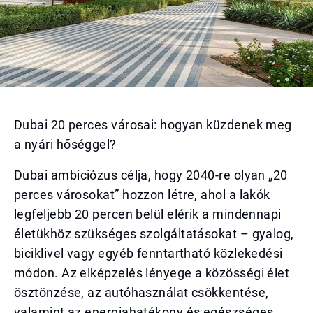
Dubai 20 perces városai: hogyan küzdenek meg
a nyári hőséggel?
Dubai ambiciózus célja, hogy 2040-re olyan „20
perces városokat” hozzon létre, ahol a lakók
legfeljebb 20 percen belül elérik a mindennapi
életükhöz szükséges szolgáltatásokat – gyalog,
biciklivel vagy egyéb fenntartható közlekedési
módon. Az elképzelés lényege a közösségi élet
ösztönzése, az autóhasználat csökkentése,
valamint az energiahatékony és egészséges