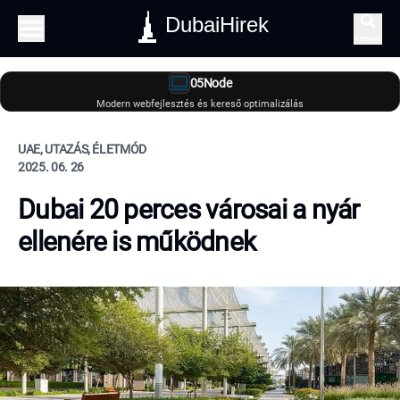
DubaiHirek
Keresés
05Node
Modern webfejlesztés és kereső optimalizálás
UAE, UTAZÁS, ÉLETMÓD
2025. 06. 26
Dubai 20 perces városai a nyár
ellenére is működnek