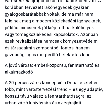
városrészek újragondolása is napirenden van. A
korábban tervezett lakónegyedek gyakran
gyalogosbarátabbak voltak, de ma már nem
felelnek meg a modern közlekedési igényeknek,
például nincsenek jól kiépített parkolóhelyek
vagy tömegközlekedési kapcsolatok. Azonban
ezek revitalizálása nemcsak környezetvédelmi
és társadalmi szempontból fontos, hanem
gazdaságilag is megtérülő befektetés lehet.
A jövő városa: emberközpontú, fenntartható és
alkalmazkodó
A 20 perces város koncepciója Dubai esetében
több, mint várostervezési trend – ez egy adaptív,
hosszú távú válasz a fenntarthatóságra, az
urbanizáció kihívásaira és az éghajlati