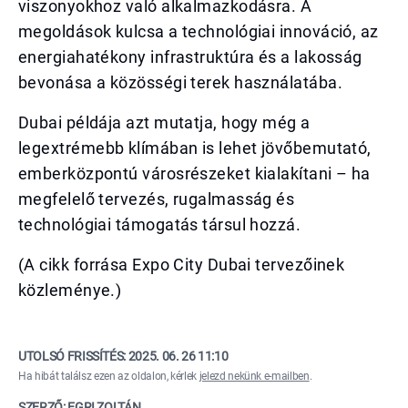
viszonyokhoz való alkalmazkodásra. A
megoldások kulcsa a technológiai innováció, az
energiahatékony infrastruktúra és a lakosság
bevonása a közösségi terek használatába.
Dubai példája azt mutatja, hogy még a
legextrémebb klímában is lehet jövőbemutató,
emberközpontú városrészeket kialakítani – ha
megfelelő tervezés, rugalmasság és
technológiai támogatás társul hozzá.
(A cikk forrása Expo City Dubai tervezőinek
közleménye.)
UTOLSÓ FRISSÍTÉS:
2025. 06. 26 11:10
Ha hibát találsz ezen az oldalon, kérlek
jelezd nekünk e-mailben
.
SZERZŐ: EGRI ZOLTÁN