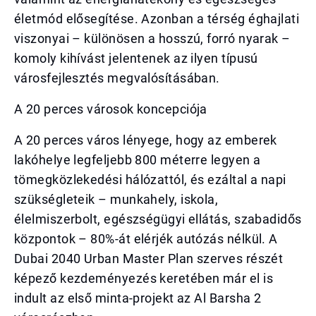
életmód elősegítése. Azonban a térség éghajlati
viszonyai – különösen a hosszú, forró nyarak –
komoly kihívást jelentenek az ilyen típusú
városfejlesztés megvalósításában.
A 20 perces városok koncepciója
A 20 perces város lényege, hogy az emberek
lakóhelye legfeljebb 800 méterre legyen a
tömegközlekedési hálózattól, és ezáltal a napi
szükségleteik – munkahely, iskola,
élelmiszerbolt, egészségügyi ellátás, szabadidős
központok – 80%-át elérjék autózás nélkül. A
Dubai 2040 Urban Master Plan szerves részét
képező kezdeményezés keretében már el is
indult az első minta-projekt az Al Barsha 2