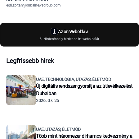
egri.zoltan@dubainewsgroup.com
Az ön Weboldala
3. Hirdetéshely hirdesse itt weboldalát
Legfrissebb hírek
UAE, TECHNOLÓGIA, UTAZÁS, ÉLETMÓD
Új digitális rendszer gyorsítja az útlevélkezelést
Dubaiban
2026. 07. 25
UAE, UTAZÁS, ÉLETMÓD
Több mint háromezer dirhamos kedvezmény a