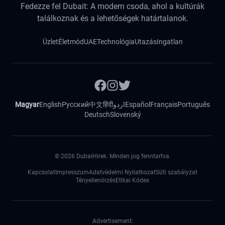
Fedezze fel Dubait: A modern csoda, ahol a kultúrák
találkoznak és a lehetőségek határtalanok.
Üzlet
Életmód
UAE
Technológia
Utazás
Ingatlan
Magyar
English
Русский
中文
हिंदी
اردو
Español
Français
Português
Deutsch
Slovenský
©
2026
DubaiHirek. Minden jog fenntartva.
Kapcsolat
Impresszum
Adatvédelmi Nyilatkozat
Süti szabályzat
Tényellenörzés
Etikai Kódex
Advertisement: