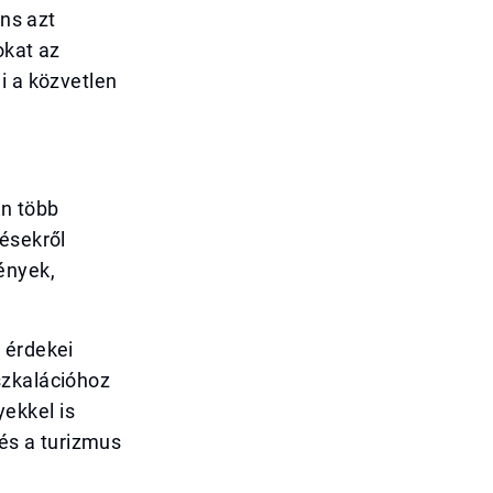
ens azt
okat az
i a közvetlen
n több
lésekről
ények,
 érdekei
szkalációhoz
ekkel is
 és a turizmus