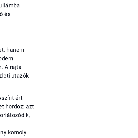
hullámba
ő és
et, hanem
odern
. A rajta
zleti utazók
yszínt ért
et hordoz: azt
orlátozódik,
ény komoly