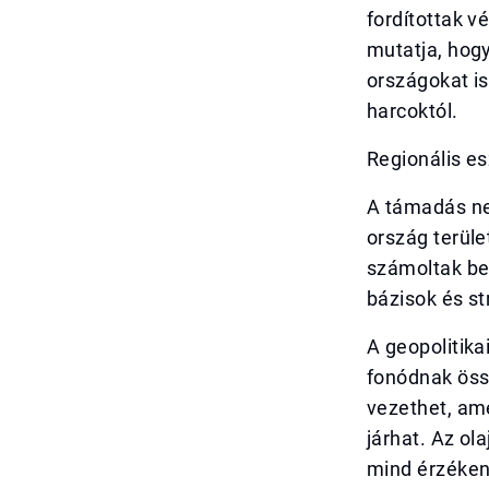
fordítottak v
mutatja, hogy
országokat is
harcoktól.
Regionális es
A támadás ne
ország terüle
számoltak be.
bázisok és st
A geopolitika
fonódnak öss
vezethet, am
járhat. Az ol
mind érzéken