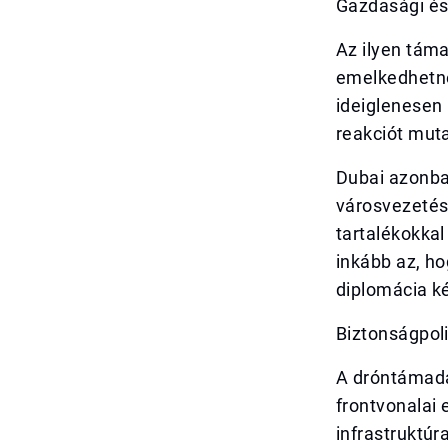
Gazdasági és
Az ilyen táma
emelkedhetne
ideiglenesen 
reakciót muta
Dubai azonba
városvezetés
tartalékokkal
inkább az, ho
diplomácia k
Biztonságpoli
A dróntámadá
frontvonalai
infrastruktúra