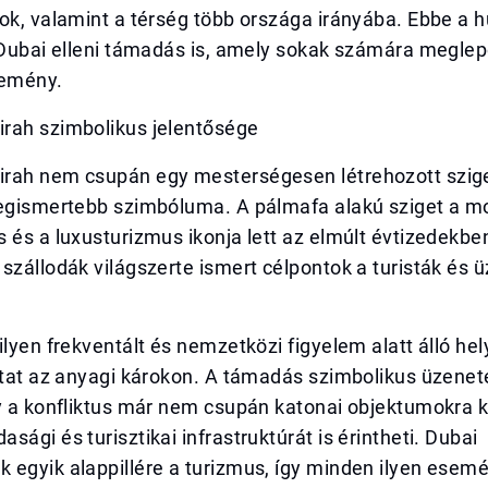
ok, valamint a térség több országa irányába. Ebbe a 
 Dubai elleni támadás is, amely sokak számára meglep
lemény.
rah szimbolikus jelentősége
rah nem csupán egy mesterségesen létrehozott szig
legismertebb szimbóluma. A pálmafa alakú sziget a m
 és a luxusturizmus ikonja lett az elmúlt évtizedekben
szállodák világszerte ismert célpontok a turisták és ü
ilyen frekventált és nemzetközi figyelem alatt álló hel
utat az anyagi károkon. A támadás szimbolikus üzenet
y a konfliktus már nem csupán katonai objektumokra k
sági és turisztikai infrastruktúrát is érintheti. Dubai
 egyik alappillére a turizmus, így minden ilyen esem