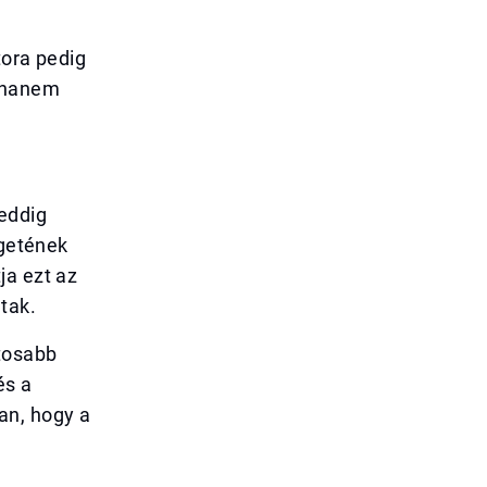
tora pedig
, hanem
 eddig
igetének
ja ezt az
tak.
ntosabb
és a
an, hogy a