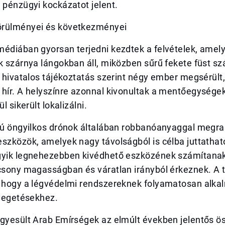
 pénzügyi kockázatot jelent.
örülményei és következményei
médiában gyorsan terjedni kezdtek a felvételek, amel
k szárnya lángokban áll, miközben sűrű fekete füst szál
A hivatalos tájékoztatás szerint négy ember megsérült,
hír. A helyszínre azonnal kivonultak a mentőegységek
ül sikerült lokalizálni.
usú öngyilkos drónok általában robbanóanyaggal megra
eszközök, amelyek nagy távolságból is célba juttatha
gyik legnehezebben kivédhető eszközének számítanak
acsony magasságban és váratlan irányból érkeznek. A
, hogy a légvédelmi rendszereknek folyamatosan alk
nyegetésekhez.
Egyesült Arab Emírségek az elmúlt években jelentős 