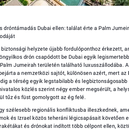
os dróntámadás Dubai ellen: találat érte a Palm Jumei
lodáját
 biztonsági helyzete újabb fordulóponthoz érkezett, 
 öngyilkos drón csapódott be Dubai egyik legismertebb 
 Palm Jumeirah területén található luxusszállodába. 
bejárta a nemzetközi sajtót, különösen azért, mert az
dig a térség egyik legstabilabb és legbiztonságosab
hivatalos közlés szerint négy ember megsérült, a hely
lül tűz és füst gomolygott az ég felé.
gy szélesebb regionális konfliktusba illeszkednek, am
mok és Izrael közös teheráni légicsapásait követően e
 rakétákat és drónokat indított több célpont ellen, köz