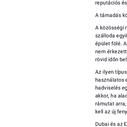
reputációs és
A támadás k
A közösségi 
szálloda egyi
épület fölé. 
nem érkezett 
rövid időn bel
Az ilyen típ
használatos 
hadviselés e
akkor, ha al
rámutat arra
kell az új fe
Dubai és az 