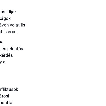
ási díjak
aságok
von volatilis
 is érint.
 A
 és jelentős
 kérdés
y a
fliktusok
árosi
lponttá