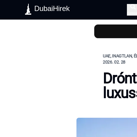
DubaiHirek
Keres
UAE, INAGTLAN, 
2026. 02. 28
Drónt
luxus