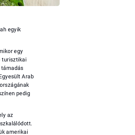
rah egyik
amikor egy
turisztikai
A támadás
 Egyesült Arab
b országának
színen pedig
ely az
szkalálódott.
tük amerikai