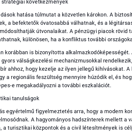
 stratégiai következmények
dások hatása túlmutat a közvetlen károkon. A biztosít
k, a befektetők óvatosabbá válhatnak, és a légitárs
módosíthatják útvonalaikat. A pénzügyi piacok rövid tá
thatnak, különösen, ha a konfliktus további országokat
n korábban is bizonyította alkalmazkodóképességét.
 gyors válságkezelési mechanizmusokkal rendelkezik,
 bír ahhoz, hogy kezelje az ilyen jellegű kihívásokat. A
gy a regionális feszültség mennyire húzódik el, és hog
épes-e megakadályozni a további eszkalációt.
tikai tanulságok
s egyértelmű figyelmeztetés arra, hogy a modern kon
 elmosódnak. A hagyományos hadszínterek mellett a v
, a turisztikai központok és a civil létesítmények is cé