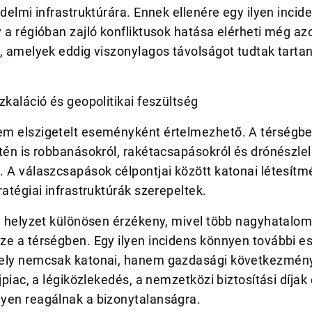
édelmi infrastruktúrára. Ennek ellenére egy ilyen incid
 a régióban zajló konfliktusok hatása elérheti még az
, amelyek eddig viszonylagos távolságot tudtak tartan
zkaláció és geopolitikai feszültség
m elszigetelt eseményként értelmezhető. A térségbe
tén is robbanásokról, rakétacsapásokról és drónészle
 A válaszcsapások célpontjai között katonai létesítm
ratégiai infrastruktúrák szerepeltek.
i helyzet különösen érzékeny, mivel több nagyhatalom
ze a térségben. Egy ilyen incidens könnyen további e
ely nemcsak katonai, hanem gazdasági következmény
ajpiac, a légiközlekedés, a nemzetközi biztosítási díjak
yen reagálnak a bizonytalanságra.