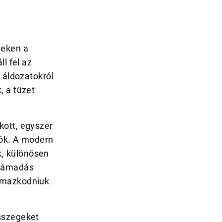
yeken a
l fel az
 áldozatokról
, a tüzet
kott, egyszer
tók. A modern
, különösen
 támadás
almazkodniuk
összegeket