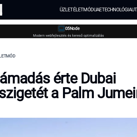
ÜZLET
ÉLETMÓD
UAE
TECHNOLÓGIA
UT
és
05Node
Modern webfejlesztés és kereső optimalizálás
ÉLETMÓD
ámadás érte Dubai
szigetét a Palm Jumei