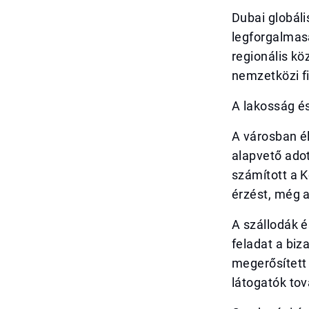
Dubai globáli
legforgalmasa
regionális k
nemzetközi f
A lakosság és
A városban él
alapvető adot
számított a K
érzést, még a
A szállodák 
feladat a biz
megerősített
látogatók tov