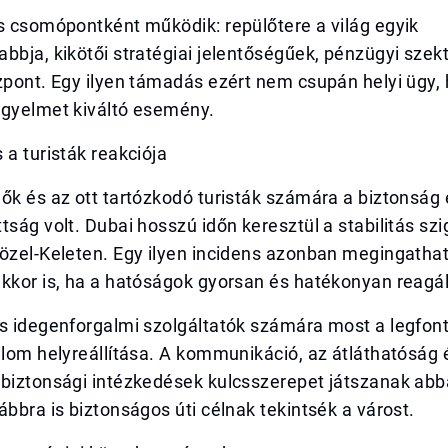
s csomópontként működik: repülőtere a világ egyik
bbja, kikötői stratégiai jelentőségűek, pénzügyi szek
özpont. Egy ilyen támadás ezért nem csupán helyi ügy
igyelmet kiváltó esemény.
 a turisták reakciója
ők és az ott tartózkodó turisták számára a biztonság
tság volt. Dubai hosszú időn keresztül a stabilitás sz
özel-Keleten. Egy ilyen incidens azonban megingathat
kkor is, ha a hatóságok gyorsan és hatékonyan reagál
és idegenforgalmi szolgáltatók számára most a legfo
alom helyreállítása. A kommunikáció, az átláthatóság 
 biztonsági intézkedések kulcsszerepet játszanak abb
ábbra is biztonságos úti célnak tekintsék a várost.