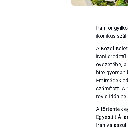
Iráni öngyilk
ikonikus szál
A Közel-Kelet
iráni eredetű
övezetébe, a
híre gyorsan 
Emírségek ed
számított. A 
rövid időn be
A történtek e
Egyesült Álla
Irán válaszul