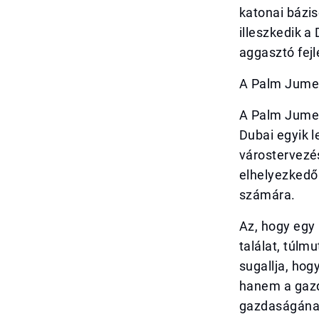
katonai bázis
illeszkedik a
aggasztó fej
A Palm Jumei
A Palm Jumei
Dubai egyik 
várostervezés
elhelyezkedő 
számára.
Az, hogy egy 
találat, túlm
sugallja, hog
hanem a gazda
gazdaságának