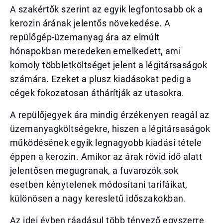
A szakértők szerint az egyik legfontosabb ok a
kerozin árának jelentős növekedése. A
repülőgép-üzemanyag ára az elmúlt
hónapokban meredeken emelkedett, ami
komoly többletköltséget jelent a légitársaságok
számára. Ezeket a plusz kiadásokat pedig a
cégek fokozatosan áthárítják az utasokra.
A repülőjegyek ára mindig érzékenyen reagál az
üzemanyagköltségekre, hiszen a légitársaságok
működésének egyik legnagyobb kiadási tétele
éppen a kerozin. Amikor az árak rövid idő alatt
jelentősen megugranak, a fuvarozók sok
esetben kénytelenek módosítani tarifáikat,
különösen a nagy keresletű időszakokban.
Az idei évben ráadásul több tényező egyszerre