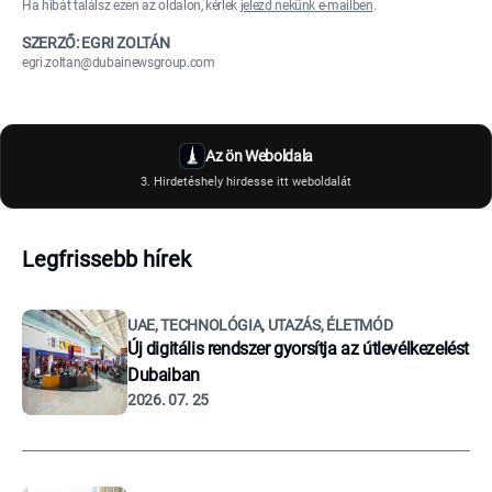
Ha hibát találsz ezen az oldalon, kérlek
jelezd nekünk e-mailben
.
SZERZŐ: EGRI ZOLTÁN
egri.zoltan@dubainewsgroup.com
Az ön Weboldala
3. Hirdetéshely hirdesse itt weboldalát
Legfrissebb hírek
UAE, TECHNOLÓGIA, UTAZÁS, ÉLETMÓD
Új digitális rendszer gyorsítja az útlevélkezelést
Dubaiban
2026. 07. 25