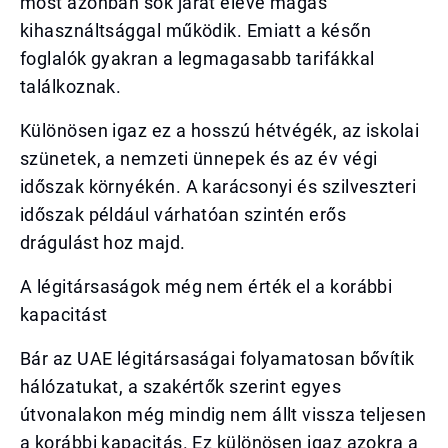
most azonban sok járat eleve magas
kihasználtsággal működik. Emiatt a későn
foglalók gyakran a legmagasabb tarifákkal
találkoznak.
Különösen igaz ez a hosszú hétvégék, az iskolai
szünetek, a nemzeti ünnepek és az év végi
időszak környékén. A karácsonyi és szilveszteri
időszak például várhatóan szintén erős
drágulást hoz majd.
A légitársaságok még nem érték el a korábbi
kapacitást
Bár az UAE légitársaságai folyamatosan bővítik
hálózatukat, a szakértők szerint egyes
útvonalakon még mindig nem állt vissza teljesen
a korábbi kapacitás. Ez különösen igaz azokra a