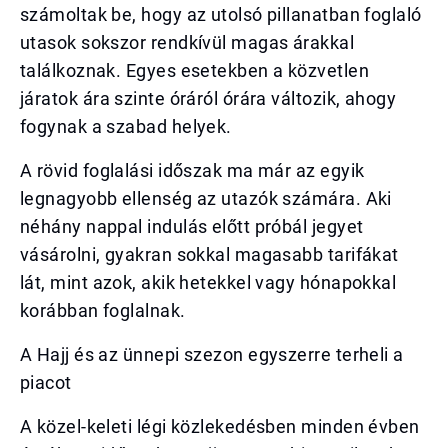
számoltak be, hogy az utolsó pillanatban foglaló
utasok sokszor rendkívül magas árakkal
találkoznak. Egyes esetekben a közvetlen
járatok ára szinte óráról órára változik, ahogy
fogynak a szabad helyek.
A rövid foglalási időszak ma már az egyik
legnagyobb ellenség az utazók számára. Aki
néhány nappal indulás előtt próbál jegyet
vásárolni, gyakran sokkal magasabb tarifákat
lát, mint azok, akik hetekkel vagy hónapokkal
korábban foglalnak.
A Hajj és az ünnepi szezon egyszerre terheli a
piacot
A közel-keleti légi közlekedésben minden évben