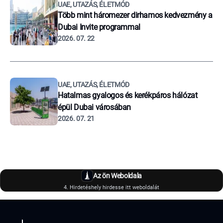
UAE, UTAZÁS, ÉLETMÓD
Több mint háromezer dirhamos kedvezmény a
Dubai Invite programmal
2026. 07. 22
UAE, UTAZÁS, ÉLETMÓD
Hatalmas gyalogos és kerékpáros hálózat
épül Dubai városában
2026. 07. 21
Az ön Weboldala
4. Hirdetéshely hirdesse itt weboldalát