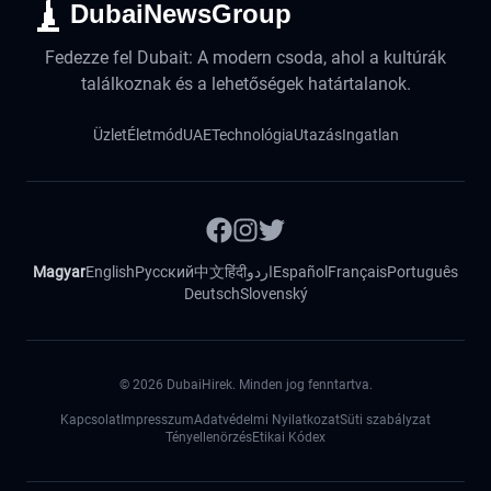
DubaiNewsGroup
Fedezze fel Dubait: A modern csoda, ahol a kultúrák
találkoznak és a lehetőségek határtalanok.
Üzlet
Életmód
UAE
Technológia
Utazás
Ingatlan
Magyar
English
Русский
中文
हिंदी
اردو
Español
Français
Português
Deutsch
Slovenský
©
2026
DubaiHirek. Minden jog fenntartva.
Kapcsolat
Impresszum
Adatvédelmi Nyilatkozat
Süti szabályzat
Tényellenörzés
Etikai Kódex