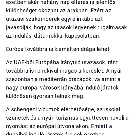
esetben akár néhány nap eltérés is jelentős
különbséget okozhat az árakban. Ezért az
utazási szakemberek egyre inkább azt
javasolják, hogy az utasok legyenek rugalmasak
az indulási dátumokkal kapcsolatban.
Európa továbbra is kiemelten drága lehet
Az UAE-ből Európába irányuló utazások iránt
továbbra is rendkívül magas a kereslet. A nyári
szezonban a mediterrán országok, valamint a
nagy európai városok irányába induló járatok
különösen gyorsan telnek meg.
A schengeni vízumok elérhetősége, az iskolai
szünetek és a nyári turizmus együttesen növeli a
nyomást az európai útvonalakon. Emiatt a
dubaiból induló járatok ára sok esetben