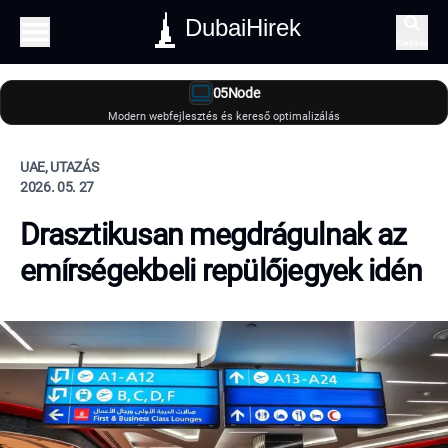
DubaiHirek
Keresés
05Node
Modern webfejlesztés és kereső optimalizálás
UAE, UTAZÁS
2026. 05. 27
Drasztikusan megdrágulnak az
emírségekbeli repülőjegyek idén