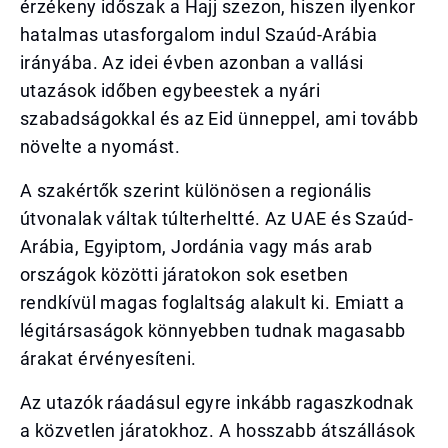
érzékeny időszak a Hajj szezon, hiszen ilyenkor
hatalmas utasforgalom indul Szaúd-Arábia
irányába. Az idei évben azonban a vallási
utazások időben egybeestek a nyári
szabadságokkal és az Eid ünneppel, ami tovább
növelte a nyomást.
A szakértők szerint különösen a regionális
útvonalak váltak túlterheltté. Az UAE és Szaúd-
Arábia, Egyiptom, Jordánia vagy más arab
országok közötti járatokon sok esetben
rendkívül magas foglaltság alakult ki. Emiatt a
légitársaságok könnyebben tudnak magasabb
árakat érvényesíteni.
Az utazók ráadásul egyre inkább ragaszkodnak
a közvetlen járatokhoz. A hosszabb átszállások