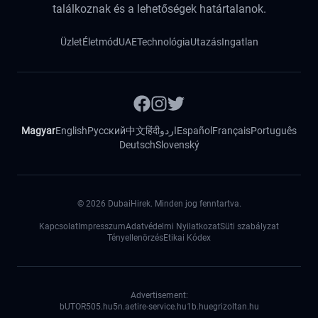
találkoznak és a lehetőségek határtalanok.
Üzlet
Életmód
UAE
Technológia
Utazás
Ingatlan
Magyar
English
Русский
中文
हिंदी
اردو
Español
Français
Português
Deutsch
Slovenský
©
2026
DubaiHirek. Minden jog fenntartva.
Kapcsolat
Impresszum
Adatvédelmi Nyilatkozat
Süti szabályzat
Tényellenörzés
Etikai Kódex
Advertisement:
bUTOR5
05.hu
5n.ae
tire-service.hu
1b.hu
egrizoltan.hu