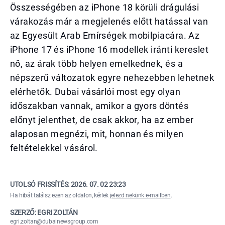
Összességében az iPhone 18 körüli drágulási
várakozás már a megjelenés előtt hatással van
az Egyesült Arab Emírségek mobilpiacára. Az
iPhone 17 és iPhone 16 modellek iránti kereslet
nő, az árak több helyen emelkednek, és a
népszerű változatok egyre nehezebben lehetnek
elérhetők. Dubai vásárlói most egy olyan
időszakban vannak, amikor a gyors döntés
előnyt jelenthet, de csak akkor, ha az ember
alaposan megnézi, mit, honnan és milyen
feltételekkel vásárol.
UTOLSÓ FRISSÍTÉS:
2026. 07. 02 23:23
Ha hibát találsz ezen az oldalon, kérlek
jelezd nekünk e-mailben
.
SZERZŐ: EGRI ZOLTÁN
egri.zoltan@dubainewsgroup.com