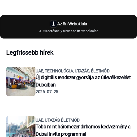
Az ön Weboldala
3. Hirdetéshely hirdesse itt weboldalát
Legfrissebb hírek
UAE, TECHNOLÓGIA, UTAZÁS, ÉLETMÓD
Új digitális rendszer gyorsítja az útlevélkezelést
Dubaiban
2026. 07. 25
UAE, UTAZÁS, ÉLETMÓD
Több mint háromezer dirhamos kedvezmény a
Dubai Invite programmal