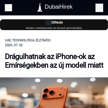
DubaiHirek
Keresés
05Node
Modern webfejlesztés és kereső optimalizálás
UAE, TECHNOLÓGIA, ÉLETMÓD
2026. 07. 02
Drágulhatnak az iPhone-ok az
Emírségekben az új modell miatt