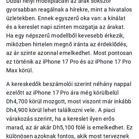
Dubai helyi mobilpiacain az árak sokszor
gyorsabban reagálnak a hírekre, mint a hivatalos
üzletekben. Ennek egyszerű oka van: a kínálat
és a kereslet napi szinten mozgatja az árakat.
Ha egy népszerű modellből kevesebb érkezik,
miközben hirtelen megnő iránta az érdeklődés,
az ár szinte azonnal emelkedhet. Most pontosan
ez történik az iPhone 17 Pro és az iPhone 17 Pro
Max körül.
A kereskedők beszámolói szerint néhány nappal
ezelőtt az iPhone 17 Pro ára még körülbelül
Dh4,700 körül mozgott, most viszont már inkább
Dh4,900 körül lehet találkozni vele. A piaci
várakozás szerint, ha a kereslet ilyen erős
marad, az ár akár Dh5,100 fölé is emelkedhet. Ez
különösen azoknak fontos, akik most terveznek