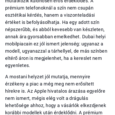
mutatkozik különösen erős érdeklődés. A
prémium telefonoknál a szín nem csupán
esztétikai kérdés, hanem a viszonteladási
értéket is befolyásolhatja. Ha egy adott szín
népszerűbb, és abból kevesebb van készleten,
annak ára gyorsabban emelkedhet. Dubai helyi
mobilpiacain ez jól ismert jelenség: ugyanaz a
modell, ugyanazzal a tárhellyel, de más színben
eltérő áron is megjelenhet, ha a kereslet nem
egyenletes.
A mostani helyzet jól mutatja, mennyire
érzékeny a piac a még meg nem erősített
hírekre is. Az Apple hivatalos árazása egyelőre
nem ismert, mégis elég volt a drágulás
lehetősége ahhoz, hogy a vásárlók elkezdjenek
korábbi modellek után érdeklődni. A prémium