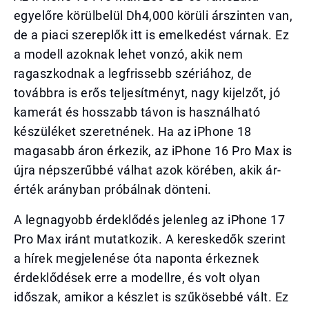
egyelőre körülbelül Dh4,000 körüli árszinten van,
de a piaci szereplők itt is emelkedést várnak. Ez
a modell azoknak lehet vonzó, akik nem
ragaszkodnak a legfrissebb szériához, de
továbbra is erős teljesítményt, nagy kijelzőt, jó
kamerát és hosszabb távon is használható
készüléket szeretnének. Ha az iPhone 18
magasabb áron érkezik, az iPhone 16 Pro Max is
újra népszerűbbé válhat azok körében, akik ár-
érték arányban próbálnak dönteni.
A legnagyobb érdeklődés jelenleg az iPhone 17
Pro Max iránt mutatkozik. A kereskedők szerint
a hírek megjelenése óta naponta érkeznek
érdeklődések erre a modellre, és volt olyan
időszak, amikor a készlet is szűkösebbé vált. Ez