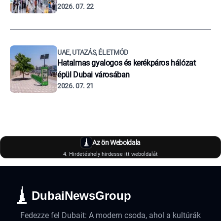
2026. 07. 22
UAE, UTAZÁS, ÉLETMÓD
Hatalmas gyalogos és kerékpáros hálózat
épül Dubai városában
2026. 07. 21
Az ön Weboldala
4. Hirdetéshely hirdesse itt weboldalát
DubaiNewsGroup
Fedezze fel Dubait: A modern csoda, ahol a kultúrák