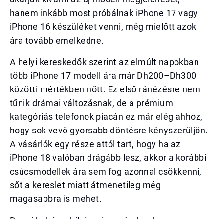
hanem inkább most próbálnak iPhone 17 vagy
iPhone 16 készüléket venni, még mielőtt azok
ára tovább emelkedne.
A helyi kereskedők szerint az elmúlt napokban
több iPhone 17 modell ára már Dh200–Dh300
közötti mértékben nőtt. Ez első ránézésre nem
tűnik drámai változásnak, de a prémium
kategóriás telefonok piacán ez már elég ahhoz,
hogy sok vevő gyorsabb döntésre kényszerüljön.
A vásárlók egy része attól tart, hogy ha az
iPhone 18 valóban drágább lesz, akkor a korábbi
csúcsmodellek ára sem fog azonnal csökkenni,
sőt a kereslet miatt átmenetileg még
magasabbra is mehet.