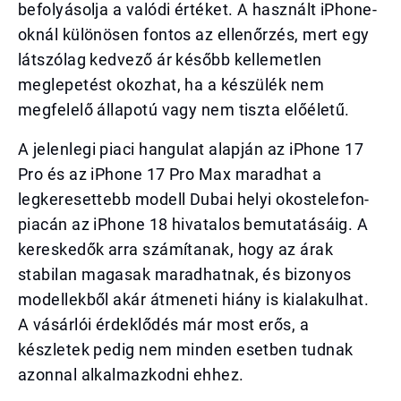
befolyásolja a valódi értéket. A használt iPhone-
oknál különösen fontos az ellenőrzés, mert egy
látszólag kedvező ár később kellemetlen
meglepetést okozhat, ha a készülék nem
megfelelő állapotú vagy nem tiszta előéletű.
A jelenlegi piaci hangulat alapján az iPhone 17
Pro és az iPhone 17 Pro Max maradhat a
legkeresettebb modell Dubai helyi okostelefon-
piacán az iPhone 18 hivatalos bemutatásáig. A
kereskedők arra számítanak, hogy az árak
stabilan magasak maradhatnak, és bizonyos
modellekből akár átmeneti hiány is kialakulhat.
A vásárlói érdeklődés már most erős, a
készletek pedig nem minden esetben tudnak
azonnal alkalmazkodni ehhez.