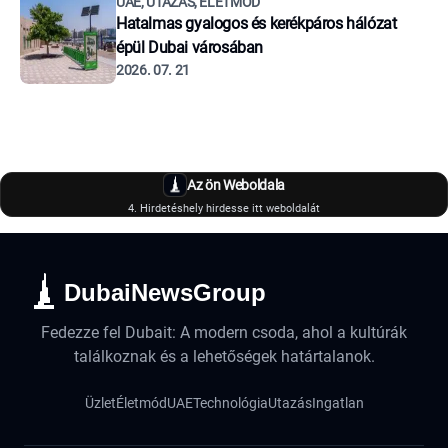
UAE, UTAZÁS, ÉLETMÓD
Hatalmas gyalogos és kerékpáros hálózat
épül Dubai városában
2026. 07. 21
Az ön Weboldala
4. Hirdetéshely hirdesse itt weboldalát
DubaiNewsGroup
Fedezze fel Dubait: A modern csoda, ahol a kultúrák
találkoznak és a lehetőségek határtalanok.
Üzlet
Életmód
UAE
Technológia
Utazás
Ingatlan