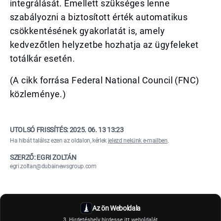
integrálását. Emellett szükséges lenne
szabályozni a biztosított érték automatikus
csökkentésének gyakorlatát is, amely
kedvezőtlen helyzetbe hozhatja az ügyfeleket
totálkár esetén.
(A cikk forrása Federal National Council (FNC)
közleménye.)
UTOLSÓ FRISSÍTÉS:
2025. 06. 13 13:23
Ha hibát találsz ezen az oldalon, kérlek
jelezd nekünk e-mailben
.
SZERZŐ: EGRI ZOLTÁN
egri.zoltan@dubainewsgroup.com
Az ön Weboldala
3. Hirdetéshely hirdesse itt weboldalát