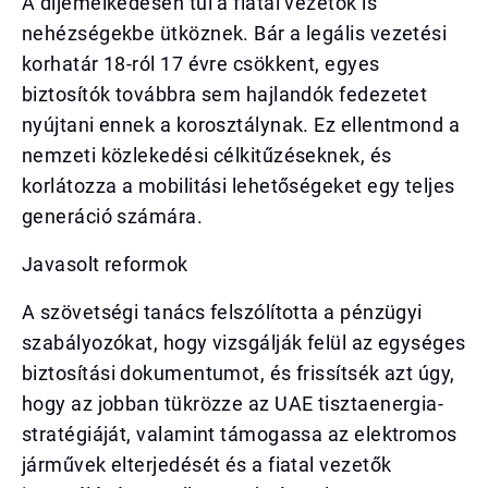
A díjemelkedésen túl a fiatal vezetők is
nehézségekbe ütköznek. Bár a legális vezetési
korhatár 18-ról 17 évre csökkent, egyes
biztosítók továbbra sem hajlandók fedezetet
nyújtani ennek a korosztálynak. Ez ellentmond a
nemzeti közlekedési célkitűzéseknek, és
korlátozza a mobilitási lehetőségeket egy teljes
generáció számára.
Javasolt reformok
A szövetségi tanács felszólította a pénzügyi
szabályozókat, hogy vizsgálják felül az egységes
biztosítási dokumentumot, és frissítsék azt úgy,
hogy az jobban tükrözze az UAE tisztaenergia-
stratégiáját, valamint támogassa az elektromos
járművek elterjedését és a fiatal vezetők