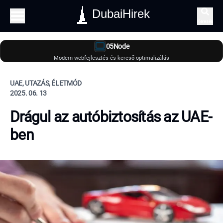
DubaiHirek
Keresés
05Node
Modern webfejlesztés és kereső optimalizálás
UAE, UTAZÁS, ÉLETMÓD
2025. 06. 13
Drágul az autóbiztosítás az UAE-
ben