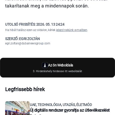
takarítanak meg a mindennapok során.
UTOLSÓ FRISSÍTÉS:
2026. 05. 13 24:24
Ha hibát találsz ezen az oldalon, kérlek
jelezd nekünk e-mailben
.
SZERZŐ: EGRI ZOLTÁN
egri.zoltan@dubainewsgroup.com
Az ön Weboldala
3. Hirdetéshely hirdesse itt weboldalát
Legfrissebb hírek
UAE, TECHNOLÓGIA, UTAZÁS, ÉLETMÓD
Új digitális rendszer gyorsítja az útlevélkezelést