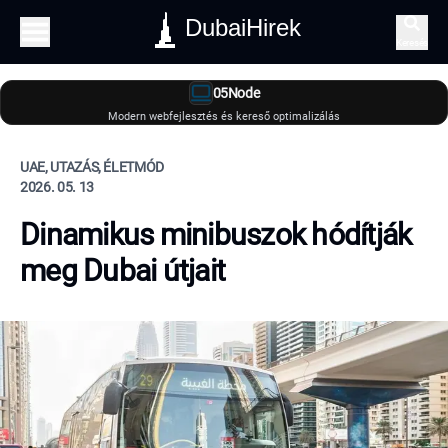
DubaiHirek
Keresés
05Node
Modern webfejlesztés és kereső optimalizálás
UAE, UTAZÁS, ÉLETMÓD
2026. 05. 13
Dinamikus minibuszok hódítják
meg Dubai útjait