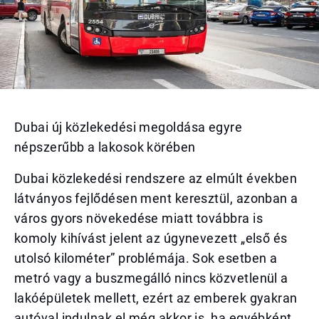
Dubai új közlekedési megoldása egyre
népszerűbb a lakosok körében
Dubai közlekedési rendszere az elmúlt években
látványos fejlődésen ment keresztül, azonban a
város gyors növekedése miatt továbbra is
komoly kihívást jelent az úgynevezett „első és
utolsó kilométer” problémája. Sok esetben a
metró vagy a buszmegálló nincs közvetlenül a
lakóépületek mellett, ezért az emberek gyakran
autóval indulnak el még akkor is, ha egyébként