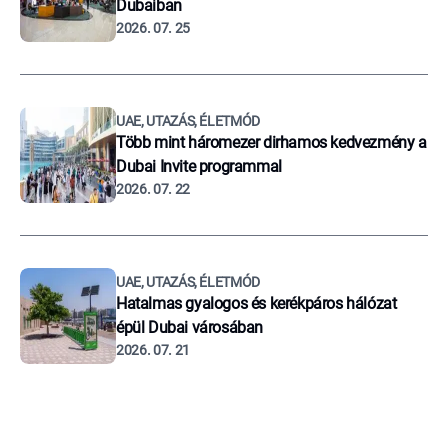
Dubaiban
2026. 07. 25
UAE, UTAZÁS, ÉLETMÓD
Több mint háromezer dirhamos kedvezmény a
Dubai Invite programmal
2026. 07. 22
UAE, UTAZÁS, ÉLETMÓD
Hatalmas gyalogos és kerékpáros hálózat
épül Dubai városában
2026. 07. 21