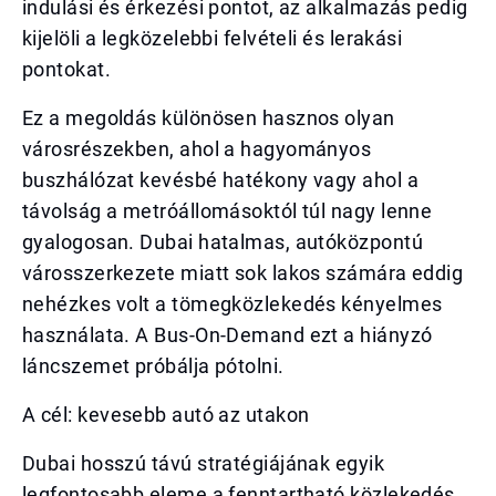
indulási és érkezési pontot, az alkalmazás pedig
kijelöli a legközelebbi felvételi és lerakási
pontokat.
Ez a megoldás különösen hasznos olyan
városrészekben, ahol a hagyományos
buszhálózat kevésbé hatékony vagy ahol a
távolság a metróállomásoktól túl nagy lenne
gyalogosan. Dubai hatalmas, autóközpontú
városszerkezete miatt sok lakos számára eddig
nehézkes volt a tömegközlekedés kényelmes
használata. A Bus-On-Demand ezt a hiányzó
láncszemet próbálja pótolni.
A cél: kevesebb autó az utakon
Dubai hosszú távú stratégiájának egyik
legfontosabb eleme a fenntartható közlekedés