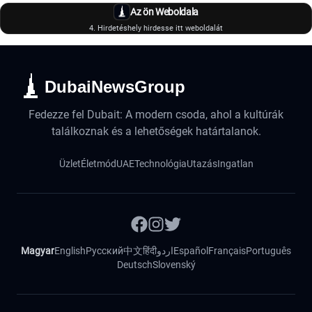
Az ön Weboldala
4. Hirdetéshely hirdesse itt weboldalát
DubaiNewsGroup
Fedezze fel Dubait: A modern csoda, ahol a kultúrák
találkoznak és a lehetőségek határtalanok.
Üzlet
Életmód
UAE
Technológia
Utazás
Ingatlan
Magyar
English
Русский
中文
हिंदी
اردو
Español
Français
Português
Deutsch
Slovenský