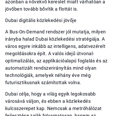
azonban a növekvő kereslet miatt várhatóan a
jövőben tovább bővítik a flottát is.
Dubai digitális közlekedési jövője
A Bus-On-Demand rendszer jól mutatja, milyen
irányba halad Dubai közlekedési stratégiája. A
város egyre inkább az intelligens, adatvezérelt
megoldásokra épít. A valós idejű útvonal-
optimalizálás, az applikációalapú foglalás és az
automatizált rendszerirányítás mind olyan
technológiák, amelyek néhány éve még
futurisztikusnak számítottak volna.
Dubai célja, hogy a világ egyik legokosabb
városává váljon, és ebben a közlekedés
kulcsszerepet kap. Nemcsak a metróhálózat
fejlesztése zajlik folyamatosan, hanem az