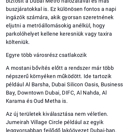
biztosít a Dubai Metro hálózatával és más
buszjáratokkal is. Ez különösen fontos a napi
ingázók számára, akik gyorsan szeretnének
eljutni a metróállomásokig anélkül, hogy
parkolóhelyet kellene keresniük vagy taxira
költeniük.
Egyre több városrész csatlakozik
A mostani bővítés előtt a rendszer már több
népszerű környéken működött. Ide tartozik
például Al Barsha, Dubai Silicon Oasis, Business
Bay, Downtown Dubai, DIFC, Al Nahda, Al
Karama és Oud Metha is.
Az új területek kiválasztása nem véletlen.
Jumeirah Village Circle például az egyik
leggyorsabban fejlődő lakóövezet Dubai-ban,