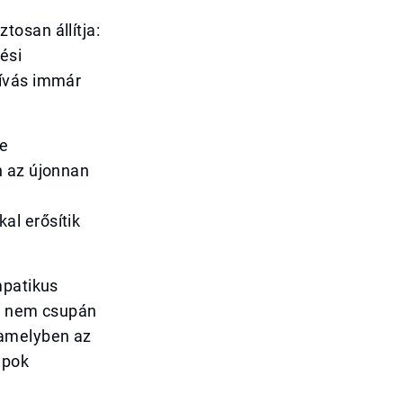
osan állítja:
ési
hívás immár
ne
n az újonnan
al erősítik
mpatikus
t” nem csupán
 amelyben az
apok