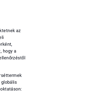
ktetnek az
li
erként,
, hogy a
ellenőrzéstől
orséttermek
 globális
 oktatáson: