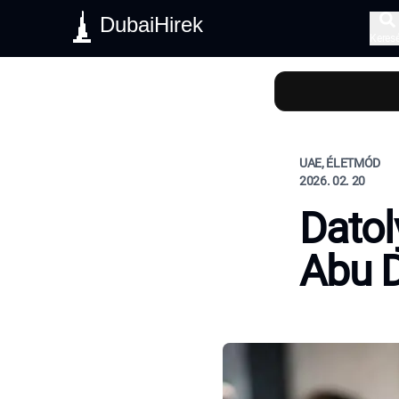
DubaiHirek
Keres
UAE, ÉLETMÓD
2026. 02. 20
Datol
Abu D