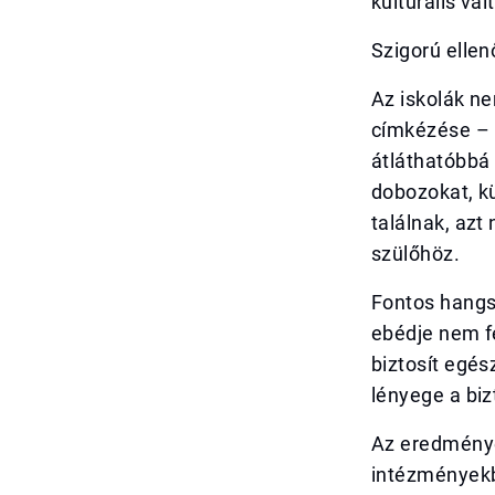
kulturális vál
Szigorú elle
Az iskolák n
címkézése – k
átláthatóbbá 
dobozokat, k
találnak, azt
szülőhöz.
Fontos hangs
ebédje nem fe
biztosít egés
lényege a bi
Az eredménye
intézményekb