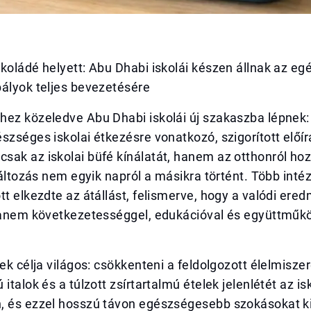
koládé helyett: Abu Dhabi iskolái készen állnak az e
bályok teljes bevezetésére
hez közeledve Abu Dhabi iskolái új szakaszba lépnek:
szséges iskolai étkezésre vonatkozó, szigorított előír
ak az iskolai büfé kínálatát, hanem az otthonról hoz
 változás nem egyik napról a másikra történt. Több in
tt elkezdte az átállást, felismerve, hogy a valódi er
 hanem következetességgel, edukációval és együttműk
vek célja világos: csökkenteni a feldolgozott élelmisz
italok és a túlzott zsírtartalmú ételek jelenlétét az is
, és ezzel hosszú távon egészségesebb szokásokat ki