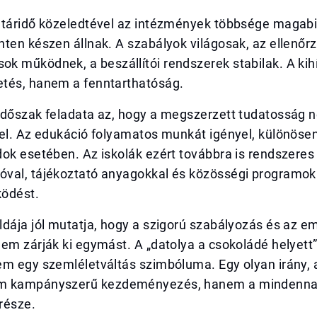
táridő közeledtével az intézmények többsége magabizt
ten készen állnak. A szabályok világosak, az ellenőrz
k működnek, a beszállítói rendszerek stabilak. A ki
tés, hanem a fenntarthatóság.
időszak feladata az, hogy a megszerzett tudatosság 
 el. Az edukáció folyamatos munkát igényel, különöse
ok esetében. Az iskolák ezért továbbra is rendszeres
val, tájékoztató anyagokkal és közösségi programokk
ödést.
dája jól mutatja, hogy a szigorú szabályozás és az e
nem zárják ki egymást. A „datolya a csokoládé helyet
em egy szemléletváltás szimbóluma. Egy olyan irány,
m kampányszerű kezdeményezés, hanem a mindenn
része.