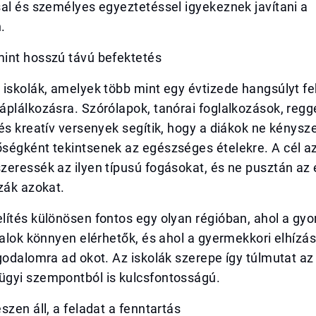
al és személyes egyeztetéssel igyekeznek javítani a
.
int hosszú távú befektetés
iskolák, amelyek több mint egy évtizede hangsúlyt fe
plálkozásra. Szórólapok, tanórai foglalkozások, regge
és kreatív versenyek segítik, hogy a diákok ne kénysz
ségként tekintsenek az egészséges ételekre. A cél az
eressék az ilyen típusú fogásokat, és ne pusztán az 
zák azokat.
lítés különösen fontos egy olyan régióban, ahol a gy
talok könnyen elérhetők, és ahol a gyermekkori elhízás
godalomra ad okot. Az iskolák szerepe így túlmutat az
gyi szempontból is kulcsfontosságú.
szen áll, a feladat a fenntartás