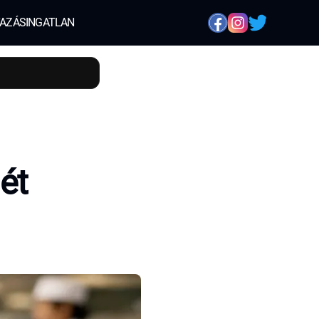
AZÁS
INGATLAN
dét