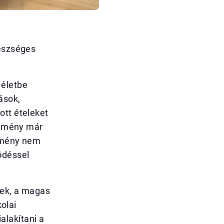
gészséges
 életbe
ások,
ott ételeket
tézmény már
edmény nem
ödéssel
erek, a magas
kolai
alakítani a