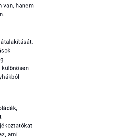
n van, hanem
n.
 átalakítását.
ások
ng
k különösen
nyhákból
oládék,
t
ájékoztatókat
 az, ami