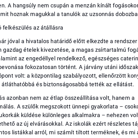
en. A hangsúly nem csupán a menzán kínált fogásoko
y mit hoznak magukkal a tanulók az uzsonnás dobozba
ó felkészülés az átállásra
ár jóval a hivatalos határidő előtt elkezdte a rendszer
an gazdag ételek kivezetése, a magas zsírtartalmú fog
alamint az engedéllyel rendelkező, egészséges cateri
bevonása fokozatosan történt. A járvány utáni idősza
ópont volt: a központilag szabályozott, ellenőrzött ko
 átláthatóbbá és biztonságosabbá tették az ellátást.
vás azonban nem az étlap összeállítása volt, hanem a
málás. A szülők megszokott ünnepi gyakorlata – csok
ukorkák küldése különleges alkalmakra – nehezen vol
hető az új elvárásokkal. Az iskolák ezért részletes t
ntos listákkal arról, mi számít tiltott terméknek, és mi