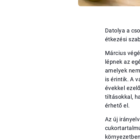
Datolya a cso
étkezési sza
Március végé
lépnek az egé
amelyek nemcs
is érintik. A
évekkel ezelő
tiltásokkal,
érhető el.
Az új irányel
cukortartalmú 
környezetben