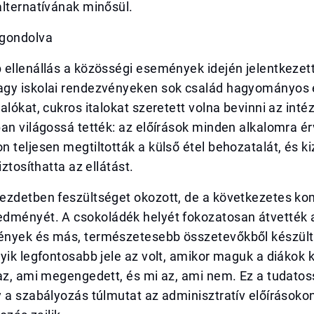
alternatívának minősül.
agondolva
 ellenállás a közösségi események idején jelentkezet
gy iskolai rendezvényeken sok család hagyományos 
alókat, cukros italokat szeretett volna bevinni az in
an világossá tették: az előírások minden alkalomra é
 teljesen megtiltották a külső étel behozatalát, és ki
iztosíthatta az ellátást.
ezdetben feszültséget okozott, de a következetes k
dményét. A csokoládék helyét fokozatosan átvették a
nyek és más, természetesebb összetevőkből készült 
yik legfontosabb jele az volt, amikor maguk a diákok 
az, ami megengedett, és mi az, ami nem. Ez a tudatos
 a szabályozás túlmutat az adminisztratív előírásokon