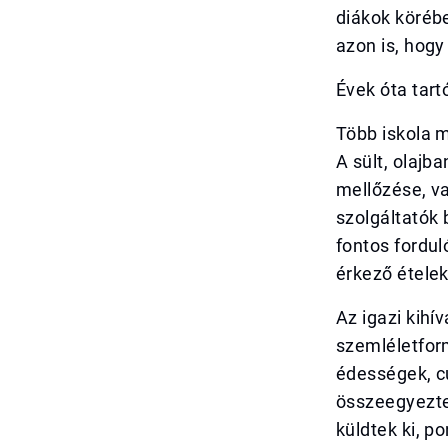
diákok köréb
azon is, hog
Évek óta tart
Több iskola m
A sült, olajb
mellőzése, v
szolgáltatók 
fontos fordul
érkező ételek
Az igazi kihí
szemléletfor
édességek, c
összeegyeztet
küldtek ki, po