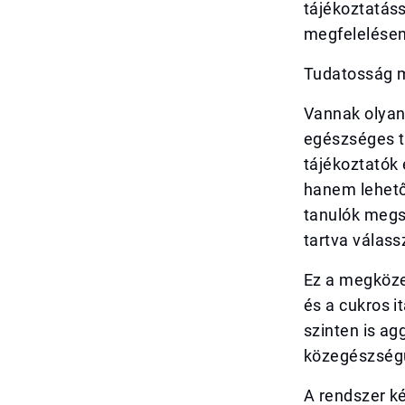
tájékoztatáss
megfelelésen
Tudatosság m
Vannak olyan 
egészséges tá
tájékoztatók 
hanem lehető
tanulók megsz
tartva válass
Ez a megköze
és a cukros i
szinten is ag
közegészségü
A rendszer ké