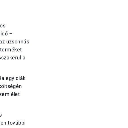
tos
 idő –
k az uzsonnás
 terméket
sszakerül a
Ha egy diák
 költségén
szemlélet
s
en további