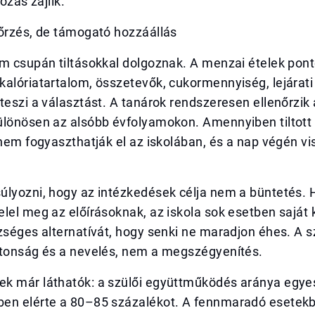
tozás zajlik.
nőrzés, de támogató hozzáállás
em csupán tiltásokkal dolgoznak. A menzai ételek pon
alóriatartalom, összetevők, cukormennyiség, lejárati
teszi a választást. A tanárok rendszeresen ellenőrzi
ülönösen az alsóbb évfolyamokon. Amennyiben tiltott
 nem fogyaszthatják el az iskolában, és a nap végén vi
úlyozni, hogy az intézkedések célja nem a büntetés. 
lel meg az előírásoknak, az iskola sok esetben saját
zséges alternatívát, hogy senki ne maradjon éhes. A 
ztonság és a nevelés, nem a megszégyenítés.
k már láthatók: a szülői együttműködés aránya egye
en elérte a 80–85 százalékot. A fennmaradó esetekb