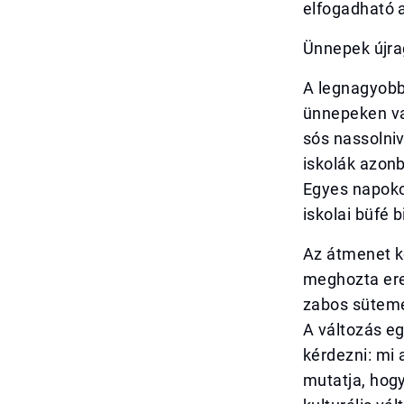
elfogadható 
Ünnepek újr
A legnagyobb
ünnepeken va
sós nassolniv
iskolák azonb
Egyes napokon
iskolai büfé b
Az átmenet k
meghozta ere
zabos sütemé
A változás eg
kérdezni: mi 
mutatja, hogy