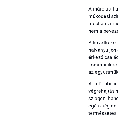
A márciusi ha
működési szin
mechanizmuso
nem a beveze
A következő 
halványuljon
érkező család
kommunikáció
az együttműk
Abu Dhabi pél
végrehajtás 
szlogen, han
egészség ne
természetes 