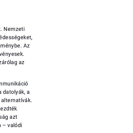
t. Nemzeti
édességeket,
tézménybe. Az
rvényesek.
zárólag az
ommunikáció
 datolyák, a
alternatívák.
kezdték
ság azt
 – valódi