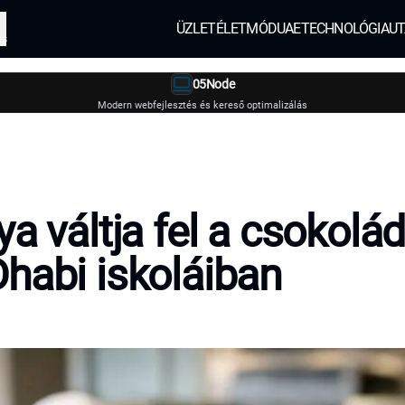
ÜZLET
ÉLETMÓD
UAE
TECHNOLÓGIA
UT
és
05Node
Modern webfejlesztés és kereső optimalizálás
ya váltja fel a csokolá
habi iskoláiban