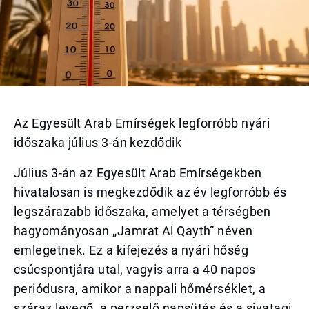
Az Egyesült Arab Emírségek legforróbb nyári
időszaka július 3-án kezdődik
Július 3-án az Egyesült Arab Emírségekben
hivatalosan is megkezdődik az év legforróbb és
legszárazabb időszaka, amelyet a térségben
hagyományosan „Jamrat Al Qayth” néven
emlegetnek. Ez a kifejezés a nyári hőség
csúcspontjára utal, vagyis arra a 40 napos
periódusra, amikor a nappali hőmérséklet, a
száraz levegő, a perzselő napsütés és a sivatagi