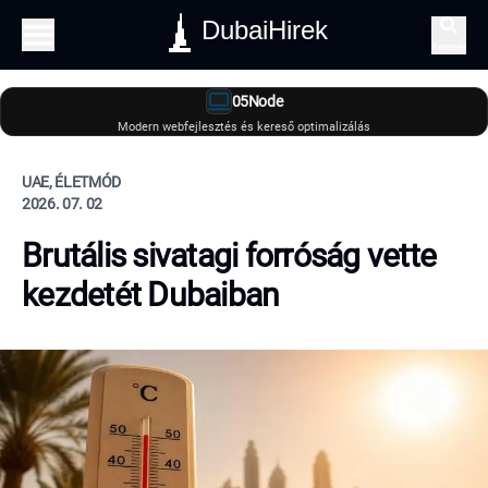
DubaiHirek
Keresés
05Node
Modern webfejlesztés és kereső optimalizálás
UAE, ÉLETMÓD
2026. 07. 02
Brutális sivatagi forróság vette
kezdetét Dubaiban