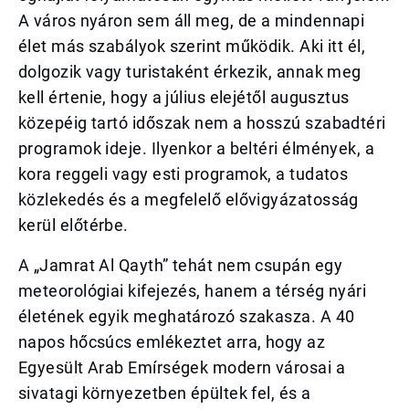
A város nyáron sem áll meg, de a mindennapi
élet más szabályok szerint működik. Aki itt él,
dolgozik vagy turistaként érkezik, annak meg
kell értenie, hogy a július elejétől augusztus
közepéig tartó időszak nem a hosszú szabadtéri
programok ideje. Ilyenkor a beltéri élmények, a
kora reggeli vagy esti programok, a tudatos
közlekedés és a megfelelő elővigyázatosság
kerül előtérbe.
A „Jamrat Al Qayth” tehát nem csupán egy
meteorológiai kifejezés, hanem a térség nyári
életének egyik meghatározó szakasza. A 40
napos hőcsúcs emlékeztet arra, hogy az
Egyesült Arab Emírségek modern városai a
sivatagi környezetben épültek fel, és a