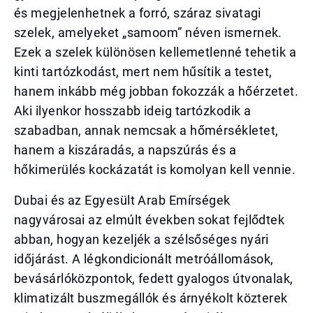
és megjelenhetnek a forró, száraz sivatagi
szelek, amelyeket „samoom” néven ismernek.
Ezek a szelek különösen kellemetlenné tehetik a
kinti tartózkodást, mert nem hűsítik a testet,
hanem inkább még jobban fokozzák a hőérzetet.
Aki ilyenkor hosszabb ideig tartózkodik a
szabadban, annak nemcsak a hőmérsékletet,
hanem a kiszáradás, a napszúrás és a
hőkimerülés kockázatát is komolyan kell vennie.
Dubai és az Egyesült Arab Emírségek
nagyvárosai az elmúlt években sokat fejlődtek
abban, hogyan kezeljék a szélsőséges nyári
időjárást. A légkondicionált metróállomások,
bevásárlóközpontok, fedett gyalogos útvonalak,
klimatizált buszmegállók és árnyékolt közterek