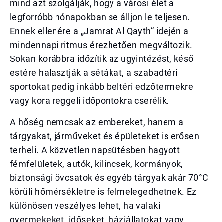
mind azt szolgálják, hogy a városi élet a
legforróbb hónapokban se álljon le teljesen.
Ennek ellenére a „Jamrat Al Qayth” idején a
mindennapi ritmus érezhetően megváltozik.
Sokan korábbra időzítik az ügyintézést, késő
estére halasztják a sétákat, a szabadtéri
sportokat pedig inkább beltéri edzőtermekre
vagy kora reggeli időpontokra cserélik.
A hőség nemcsak az embereket, hanem a
tárgyakat, járműveket és épületeket is erősen
terheli. A közvetlen napsütésben hagyott
fémfelületek, autók, kilincsek, kormányok,
biztonsági övcsatok és egyéb tárgyak akár 70°C
körüli hőmérsékletre is felmelegedhetnek. Ez
különösen veszélyes lehet, ha valaki
gyermekeket, időseket, háziállatokat vagy