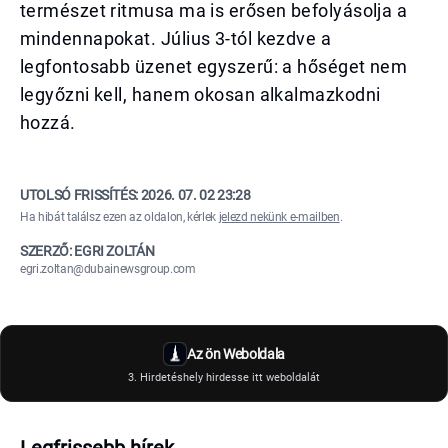
természet ritmusa ma is erősen befolyásolja a
mindennapokat. Július 3-tól kezdve a
legfontosabb üzenet egyszerű: a hőséget nem
legyőzni kell, hanem okosan alkalmazkodni
hozzá.
UTOLSÓ FRISSÍTÉS:
2026. 07. 02 23:28
Ha hibát találsz ezen az oldalon, kérlek
jelezd nekünk e-mailben
.
SZERZŐ: EGRI ZOLTÁN
egri.zoltan@dubainewsgroup.com
Az ön Weboldala
3. Hirdetéshely hirdesse itt weboldalát