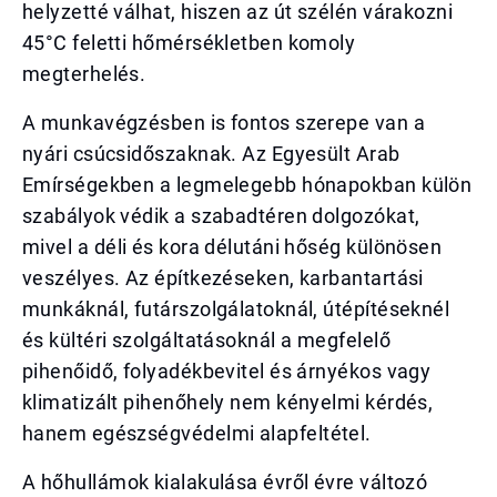
helyzetté válhat, hiszen az út szélén várakozni
45°C feletti hőmérsékletben komoly
megterhelés.
A munkavégzésben is fontos szerepe van a
nyári csúcsidőszaknak. Az Egyesült Arab
Emírségekben a legmelegebb hónapokban külön
szabályok védik a szabadtéren dolgozókat,
mivel a déli és kora délutáni hőség különösen
veszélyes. Az építkezéseken, karbantartási
munkáknál, futárszolgálatoknál, útépítéseknél
és kültéri szolgáltatásoknál a megfelelő
pihenőidő, folyadékbevitel és árnyékos vagy
klimatizált pihenőhely nem kényelmi kérdés,
hanem egészségvédelmi alapfeltétel.
A hőhullámok kialakulása évről évre változó