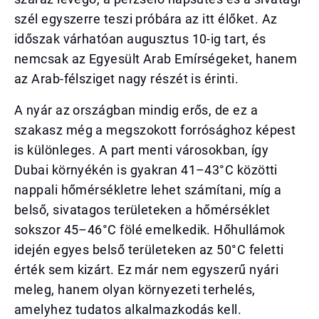
szél egyszerre teszi próbára az itt élőket. Az
időszak várhatóan augusztus 10-ig tart, és
nemcsak az Egyesült Arab Emírségeket, hanem
az Arab-félsziget nagy részét is érinti.
A nyár az országban mindig erős, de ez a
szakasz még a megszokott forrósághoz képest
is különleges. A part menti városokban, így
Dubai környékén is gyakran 41–43°C közötti
nappali hőmérsékletre lehet számítani, míg a
belső, sivatagos területeken a hőmérséklet
sokszor 45–46°C fölé emelkedik. Hőhullámok
idején egyes belső területeken az 50°C feletti
érték sem kizárt. Ez már nem egyszerű nyári
meleg, hanem olyan környezeti terhelés,
amelyhez tudatos alkalmazkodás kell.