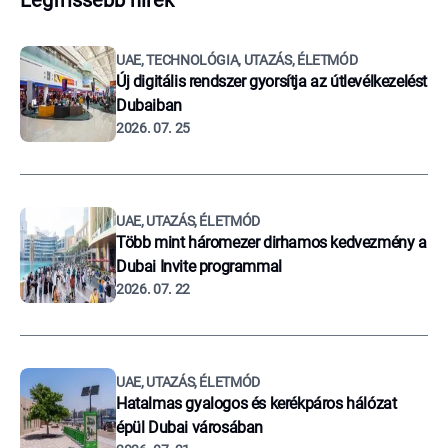
Legfrissebb hírek
UAE, TECHNOLÓGIA, UTAZÁS, ÉLETMÓD
Új digitális rendszer gyorsítja az útlevélkezelést
Dubaiban
2026. 07. 25
UAE, UTAZÁS, ÉLETMÓD
Több mint háromezer dirhamos kedvezmény a
Dubai Invite programmal
2026. 07. 22
UAE, UTAZÁS, ÉLETMÓD
Hatalmas gyalogos és kerékpáros hálózat
épül Dubai városában