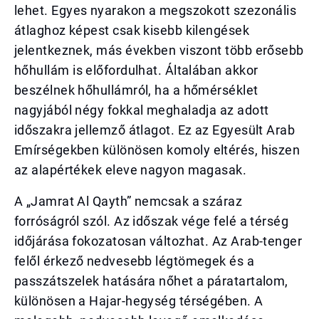
lehet. Egyes nyarakon a megszokott szezonális
átlaghoz képest csak kisebb kilengések
jelentkeznek, más években viszont több erősebb
hőhullám is előfordulhat. Általában akkor
beszélnek hőhullámról, ha a hőmérséklet
nagyjából négy fokkal meghaladja az adott
időszakra jellemző átlagot. Ez az Egyesült Arab
Emírségekben különösen komoly eltérés, hiszen
az alapértékek eleve nagyon magasak.
A „Jamrat Al Qayth” nemcsak a száraz
forróságról szól. Az időszak vége felé a térség
időjárása fokozatosan változhat. Az Arab-tenger
felől érkező nedvesebb légtömegek és a
passzátszelek hatására nőhet a páratartalom,
különösen a Hajar-hegység térségében. A