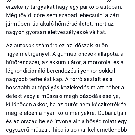
érzékeny tárgyakat hagy egy parkoló autóban.
Még rövid időre sem szabad lebecsülni a zárt
járműben kialakuló hőmérsékletet, mert az
nagyon gyorsan életveszélyessé válhat.
Az autósok számára ez az időszak külön
figyelmet igényel. A gumiabroncsok állapota, a
hűtőrendszer, az akkumulátor, a motorolaj és a
légkondicionáló berendezés ilyenkor sokkal
nagyobb terhelést kap. A forró aszfalt és a
hosszabb autópályás közlekedés miatt nőhet a
defekt vagy a műszaki meghibásodás esélye,
különösen akkor, ha az autót nem készítették fel
megfelelően a nyári körülményekre. Dubai útjain
és az ország belső útvonalain a hőség miatt egy
egyszerű műszaki hiba is sokkal kellemetlenebb