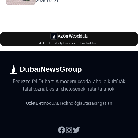
2026. 07. 21
Az ön Weboldala
4. Hirdetéshely hirdesse itt weboldalát
DubaiNewsGroup
Fedezze fel Dubait: A modern csoda, ahol a kultúrák
találkoznak és a lehetőségek határtalanok.
Üzlet
Életmód
UAE
Technológia
Utazás
Ingatlan