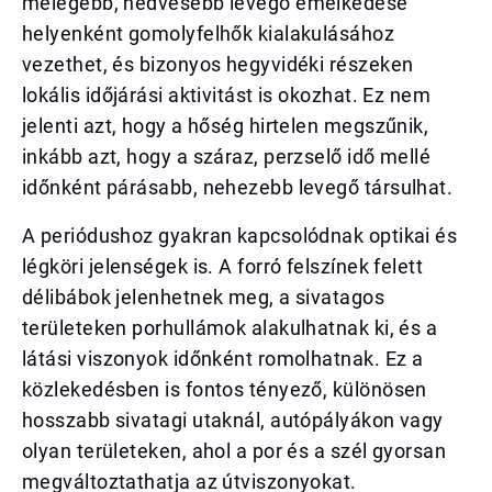
melegebb, nedvesebb levegő emelkedése
helyenként gomolyfelhők kialakulásához
vezethet, és bizonyos hegyvidéki részeken
lokális időjárási aktivitást is okozhat. Ez nem
jelenti azt, hogy a hőség hirtelen megszűnik,
inkább azt, hogy a száraz, perzselő idő mellé
időnként párásabb, nehezebb levegő társulhat.
A periódushoz gyakran kapcsolódnak optikai és
légköri jelenségek is. A forró felszínek felett
délibábok jelenhetnek meg, a sivatagos
területeken porhullámok alakulhatnak ki, és a
látási viszonyok időnként romolhatnak. Ez a
közlekedésben is fontos tényező, különösen
hosszabb sivatagi utaknál, autópályákon vagy
olyan területeken, ahol a por és a szél gyorsan
megváltoztathatja az útviszonyokat.