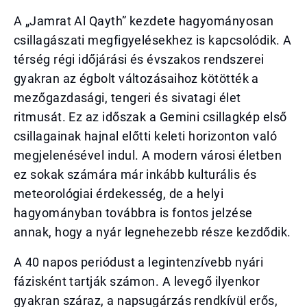
A „Jamrat Al Qayth” kezdete hagyományosan
csillagászati megfigyelésekhez is kapcsolódik. A
térség régi időjárási és évszakos rendszerei
gyakran az égbolt változásaihoz kötötték a
mezőgazdasági, tengeri és sivatagi élet
ritmusát. Ez az időszak a Gemini csillagkép első
csillagainak hajnal előtti keleti horizonton való
megjelenésével indul. A modern városi életben
ez sokak számára már inkább kulturális és
meteorológiai érdekesség, de a helyi
hagyományban továbbra is fontos jelzése
annak, hogy a nyár legnehezebb része kezdődik.
A 40 napos periódust a legintenzívebb nyári
fázisként tartják számon. A levegő ilyenkor
gyakran száraz, a napsugárzás rendkívül erős,