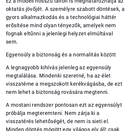
Ez a modell hosszú távon is meghatározhatja az
oktatás jövőjét. A személyre szabott döntések, a
gyors alkalmazkodás és a technológiai háttér
erősítése mind olyan tényezők, amelyek nem
fognak eltűnni a jelenlegi helyzet elmúltával
sem.
Egyensúly a biztonság és a normalitás között
A legnagyobb kihívás jelenleg az egyensúly
megtalálása. Mindenki szeretné, ha az élet
visszatérne a megszokott kerékvágásba, de ezt
nem lehet a biztonság rovására megtenni.
A mostani rendszer pontosan ezt az egyensúlyt
próbálja megteremteni. Nem zárja ki a
visszatérés lehetőségét, de nem is sieti el.
Minden döntés mögött egy világos elv áll: csak