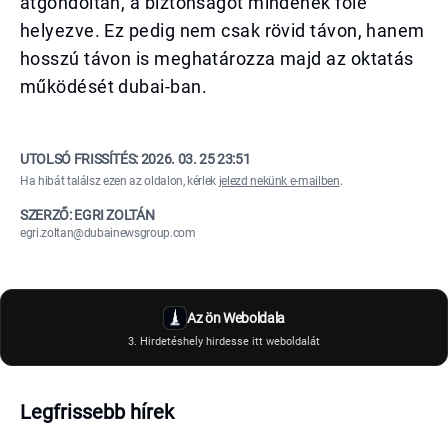
átgondoltan, a biztonságot mindenek fölé
helyezve. Ez pedig nem csak rövid távon, hanem
hosszú távon is meghatározza majd az oktatás
működését dubai-ban.
UTOLSÓ FRISSÍTÉS:
2026. 03. 25 23:51
Ha hibát találsz ezen az oldalon, kérlek
jelezd nekünk e-mailben
.
SZERZŐ: EGRI ZOLTÁN
egri.zoltan@dubainewsgroup.com
Az ön Weboldala
3. Hirdetéshely hirdesse itt weboldalát
Legfrissebb hírek