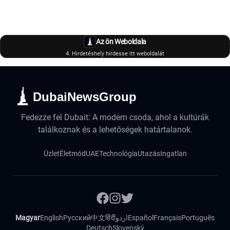
Az ön Weboldala
4. Hirdetéshely hirdesse itt weboldalát
DubaiNewsGroup
Fedezze fel Dubait: A modern csoda, ahol a kultúrák
találkoznak és a lehetőségek határtalanok.
Üzlet
Életmód
UAE
Technológia
Utazás
Ingatlan
Magyar
English
Русский
中文
हिंदी
اردو
Español
Français
Português
Deutsch
Slovenský