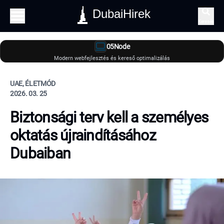
DubaiHirek
Keresés
05Node
Modern webfejlesztés és kereső optimalizálás
UAE, ÉLETMÓD
2026. 03. 25
Biztonsági terv kell a személyes
oktatás újraindításához
Dubaiban