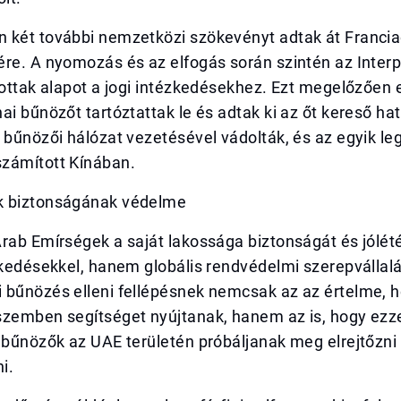
 két további nemzetközi szökevényt adtak át Franci
re. A nyomozás és az elfogás során szintén az Interp
tottak alapot a jogi intézkedésekhez. Ezt megelőzően
ai bűnözőt tartóztattak le és adtak ki az őt kereső h
 bűnözői hálózat vezetésével vádolták, és az egyik l
zámított Kínában.
k biztonságának védelme
Arab Emírségek a saját lakossága biztonságát és jólé
zkedésekkel, hanem globális rendvédelmi szerepvállalás
 bűnözés elleni fellépésnek nemcsak az az értelme, 
szemben segítséget nyújtanak, hanem az is, hogy ezz
 bűnözők az UAE területén próbáljanak meg elrejtőzni
i.