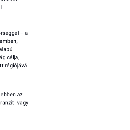
l.
őrséggel – a
lemben,
 alapú
g célja,
tt régiójává
k ebben az
ranzit- vagy