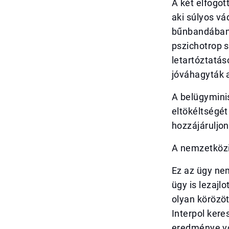
A két elfogot
aki súlyos v
bűnbandában v
pszichotrop 
letartóztatá
jóváhagyták a
A belügymini
eltökéltségét
hozzájáruljo
A nemzetköz
Ez az ügy nem
ügy is lezajl
olyan körözöt
Interpol kere
eredménye vo