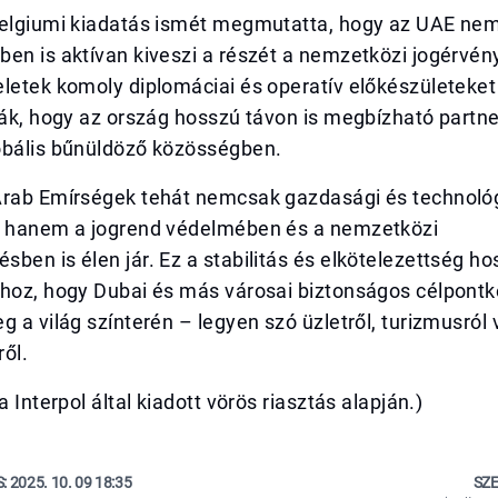
belgiumi kiadatás ismét megmutatta, hogy az UAE ne
en is aktívan kiveszi a részét a nemzetközi jogérvén
letek komoly diplomáciai és operatív előkészületeket
ják, hogy az ország hosszú távon is megbízható partne
obális bűnüldöző közösségben.
Arab Emírségek tehát nemcsak gazdasági és technológ
, hanem a jogrend védelmében és a nemzetközi
ben is élen jár. Ez a stabilitás és elkötelezettség ho
hhoz, hogy Dubai és más városai biztonságos célpontk
g a világ színterén – legyen szó üzletről, turizmusról
ől.
a Interpol által kiadott vörös riasztás alapján.)
S:
2025. 10. 09 18:35
SZE