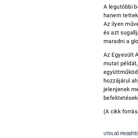
A legutóbbi 
hanem tettekb
Az ilyen műve
és azt sugall
maradni a gl
Az Egyesült 
mutat példát
együttműködés
hozzájárul a
jelenjenek me
befektetésekr
(A cikk forrás
UTOLSÓ FRISSÍTÉ