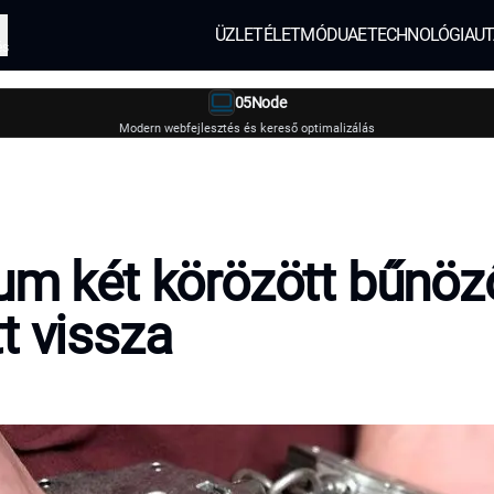
ÜZLET
ÉLETMÓD
UAE
TECHNOLÓGIA
UT
és
05Node
Modern webfejlesztés és kereső optimalizálás
um két körözött bűnöz
t vissza