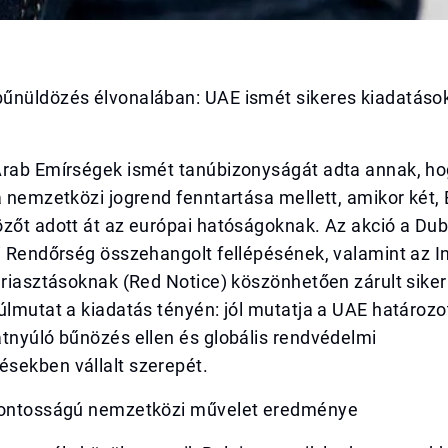
űnüldözés élvonalában: UAE ismét sikeres kiadatások
Arab Emírségek ismét tanúbizonyságát adta annak, h
a nemzetközi jogrend fenntartása mellett, amikor két, 
özőt adott át az európai hatóságoknak. Az akció a Du
i Rendőrség összehangolt fellépésének, valamint az In
 riasztásoknak (Red Notice) köszönhetően zárult siker
úlmutat a kiadatás tényén: jól mutatja a UAE határozot
tnyúló bűnözés ellen és globális rendvédelmi
sekben vállalt szerepét.
fontosságú nemzetközi művelet eredménye