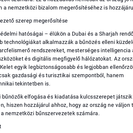
em a nemzetközi bizalom megerősítéséhez is hozzájáru
 vezető szerep megerősítése
édelmi hatóságai – élükön a Dubai és a Sharjah rend
 technológiákat alkalmazzák a bűnözés elleni küzde
arcfelismerő rendszereket, mesterséges intelligencia
közöket és digitális megfigyelő hálózatokat. Az orszá
Kelet egyik legbiztonságosabb és legjobban ellenőrzö
csak gazdasági és turisztikai szempontból, hanem
nikai tekintetben is.
 bűnözők elfogása és kiadatása kulcsszerepet játszi
n, hiszen hozzájárul ahhoz, hogy az ország ne váljon t
 a nemzetközi bűnszervezetek számára.
t