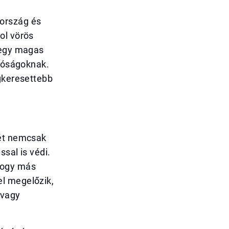
aország és
ol vörös
 egy magas
atóságoknak.
egkeresettebb
tét nemcsak
sal is védi.
hogy más
el megelőzik,
 vagy