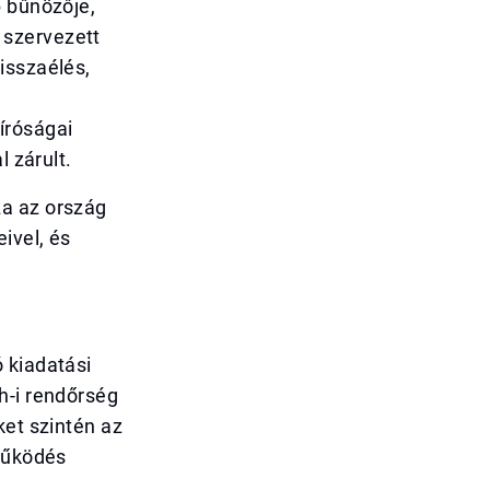
b bűnözője,
 szervezett
isszaélés,
íróságai
l zárult.
za az ország
ivel, és
 kiadatási
h-i rendőrség
ket szintén az
tműködés