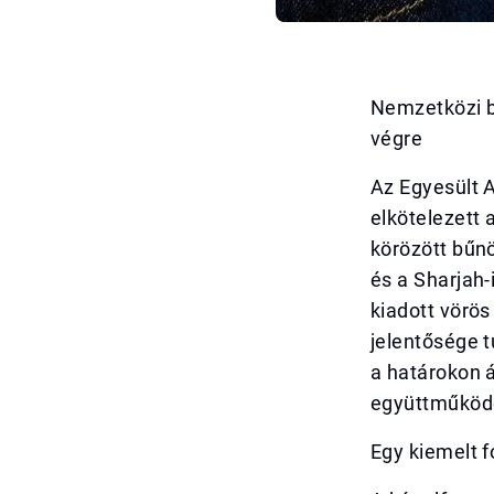
Nemzetközi b
végre
Az Egyesült 
elkötelezett 
körözött bűn
és a Sharjah-
kiadott vörös
jelentősége t
a határokon á
együttműködé
Egy kiemelt 