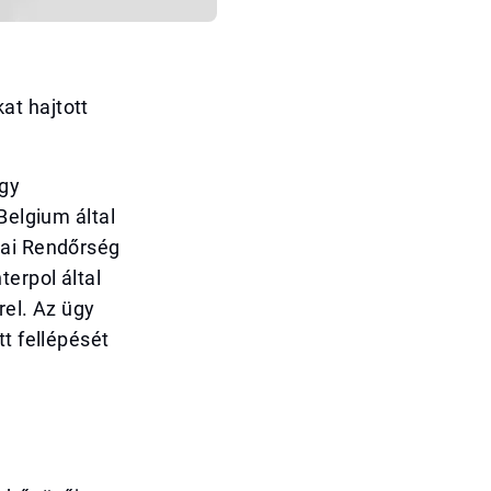
at hajtott
ogy
Belgium által
bai Rendőrség
terpol által
rel. Az ügy
t fellépését