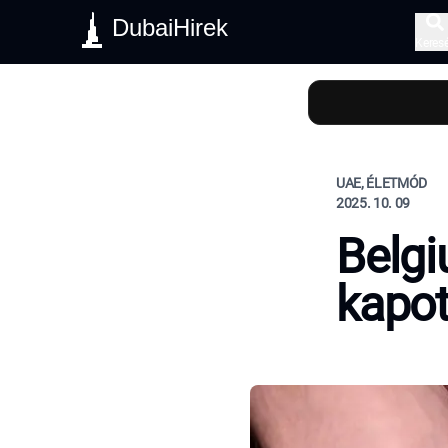
DubaiHirek
Keres
UAE, ÉLETMÓD
2025. 10. 09
Belgi
kapot