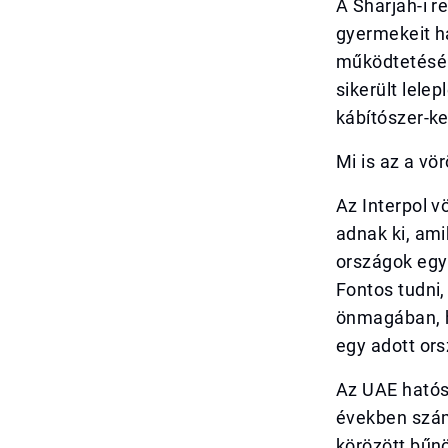
A Sharjah-i re
gyermekeit h
működtetéséh
sikerült lele
kábítószer-k
Mi is az a vö
Az Interpol v
adnak ki, am
országok egy
Fontos tudni
önmagában, h
egy adott ors
Az UAE hatós
években szám
körözött bűn