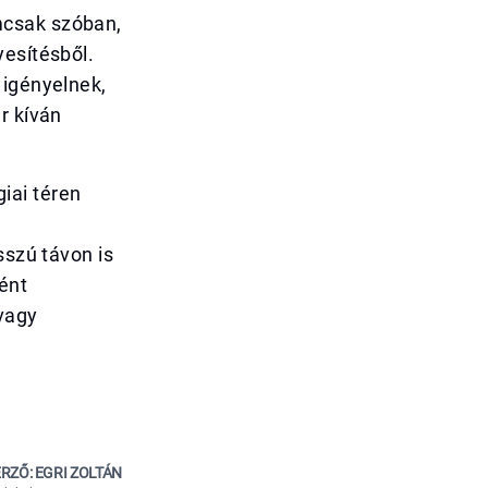
mcsak szóban,
yesítésből.
 igényelnek,
r kíván
iai téren
sszú távon is
ént
 vagy
RZŐ: EGRI ZOLTÁN