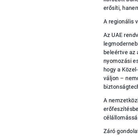
erősíti, han
A regionális
Az UAE rendv
legmodernebb
beleértve az 
nyomozási esz
hogy a Közel-
váljon – nem
biztonságtech
A nemzetközi
erőfeszítésbe
célállomássá
Záró gondola