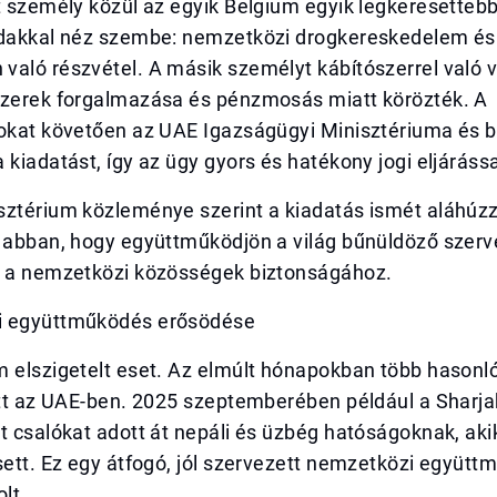
t személy közül az egyik Belgium egyik legkeresetteb
ádakkal néz szembe: nemzetközi drogkereskedelem és
aló részvétel. A másik személyt kábítószerrel való v
szerek forgalmazása és pénzmosás miatt körözték. A
sokat követően az UAE Igazságügyi Minisztériuma és b
 kiadatást, így az ügy gyors és hatékony jogi eljárássa
sztérium közleménye szerint a kiadatás ismét aláhúz
 abban, hogy együttműködjön a világ bűnüldöző szerve
n a nemzetközi közösségek biztonságához.
i együttműködés erősödése
 elszigetelt eset. Az elmúlt hónapokban több hasonló
ott az UAE-ben. 2025 szeptemberében például a Sharja
t csalókat adott át nepáli és üzbég hatóságoknak, aki
sett. Ez egy átfogó, jól szervezett nemzetközi együt
lt.