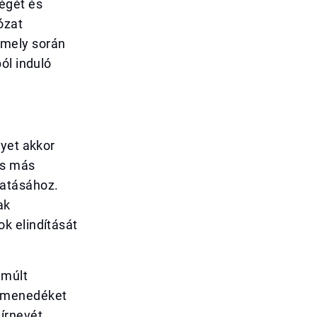
ségét és
ózat
amely során
ól induló
lyet akkor
és más
datásához.
ak
k elindítását
lmúlt
k menedéket
írnevét