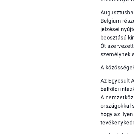
Augusztusban
Belgium részé
jelzései nyúj
beosztású kín
Őt szervezett
személynek s
A közössége
Az Egyesült 
belföldi inté
A nemzetközi
országokkal 
hogy az ilyen
tevékenykedn