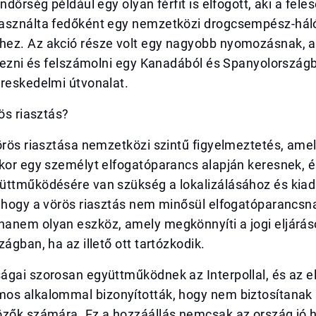
ndőrség például egy olyan férfit is elfogott, aki a fele
asználta fedőként egy nemzetközi drogcsempész-hál
ez. Az akció része volt egy nagyobb nyomozásnak, 
plezni és felszámolni egy Kanadából és Spanyolországb
ereskedelmi útvonalat.
rös riasztás?
örös riasztása nemzetközi szintű figyelmeztetés, ame
ikor egy személyt elfogatóparancs alapján keresnek, 
üttműködésére van szükség a lokalizálásához és kia
, hogy a vörös riasztás nem minősül elfogatóparancsn
anem olyan eszköz, amely megkönnyíti a jogi eljáráso
zágban, ha az illető ott tartózkodik.
ágai szorosan együttműködnek az Interpollal, és az e
os alkalommal bizonyították, hogy nem biztosítana
özők számára. Ez a hozzáállás nemcsak az ország jó h