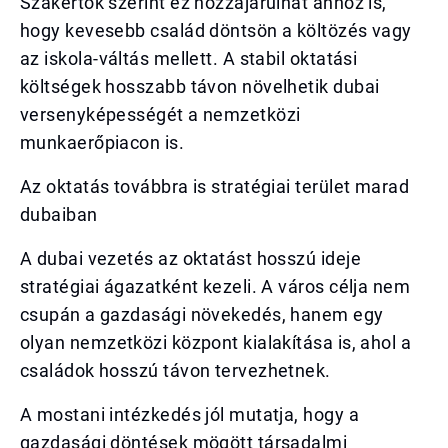
Szakértők szerint ez hozzájárulhat ahhoz is,
hogy kevesebb család döntsön a költözés vagy
az iskola-váltás mellett. A stabil oktatási
költségek hosszabb távon növelhetik dubai
versenyképességét a nemzetközi
munkaerőpiacon is.
Az oktatás továbbra is stratégiai terület marad
dubaiban
A dubai vezetés az oktatást hosszú ideje
stratégiai ágazatként kezeli. A város célja nem
csupán a gazdasági növekedés, hanem egy
olyan nemzetközi központ kialakítása is, ahol a
családok hosszú távon tervezhetnek.
A mostani intézkedés jól mutatja, hogy a
gazdasági döntések mögött társadalmi