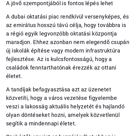
A jövő szempontjából is fontos lépés lehet
A dubai oktatási piac rendkívül versenyképes, és
az emirátus hosszú távú célja, hogy továbbra is
a régió egyik legvonzóbb oktatási központja
maradjon. Ehhez azonban nem elegendő csupán
új iskolák építése vagy modern infrastruktúra
fejlesztése. Az is kulcsfontosságú, hogy a
családok fenntarthatónak érezzék az ottani
életet.
A tandíjak befagyasztása azt az üzenetet
közvetíti, hogy a város vezetése figyelembe
veszi a lakosság aktuális helyzetét és hajlandó
olyan döntéseket hozni, amelyek közvetlenül
segítik a mindennapi életet.