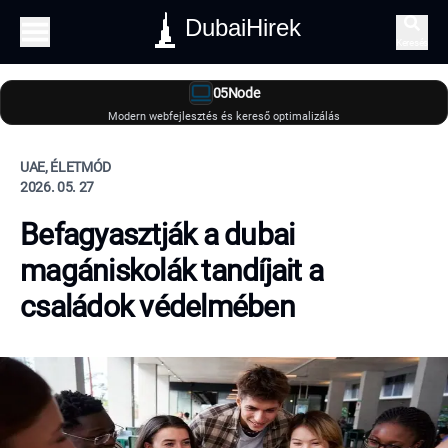
DubaiHirek
Keresés
05Node
Modern webfejlesztés és kereső optimalizálás
UAE, ÉLETMÓD
2026. 05. 27
Befagyasztják a dubai
magániskolák tandíjait a
családok védelmében