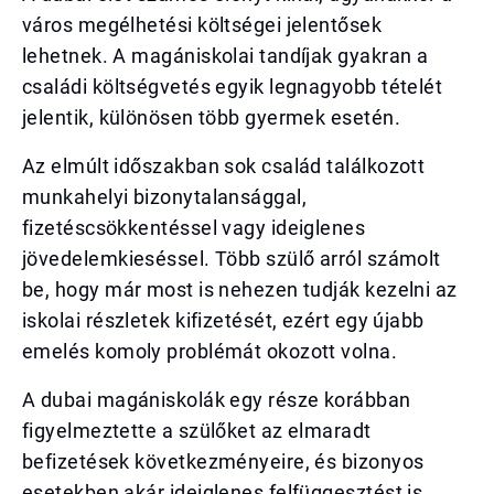
város megélhetési költségei jelentősek
lehetnek. A magániskolai tandíjak gyakran a
családi költségvetés egyik legnagyobb tételét
jelentik, különösen több gyermek esetén.
Az elmúlt időszakban sok család találkozott
munkahelyi bizonytalansággal,
fizetéscsökkentéssel vagy ideiglenes
jövedelemkieséssel. Több szülő arról számolt
be, hogy már most is nehezen tudják kezelni az
iskolai részletek kifizetését, ezért egy újabb
emelés komoly problémát okozott volna.
A dubai magániskolák egy része korábban
figyelmeztette a szülőket az elmaradt
befizetések következményeire, és bizonyos
esetekben akár ideiglenes felfüggesztést is