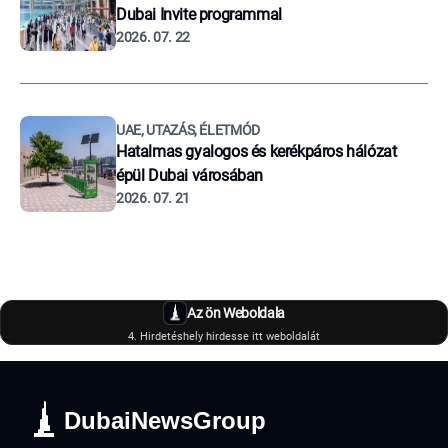
Dubai Invite programmal
2026. 07. 22
UAE, UTAZÁS, ÉLETMÓD
Hatalmas gyalogos és kerékpáros hálózat
épül Dubai városában
2026. 07. 21
Az ön Weboldala
4. Hirdetéshely hirdesse itt weboldalát
DubaiNewsGroup