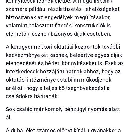
könnyítések lépnek életbe. A magániskolák
számára például részletfizetési lehetőségeket
biztosítanak az engedélyek megújításakor,
valamint halasztott fizetési konstrukciók is
elérhetők lesznek bizonyos díjak esetében.
A koragyermekkori oktatási központok további
kedvezményeket kapnak, beleértve egyes díjak
elengedését és bérleti könnyítéseket is. Ezek az
intézkedések hozzájárulhatnak ahhoz, hogy az
oktatási intézmények stabilan működjenek
anélkül, hogy a teljes költségnövekedést a
családokra hárítanák.
Sok család már komoly pénzügyi nyomás alatt
áll
A dubai élet számos előnyt kínál, ugyanakkor a