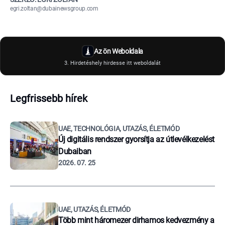
egri.zoltan@dubainewsgroup.com
Az ön Weboldala
3. Hirdetéshely hirdesse itt weboldalát
Legfrissebb hírek
UAE, TECHNOLÓGIA, UTAZÁS, ÉLETMÓD
Új digitális rendszer gyorsítja az útlevélkezelést
Dubaiban
2026. 07. 25
UAE, UTAZÁS, ÉLETMÓD
Több mint háromezer dirhamos kedvezmény a