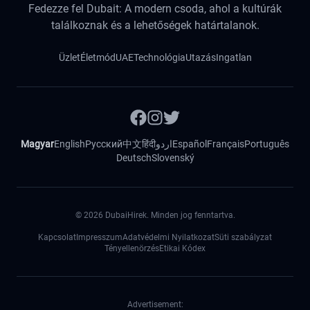
Fedezze fel Dubait: A modern csoda, ahol a kultúrák
találkoznak és a lehetőségek határtalanok.
Üzlet
Életmód
UAE
Technológia
Utazás
Ingatlan
Magyar
English
Русский
中文
हिंदी
اردو
Español
Français
Português
Deutsch
Slovenský
©
2026
DubaiHirek. Minden jog fenntartva.
Kapcsolat
Impresszum
Adatvédelmi Nyilatkozat
Süti szabályzat
Tényellenörzés
Etikai Kódex
Advertisement: