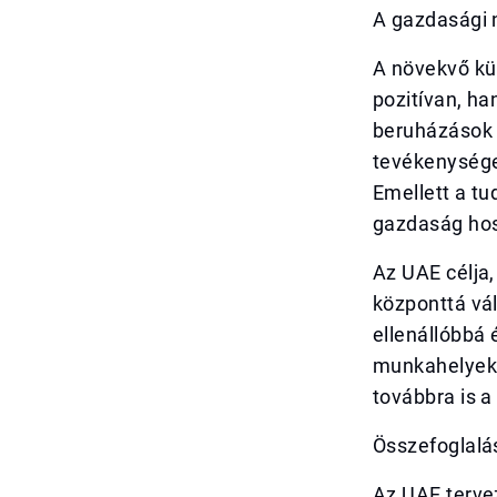
A gazdasági 
A növekvő kü
pozitívan, ha
beruházások ö
tevékenysége
Emellett a tu
gazdaság hos
Az UAE célja,
központtá vá
ellenállóbbá 
munkahelyek 
továbbra is 
Összefoglalá
Az UAE terve