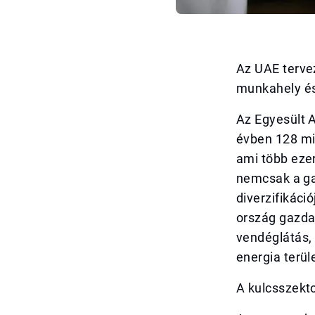
Az UAE terve
munkahely és
Az Egyesült 
évben 128 mil
ami több ezer
nemcsak a ga
diverzifikáci
ország gazdas
vendéglátás,
energia terül
A kulcsszekt