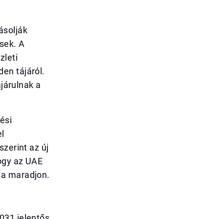
ásolják
sek. A
zleti
en tájáról.
ájárulnak a
ési
el
zerint az új
ogy az UAE
ga maradjon.
031 jelentős