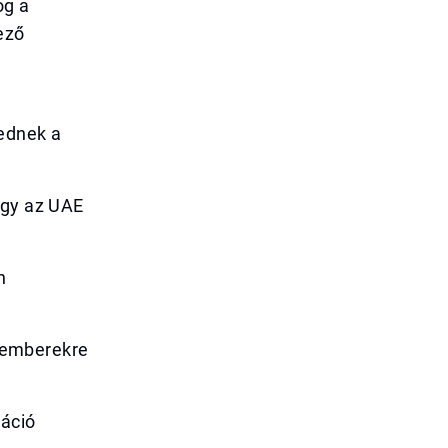
og a
ező
kednek a
ogy az UAE
h
akemberekre
váció