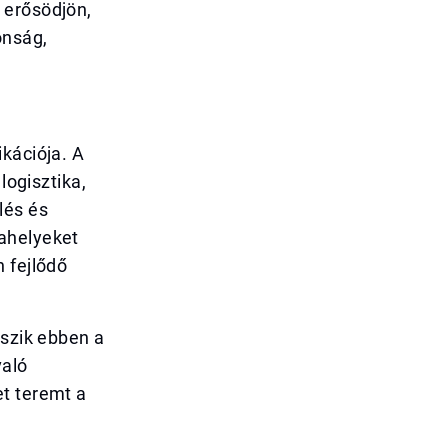
 erősödjön,
onság,
kációja. A
logisztika,
lés és
kahelyeket
 fejlődő
tszik ebben a
való
et teremt a