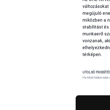
változásokat 
megújuló ene
miközben a n
stabilitást 
munkaerő szá
vonzanak, ak
elhelyezkedni
térképen.
UTOLSÓ FRISSÍTÉ
Ha hibát találsz ezen 