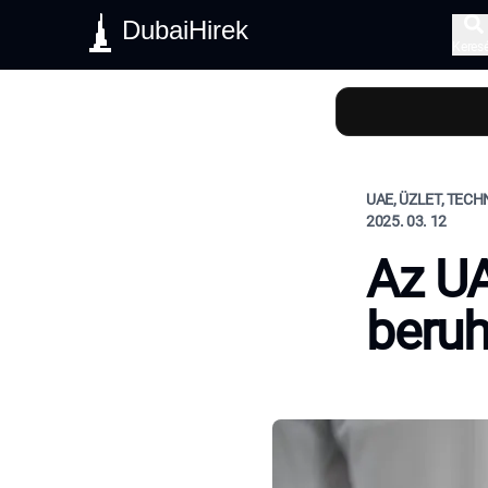
DubaiHirek
Keres
UAE, ÜZLET, TEC
2025. 03. 12
Az UA
beru