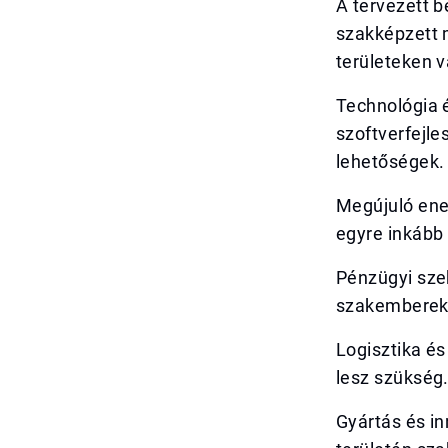
A tervezett 
szakképzett m
területeken 
Technológia é
szoftverfejl
lehetőségek.
Megújuló ener
egyre inkább 
Pénzügyi szek
szakemberek 
Logisztika és
lesz szükség
Gyártás és in