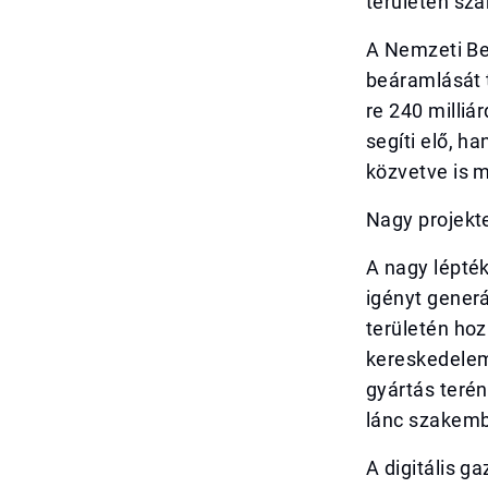
területén sz
A Nemzeti Ber
beáramlását t
re 240 milliá
segíti elő, h
közvetve is 
Nagy projekte
A nagy lépték
igényt gener
területén ho
kereskedelem,
gyártás teré
lánc szakembe
A digitális g