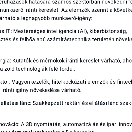
beruházások hatására számos szektorban növekedni f
unkaerő iránti kereslet. Az elemzők szerint a követk
várható a legnagyobb munkaerő-igény:
s IT: Mesterséges intelligencia (AI), kiberbiztonság,
esztés és felhőalapú számítástechnika területén növe
gia: Kutatók és mérnökök iránti kereslet várható, ah
a zöld technológiák felé fordul.
tor: Vagyonkezelők, hitelkockázati elemzők és fintec
iránti igény növekedése várható.
 ellátási lánc: Szakképzett raktári és ellátási lánc sz
.
nováció: A 3D nyomtatás, automatizálás és ipari inno