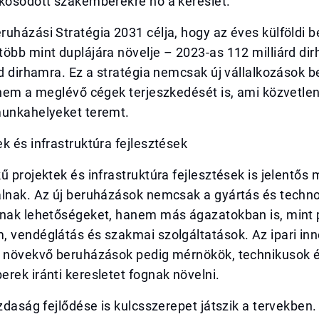
akosodott szakemberekre nő a kereslet.
uházási Stratégia 2031 célja, hogy az éves külföldi 
öbb mint duplájára növelje – 2023-as 112 milliárd di
rd dirhamra. Ez a stratégia nemcsak új vállalkozások 
anem a meglévő cégek terjeszkedését is, ami közvetlen
munkahelyeket teremt.
k és infrastruktúra fejlesztések
ű projektek és infrastruktúra fejlesztések is jelentős
álnak. Az új beruházások nemcsak a gyártás és techno
znak lehetőségeket, hanem más ágazatokban is, mint 
 vendéglátás és szakmai szolgáltatások. Az ipari inn
n növekvő beruházások pedig mérnökök, technikusok és
rek iránti keresletet fognak növelni.
azdaság fejlődése is kulcsszerepet játszik a tervekben. 