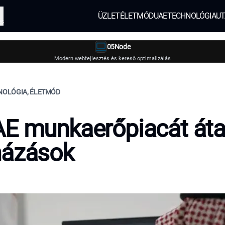
ÜZLET
ÉLETMÓD
UAE
TECHNOLÓGIA
UT
és
05Node
Modern webfejlesztés és kereső optimalizálás
HNOLÓGIA, ÉLETMÓD
E munkaerőpiacát áta
házások