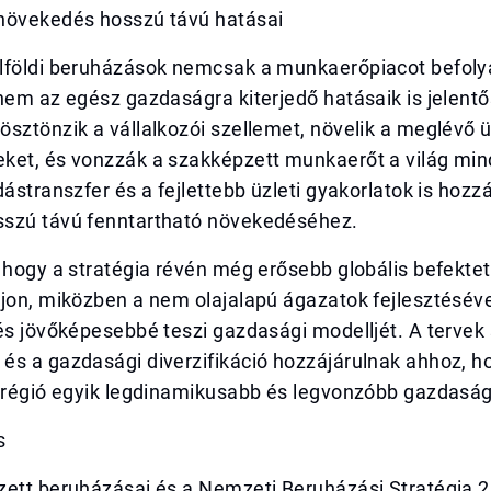
növekedés hosszú távú hatásai
lföldi beruházások nemcsak a munkaerőpiacot befoly
nem az egész gazdaságra kiterjedő hatásaik is jelentő
sztönzik a vállalkozói szellemet, növelik a meglévő ü
ket, és vonzzák a szakképzett munkaerőt a világ mind
dástranszfer és a fejlettebb üzleti gyakorlatok is hozz
szú távú fenntartható növekedéséhez.
 hogy a stratégia révén még erősebb globális befektet
ljon, miközben a nem olajalapú ágazatok fejlesztésév
és jövőképesebbé teszi gazdasági modelljét. A tervek s
és a gazdasági diverzifikáció hozzájárulnak ahhoz, h
a régió egyik legdinamikusabb és legvonzóbb gazdasá
s
zett beruházásai és a Nemzeti Beruházási Stratégia 2