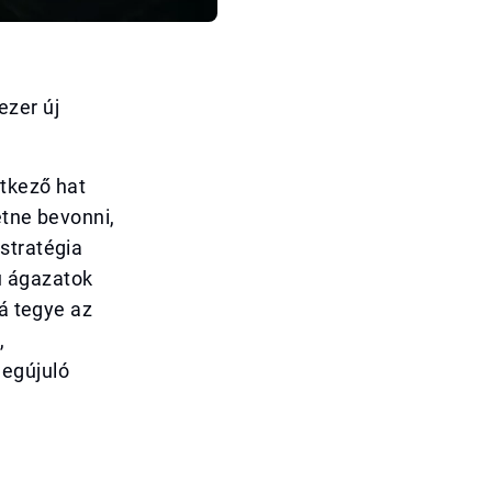
ezer új
etkező hat
etne bevonni,
stratégia
ú ágazatok
bá tegye az
,
megújuló