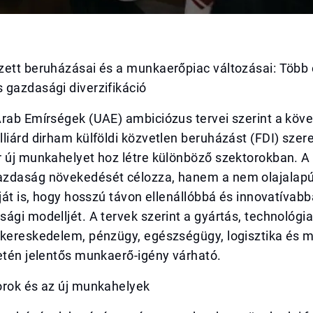
zett beruházásai és a munkaerőpiac változásai: Több 
 gazdasági diverzifikáció
Arab Emírségek (UAE) ambiciózus tervei szerint a köv
liárd dirham külföldi közvetlen beruházást (FDI) szer
 új munkahelyet hoz létre különböző szektorokban. A 
zdaság növekedését célozza, hanem a nem olajalap
óját is, hogy hosszú távon ellenállóbbá és innovatívab
ági modelljét. A tervek szerint a gyártás, technológia
 kereskedelem, pénzügy, egészségügy, logisztika és 
etén jelentős munkaerő-igény várható.
orok és az új munkahelyek