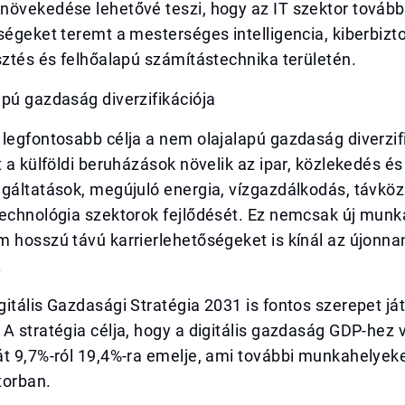
növekedése lehetővé teszi, hogy az IT szektor tovább
ségeket teremt a mesterséges intelligencia, kiberbizt
sztés és felhőalapú számítástechnika területén.
pú gazdaság diverzifikációja
legfontosabb célja a nem olajalapú gazdaság diverzifi
t a külföldi beruházások növelik az ipar, közlekedés és 
gáltatások, megújuló energia, vízgazdálkodás, távköz
technológia szektorok fejlődését. Ez nemcsak új mun
 hosszú távú karrierlehetőségeket is kínál az újonnan
.
itális Gazdasági Stratégia 2031 is fontos szerepet já
A stratégia célja, hogy a digitális gazdaság GDP-hez 
át 9,7%-ról 19,4%-ra emelje, ami további munkahelyek
ktorban.