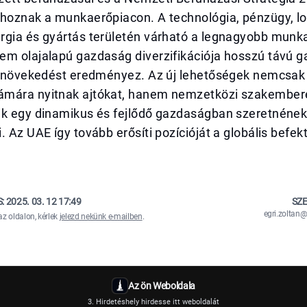
hoznak a munkaerőpiacon. A technológia, pénzügy, log
rgia és gyártás területén várható a legnagyobb munka
em olajalapú gazdaság diverzifikációja hosszú távú 
és növekedést eredményez. Az új lehetőségek nemcsak 
mára nyitnak ajtókat, hanem nemzetközi szakembere
ik egy dinamikus és fejlődő gazdaságban szeretnéne
. Az UAE így tovább erősíti pozícióját a globális befek
S:
2025. 03. 12 17:49
SZE
egri.zolta
az oldalon, kérlek
jelezd nekünk e-mailben
.
Az ön Weboldala
3. Hirdetéshely hirdesse itt weboldalát