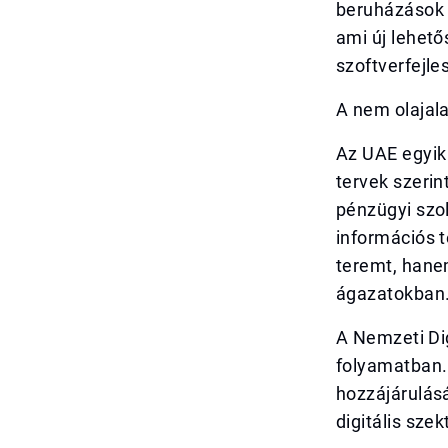
beruházások 
ami új lehető
szoftverfejle
A nem olajala
Az UAE egyik 
tervek szerin
pénzügyi szol
információs 
teremt, hanem
ágazatokban
A Nemzeti Dig
folyamatban. 
hozzájárulás
digitális sze