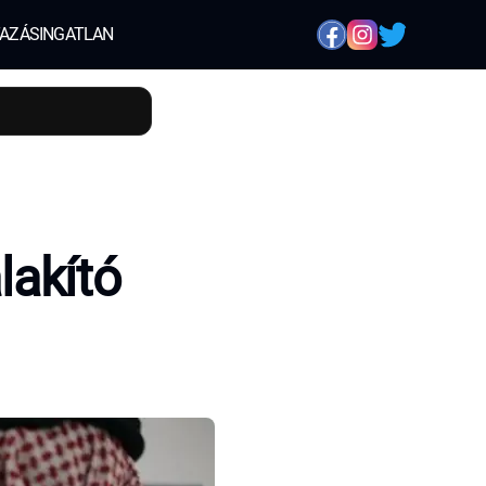
AZÁS
INGATLAN
lakító