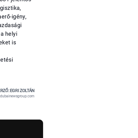
isztika,
erő-igény,
gazdasági
a helyi
ket is
k
tetési
RZŐ: EGRI ZOLTÁN
n@dubainewsgroup.com