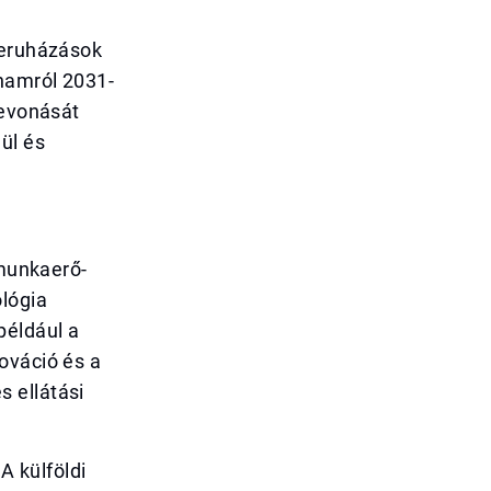
beruházások
rhamról 2031-
bevonását
ül és
 munkaerő-
lógia
például a
ováció és a
 ellátási
A külföldi