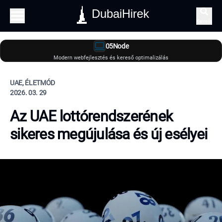
DubaiHirek
Keresés
05Node
Modern webfejlesztés és kereső optimalizálás
UAE, ÉLETMÓD
2026. 03. 29
Az UAE lottórendszerének
sikeres megújulása és új esélyei