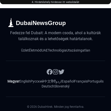
4. Hirdetéshely hirdesse itt weboldalát
DubaiNewsGroup
Fedezze fel Dubait: A modern csoda, ahol a kultúrák
találkoznak és a lehetőségek határtalanok.
Üzlet
Életmód
UAE
Technológia
Utazás
Ingatlan
Magyar
English
Русский
中文
हिंदी
اردو
Español
Français
Português
Deutsch
Slovenský
©
2026
DubaiHirek. Minden jog fenntartva.