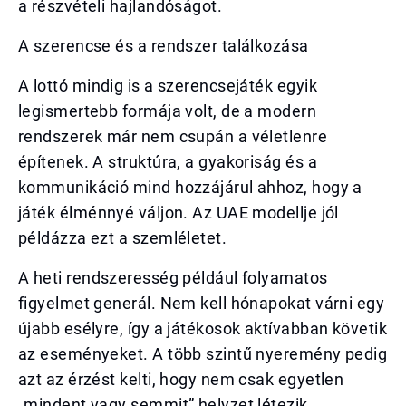
a részvételi hajlandóságot.
A szerencse és a rendszer találkozása
A lottó mindig is a szerencsejáték egyik
legismertebb formája volt, de a modern
rendszerek már nem csupán a véletlenre
építenek. A struktúra, a gyakoriság és a
kommunikáció mind hozzájárul ahhoz, hogy a
játék élménnyé váljon. Az UAE modellje jól
példázza ezt a szemléletet.
A heti rendszeresség például folyamatos
figyelmet generál. Nem kell hónapokat várni egy
újabb esélyre, így a játékosok aktívabban követik
az eseményeket. A több szintű nyeremény pedig
azt az érzést kelti, hogy nem csak egyetlen
„mindent vagy semmit” helyzet létezik.