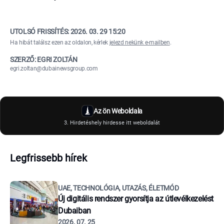
UTOLSÓ FRISSÍTÉS:
2026. 03. 29 15:20
Ha hibát találsz ezen az oldalon, kérlek
jelezd nekünk e-mailben
.
SZERZŐ: EGRI ZOLTÁN
egri.zoltan@dubainewsgroup.com
Az ön Weboldala
3. Hirdetéshely hirdesse itt weboldalát
Legfrissebb hírek
UAE, TECHNOLÓGIA, UTAZÁS, ÉLETMÓD
Új digitális rendszer gyorsítja az útlevélkezelést
Dubaiban
2026. 07. 25