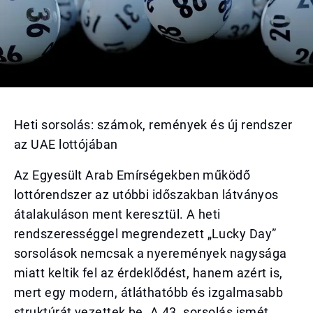
Heti sorsolás: számok, remények és új rendszer
az UAE lottójában
Az Egyesült Arab Emírségekben működő
lottórendszer az utóbbi időszakban látványos
átalakuláson ment keresztül. A heti
rendszerességgel megrendezett „Lucky Day”
sorsolások nemcsak a nyeremények nagysága
miatt keltik fel az érdeklődést, hanem azért is,
mert egy modern, átláthatóbb és izgalmasabb
struktúrát vezettek be. A 43. sorsolás ismét