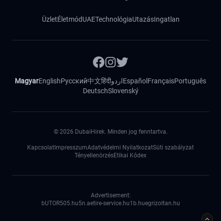
Üzlet
Életmód
UAE
Technológia
Utazás
Ingatlan
Magyar
English
Русский
中文
हिंदी
اردو
Español
Français
Português
Deutsch
Slovenský
©
2026
DubaiHirek. Minden jog fenntartva.
Kapcsolat
Impresszum
Adatvédelmi Nyilatkozat
Süti szabályzat
Tényellenörzés
Etikai Kódex
Advertisement:
bUTOR5
05.hu
5n.ae
tire-service.hu
1b.hu
egrizoltan.hu