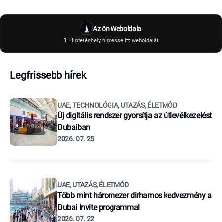
Az ön Weboldala
3. Hirdetéshely hirdesse itt weboldalát
Legfrissebb hírek
UAE, TECHNOLÓGIA, UTAZÁS, ÉLETMÓD
Új digitális rendszer gyorsítja az útlevélkezelést
Dubaiban
2026. 07. 25
UAE, UTAZÁS, ÉLETMÓD
Több mint háromezer dirhamos kedvezmény a
Dubai Invite programmal
2026. 07. 22