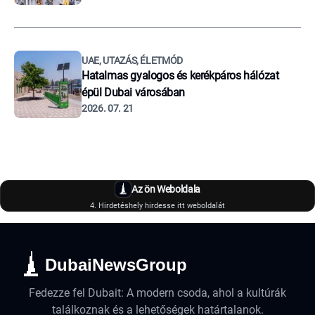
UAE, UTAZÁS, ÉLETMÓD
Hatalmas gyalogos és kerékpáros hálózat
épül Dubai városában
2026. 07. 21
Az ön Weboldala
4. Hirdetéshely hirdesse itt weboldalát
DubaiNewsGroup
Fedezze fel Dubait: A modern csoda, ahol a kultúrák
találkoznak és a lehetőségek határtalanok.