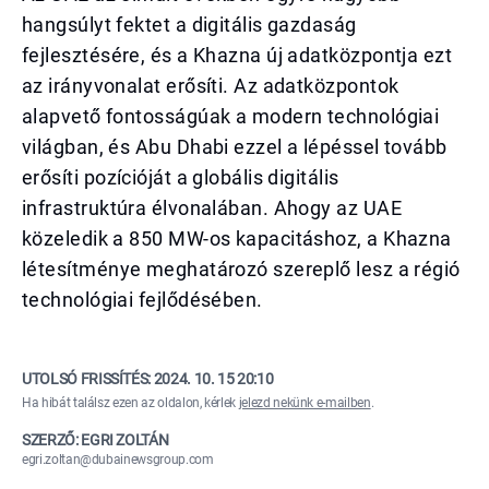
hangsúlyt fektet a digitális gazdaság
fejlesztésére, és a Khazna új adatközpontja ezt
az irányvonalat erősíti. Az adatközpontok
alapvető fontosságúak a modern technológiai
világban, és Abu Dhabi ezzel a lépéssel tovább
erősíti pozícióját a globális digitális
infrastruktúra élvonalában. Ahogy az UAE
közeledik a 850 MW-os kapacitáshoz, a Khazna
létesítménye meghatározó szereplő lesz a régió
technológiai fejlődésében.
UTOLSÓ FRISSÍTÉS:
2024. 10. 15 20:10
Ha hibát találsz ezen az oldalon, kérlek
jelezd nekünk e-mailben
.
SZERZŐ: EGRI ZOLTÁN
egri.zoltan@dubainewsgroup.com