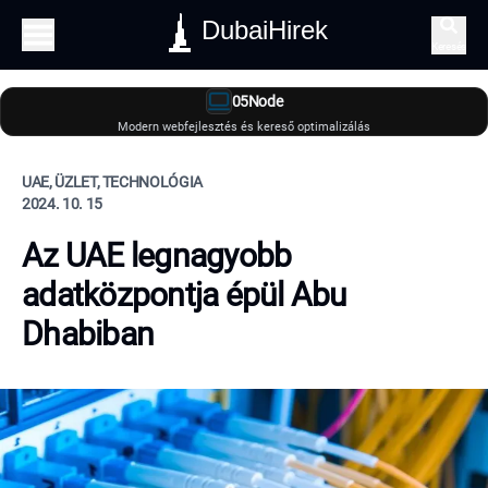
DubaiHirek
Keresés
05Node
Modern webfejlesztés és kereső optimalizálás
UAE, ÜZLET, TECHNOLÓGIA
2024. 10. 15
Az UAE legnagyobb
adatközpontja épül Abu
Dhabiban