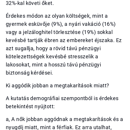
32%-kal követi őket.
Érdekes módon az olyan költségek, mint a
gyermek esküvője (9%), a nyári vakáció (16%)
vagy a jelzáloghitel törlesztése (19%) sokkal
kevésbé tartják ébren az embereket éjszaka. Ez
azt sugallja, hogy a rövid távú pénzügyi
kötelezettségek kevésbé stresszelik a
lakosokat, mint a hosszú távú pénzügyi
biztonság kérdései.
Ki aggódik jobban a megtakarítások miatt?
A kutatás demográfiai szempontból is érdekes
betekintést nyújtott:
a, A nők jobban aggódnak a megtakarítások és a
nyugdíj miatt, mint a férfiak. Ez arra utalhat,