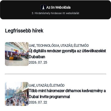
Az ön Weboldala
3. Hirdetéshely hirdesse itt weboldalát
Legfrissebb hírek
UAE, TECHNOLÓGIA, UTAZÁS, ÉLETMÓD
Új digitális rendszer gyorsítja az útlevélkezelést
Dubaiban
2026. 07. 25
UAE, UTAZÁS, ÉLETMÓD
Több mint háromezer dirhamos kedvezmény a
Dubai Invite programmal
2026. 07. 22