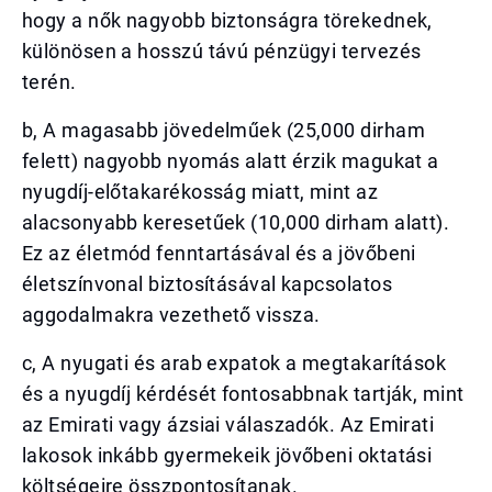
hogy a nők nagyobb biztonságra törekednek,
különösen a hosszú távú pénzügyi tervezés
terén.
b, A magasabb jövedelműek (25,000 dirham
felett) nagyobb nyomás alatt érzik magukat a
nyugdíj-előtakarékosság miatt, mint az
alacsonyabb keresetűek (10,000 dirham alatt).
Ez az életmód fenntartásával és a jövőbeni
életszínvonal biztosításával kapcsolatos
aggodalmakra vezethető vissza.
c, A nyugati és arab expatok a megtakarítások
és a nyugdíj kérdését fontosabbnak tartják, mint
az Emirati vagy ázsiai válaszadók. Az Emirati
lakosok inkább gyermekeik jövőbeni oktatási
költségeire összpontosítanak.