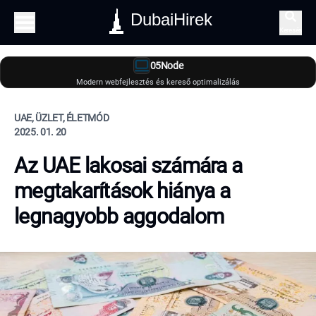
DubaiHirek
Keresés
05Node
Modern webfejlesztés és kereső optimalizálás
UAE, ÜZLET, ÉLETMÓD
2025. 01. 20
Az UAE lakosai számára a
megtakarítások hiánya a
legnagyobb aggodalom