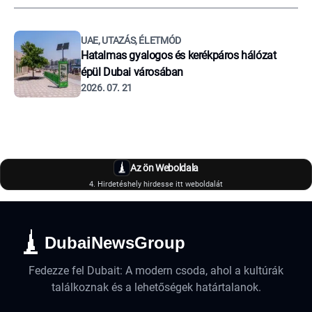
UAE, UTAZÁS, ÉLETMÓD
Hatalmas gyalogos és kerékpáros hálózat
épül Dubai városában
2026. 07. 21
Az ön Weboldala
4. Hirdetéshely hirdesse itt weboldalát
DubaiNewsGroup
Fedezze fel Dubait: A modern csoda, ahol a kultúrák
találkoznak és a lehetőségek határtalanok.