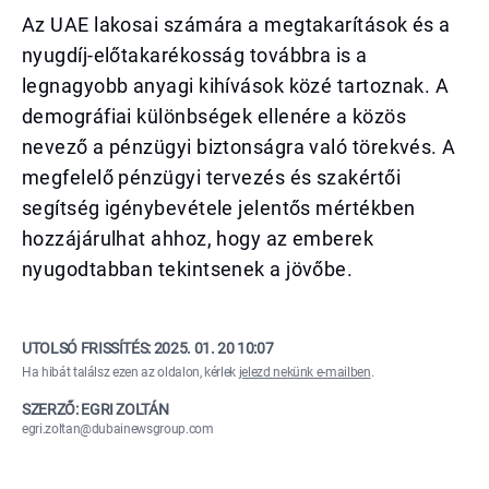
Az UAE lakosai számára a megtakarítások és a
nyugdíj-előtakarékosság továbbra is a
legnagyobb anyagi kihívások közé tartoznak. A
demográfiai különbségek ellenére a közös
nevező a pénzügyi biztonságra való törekvés. A
megfelelő pénzügyi tervezés és szakértői
segítség igénybevétele jelentős mértékben
hozzájárulhat ahhoz, hogy az emberek
nyugodtabban tekintsenek a jövőbe.
UTOLSÓ FRISSÍTÉS:
2025. 01. 20 10:07
Ha hibát találsz ezen az oldalon, kérlek
jelezd nekünk e-mailben
.
SZERZŐ: EGRI ZOLTÁN
egri.zoltan@dubainewsgroup.com