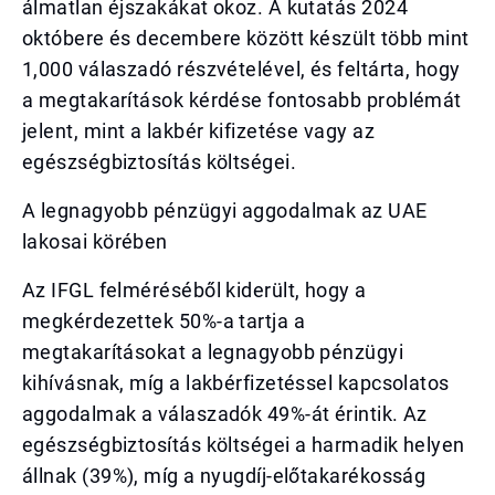
álmatlan éjszakákat okoz. A kutatás 2024
októbere és decembere között készült több mint
1,000 válaszadó részvételével, és feltárta, hogy
a megtakarítások kérdése fontosabb problémát
jelent, mint a lakbér kifizetése vagy az
egészségbiztosítás költségei.
A legnagyobb pénzügyi aggodalmak az UAE
lakosai körében
Az IFGL felméréséből kiderült, hogy a
megkérdezettek 50%-a tartja a
megtakarításokat a legnagyobb pénzügyi
kihívásnak, míg a lakbérfizetéssel kapcsolatos
aggodalmak a válaszadók 49%-át érintik. Az
egészségbiztosítás költségei a harmadik helyen
állnak (39%), míg a nyugdíj-előtakarékosság