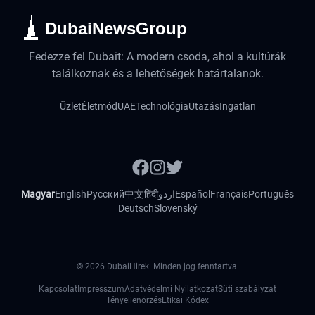
DubaiNewsGroup
Fedezze fel Dubait: A modern csoda, ahol a kultúrák
találkoznak és a lehetőségek határtalanok.
Üzlet
Életmód
UAE
Technológia
Utazás
Ingatlan
Magyar
English
Русский
中文
हिंदी
اردو
Español
Français
Português
Deutsch
Slovenský
©
2026
DubaiHirek. Minden jog fenntartva.
Kapcsolat
Impresszum
Adatvédelmi Nyilatkozat
Süti szabályzat
Tényellenörzés
Etikai Kódex