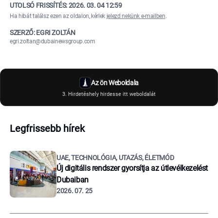
UTOLSÓ FRISSÍTÉS:
2026. 03. 04 12:59
Ha hibát találsz ezen az oldalon, kérlek
jelezd nekünk e-mailben
.
SZERZŐ: EGRI ZOLTÁN
egri.zoltan@dubainewsgroup.com
Az ön Weboldala
3. Hirdetéshely hirdesse itt weboldalát
Legfrissebb hírek
UAE, TECHNOLÓGIA, UTAZÁS, ÉLETMÓD
Új digitális rendszer gyorsítja az útlevélkezelést
Dubaiban
2026. 07. 25