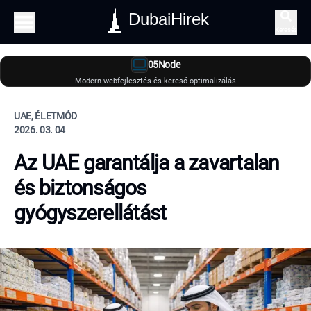
DubaiHirek
Keresés
05Node
Modern webfejlesztés és kereső optimalizálás
UAE, ÉLETMÓD
2026. 03. 04
Az UAE garantálja a zavartalan
és biztonságos
gyógyszerellátást