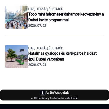
UAE, UTAZÁS, ÉLETMÓD
Több mint háromezer dirhamos kedvezmény a
Dubai Invite programmal
2026. 07. 22
UAE, UTAZÁS, ÉLETMÓD
Hatalmas gyalogos és kerékpáros hálózat
épül Dubai városában
2026. 07. 21
Az ön Weboldala
4. Hirdetéshely hirdesse itt weboldalát