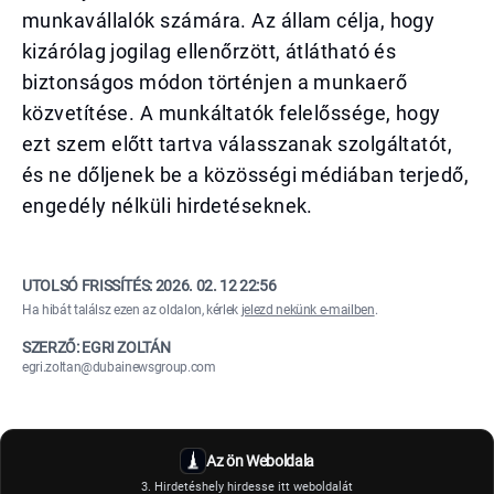
munkavállalók számára. Az állam célja, hogy
kizárólag jogilag ellenőrzött, átlátható és
biztonságos módon történjen a munkaerő
közvetítése. A munkáltatók felelőssége, hogy
ezt szem előtt tartva válasszanak szolgáltatót,
és ne dőljenek be a közösségi médiában terjedő,
engedély nélküli hirdetéseknek.
UTOLSÓ FRISSÍTÉS:
2026. 02. 12 22:56
Ha hibát találsz ezen az oldalon, kérlek
jelezd nekünk e-mailben
.
SZERZŐ: EGRI ZOLTÁN
egri.zoltan@dubainewsgroup.com
Az ön Weboldala
3. Hirdetéshely hirdesse itt weboldalát