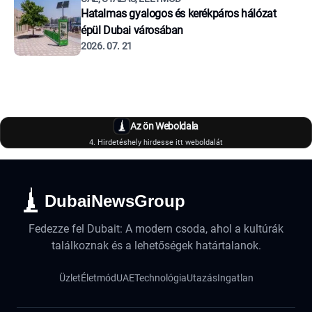
Hatalmas gyalogos és kerékpáros hálózat
épül Dubai városában
2026. 07. 21
Az ön Weboldala
4. Hirdetéshely hirdesse itt weboldalát
DubaiNewsGroup
Fedezze fel Dubait: A modern csoda, ahol a kultúrák
találkoznak és a lehetőségek határtalanok.
Üzlet
Életmód
UAE
Technológia
Utazás
Ingatlan