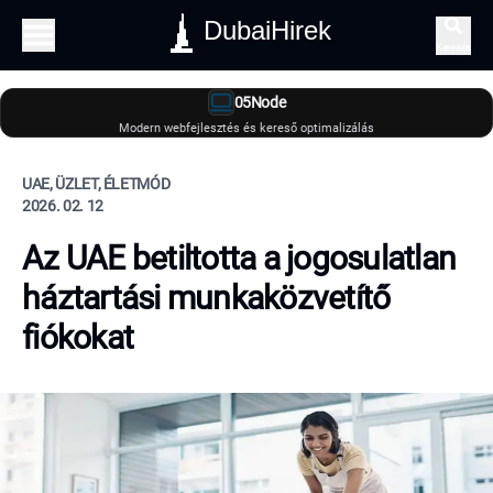
DubaiHirek
Keresés
05Node
Modern webfejlesztés és kereső optimalizálás
UAE, ÜZLET, ÉLETMÓD
2026. 02. 12
Az UAE betiltotta a jogosulatlan
háztartási munkaközvetítő
fiókokat