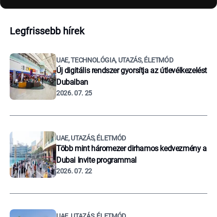
Legfrissebb hírek
UAE, TECHNOLÓGIA, UTAZÁS, ÉLETMÓD
Új digitális rendszer gyorsítja az útlevélkezelést
Dubaiban
2026. 07. 25
UAE, UTAZÁS, ÉLETMÓD
Több mint háromezer dirhamos kedvezmény a
Dubai Invite programmal
2026. 07. 22
UAE, UTAZÁS, ÉLETMÓD