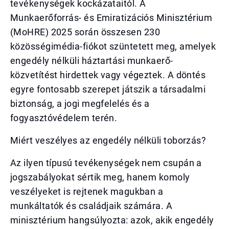
tevékenységek kockázataitól. A
Munkaerőforrás- és Emiratizációs Minisztérium
(MoHRE) 2025 során összesen 230
közösségimédia-fiókot szüntetett meg, amelyek
engedély nélküli háztartási munkaerő-
közvetítést hirdettek vagy végeztek. A döntés
egyre fontosabb szerepet játszik a társadalmi
biztonság, a jogi megfelelés és a
fogyasztóvédelem terén.
Miért veszélyes az engedély nélküli toborzás?
Az ilyen típusú tevékenységek nem csupán a
jogszabályokat sértik meg, hanem komoly
veszélyeket is rejtenek magukban a
munkáltatók és családjaik számára. A
minisztérium hangsúlyozta: azok, akik engedély