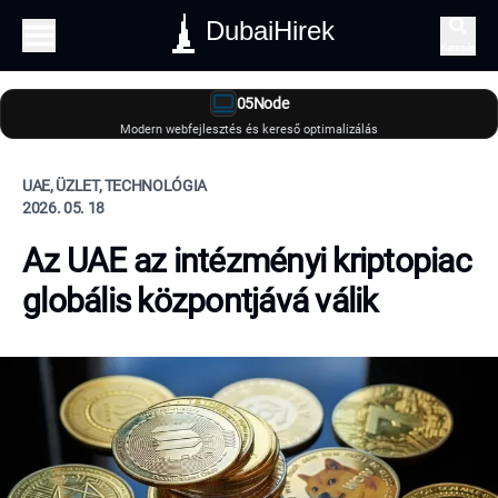
DubaiHirek
Keresés
05Node
Modern webfejlesztés és kereső optimalizálás
UAE, ÜZLET, TECHNOLÓGIA
2026. 05. 18
Az UAE az intézményi kriptopiac
globális központjává válik