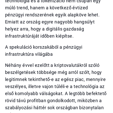
technológia és a tokenizáció nem csupán egy
múló trend, hanem a következő évtized
pénzügyi rendszerének egyik alapköve lehet.
Emiatt az ország egyre nagyobb hangsúlyt
helyez arra, hogy a digitális gazdaság
infrastruktúráját időben kiépítse.
A spekuláció korszakából a pénzügyi
infrastruktúra világába
Néhány évvel ezelőtt a kriptovalutákról szóló
beszélgetések többsége még arról szólt, hogy
legitimnek tekinthető-e az egész piac, mennyire
veszélyes, illetve vajon túléli-e a technológia az
első komolyabb válságokat. A legtöbb befektető
rövid távú profitban gondolkodott, miközben a
szabályozási háttér sok országban bizonytalan