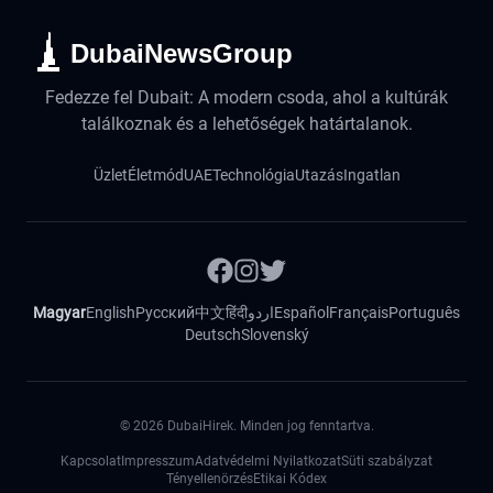
DubaiNewsGroup
Fedezze fel Dubait: A modern csoda, ahol a kultúrák
találkoznak és a lehetőségek határtalanok.
Üzlet
Életmód
UAE
Technológia
Utazás
Ingatlan
Magyar
English
Русский
中文
हिंदी
اردو
Español
Français
Português
Deutsch
Slovenský
©
2026
DubaiHirek. Minden jog fenntartva.
Kapcsolat
Impresszum
Adatvédelmi Nyilatkozat
Süti szabályzat
Tényellenörzés
Etikai Kódex