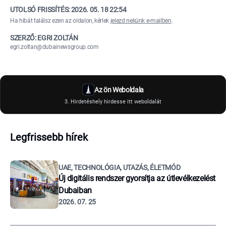
UTOLSÓ FRISSÍTÉS:
2026. 05. 18 22:54
Ha hibát találsz ezen az oldalon, kérlek
jelezd nekünk e-mailben
.
SZERZŐ: EGRI ZOLTÁN
egri.zoltan@dubainewsgroup.com
Az ön Weboldala
3. Hirdetéshely hirdesse itt weboldalát
Legfrissebb hírek
UAE, TECHNOLÓGIA, UTAZÁS, ÉLETMÓD
Új digitális rendszer gyorsítja az útlevélkezelést
Dubaiban
2026. 07. 25