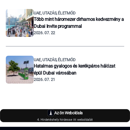
UAE, UTAZÁS, ÉLETMÓD
Több mint háromezer dirhamos kedvezmény a
Dubai Invite programmal
2026. 07. 22
UAE, UTAZÁS, ÉLETMÓD
Hatalmas gyalogos és kerékpáros hálózat
épül Dubai városában
2026. 07. 21
Az ön Weboldala
4. Hirdetéshely hirdesse itt weboldalát