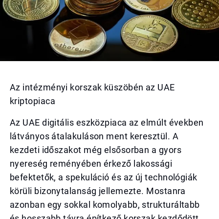
Az intézményi korszak küszöbén az UAE
kriptopiaca
Az UAE digitális eszközpiaca az elmúlt években
látványos átalakuláson ment keresztül. A
kezdeti időszakot még elsősorban a gyors
nyereség reményében érkező lakossági
befektetők, a spekuláció és az új technológiák
körüli bizonytalanság jellemezte. Mostanra
azonban egy sokkal komolyabb, strukturáltabb
és hosszabb távra építkező korszak kezdődött