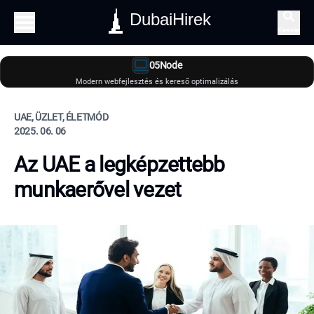
DubaiHirek
Keresés
05Node
Modern webfejlesztés és kereső optimalizálás
UAE, ÜZLET, ÉLETMÓD
2025. 06. 06
Az UAE a legképzettebb
munkaerővel vezet