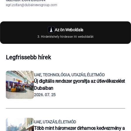
egri.zoltan@dubainewsgroup.com
Az ön Weboldala
3. Hirdetéshely hirdesse itt weboldalát
Legfrissebb hírek
UAE, TECHNOLÓGIA, UTAZÁS, ÉLETMÓD
Új digitális rendszer gyorsítja az útlevélkezelést
Dubaiban
2026. 07. 25
UAE, UTAZÁS, ÉLETMÓD
Több mint háromezer dirhamos kedvezmény a