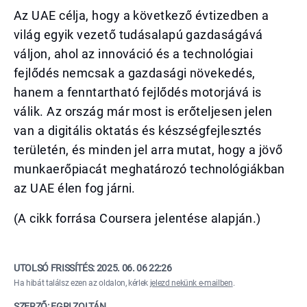
Az UAE célja, hogy a következő évtizedben a
világ egyik vezető tudásalapú gazdaságává
váljon, ahol az innováció és a technológiai
fejlődés nemcsak a gazdasági növekedés,
hanem a fenntartható fejlődés motorjává is
válik. Az ország már most is erőteljesen jelen
van a digitális oktatás és készségfejlesztés
területén, és minden jel arra mutat, hogy a jövő
munkaerőpiacát meghatározó technológiákban
az UAE élen fog járni.
(A cikk forrása Coursera jelentése alapján.)
UTOLSÓ FRISSÍTÉS:
2025. 06. 06 22:26
Ha hibát találsz ezen az oldalon, kérlek
jelezd nekünk e-mailben
.
SZERZŐ: EGRI ZOLTÁN