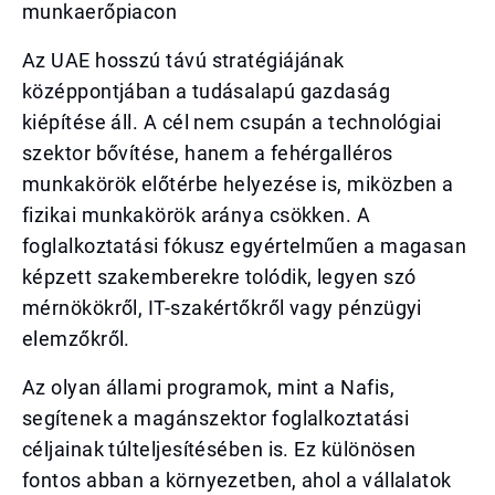
munkaerőpiacon
Az UAE hosszú távú stratégiájának
középpontjában a tudásalapú gazdaság
kiépítése áll. A cél nem csupán a technológiai
szektor bővítése, hanem a fehérgalléros
munkakörök előtérbe helyezése is, miközben a
fizikai munkakörök aránya csökken. A
foglalkoztatási fókusz egyértelműen a magasan
képzett szakemberekre tolódik, legyen szó
mérnökökről, IT-szakértőkről vagy pénzügyi
elemzőkről.
Az olyan állami programok, mint a Nafis,
segítenek a magánszektor foglalkoztatási
céljainak túlteljesítésében is. Ez különösen
fontos abban a környezetben, ahol a vállalatok