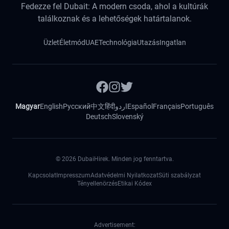
Fedezze fel Dubait: A modern csoda, ahol a kultúrák
találkoznak és a lehetőségek határtalanok.
Üzlet
Életmód
UAE
Technológia
Utazás
Ingatlan
Magyar
English
Русский
中文
हिंदी
اردو
Español
Français
Português
Deutsch
Slovenský
©
2026
DubaiHirek. Minden jog fenntartva.
Kapcsolat
Impresszum
Adatvédelmi Nyilatkozat
Süti szabályzat
Tényellenörzés
Etikai Kódex
Advertisement: