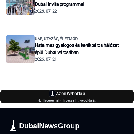
Dubai Invite programmal
2026. 07. 22
UAE, UTAZÁS, ÉLETMÓD
Hatalmas gyalogos és kerékpáros hálózat
épül Dubai városában
2026. 07. 21
Az ön Weboldala
4. Hirdetéshely hirdesse itt weboldalát
DubaiNewsGroup