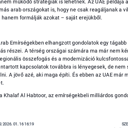
anem működő stratégiák is lehetnek. Az UAE példája a
ás arab országokat is, hogy ne csak reagáljanak a vi
 hanem formálják azokat – saját erejükből.
Arab Emírségekben elhangzott gondolatok egy tágabb
tás részei. A térség országai számára ma már nem ké
regionális összefogás és a modernizáció kulcsfontoss
nntartott kapcsolatok továbbra is lényegesek, de nem
ni. A jövő azé, aki maga építi. És ebben az UAE már 
t.
sa Khalaf Al Habtoor, az emírségekbeli milliárdos gond
S:
2026. 01. 16 16:19
SZE