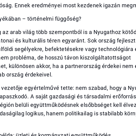
állóság. Ennek eredményei most kezdenek igazán meg
yékában – történelmi függőség?
 az arab világ több szempontból is a Nyugathoz kötőd
tonai és kulturális téren egyaránt. Sok ország fejleszt
lföldi segélyekre, befektetésekre vagy technológiára 
m probléma, de hosszú távon kiszolgáltatottságot
t, különösen akkor, ha a partnerország érdekei nem
rab ország érdekeivel.
i vezetője egyértelművé tette: nem szabad, hogy a Ny
apaszkodó. A saját gazdasági és társadalmi erőforrás
 régión belüli együttműködésnek elsőbbséget kell élvez
ságilag logikus, hanem politikailag is stabilabb kör
példa: üzleti és kormányzati együttműködés