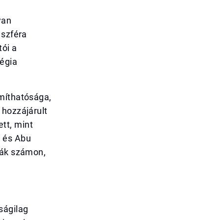
yan
 szféra
tói a
égia
ámíthatósága,
 hozzájárult
tt, mint
 és Abu
ják számon,
ságilag