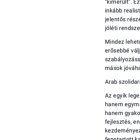
“kimerült”. E
inkább realis
jelentős rész
jóléti rendsz
Mindez lehető
erősebbé válj
szabályozássa
mások jóváha
Arab szolidar
Az egyik leg
hanem egymás
hanem gyakor
fejlesztés, e
kezdeményezé
fenntartott 