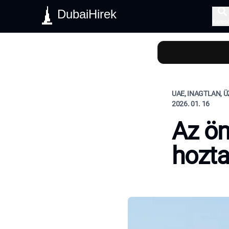
DubaiHirek
Keres
UAE, INAGTLAN, Ü
2026. 01. 16
Az ön
hozta