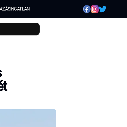
AZÁS
INGATLAN
s
ét