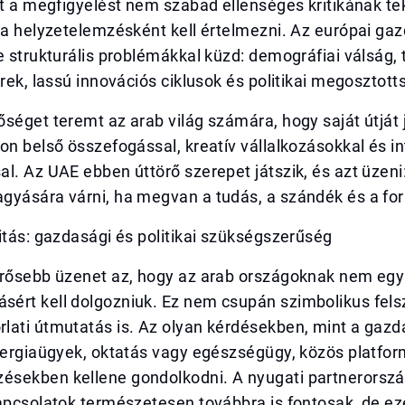
zt a megfigyelést nem szabad ellenséges kritikának tek
ta helyzetelemzésként kell értelmezni. Az európai ga
e strukturális problémákkal küzd: demográfiai válság, t
erek, lassú innovációs ciklusok és politikai megosztott
séget teremt az arab világ számára, hogy saját útját j
on belső összefogással, kreatív vállalkozásokkal és in
l. Az UAE ebben úttörő szerepet játszik, és azt üzeni
gyására várni, ha megvan a tudás, a szándék és a for
itás: gazdasági és politikai szükségszerűség
erősebb üzenet az, hogy az arab országoknak nem egy
ért kell dolgozniuk. Ez nem csupán szimbolikus felsz
lati útmutatás is. Az olyan kérdésekben, mint a gazd
nergiaügyek, oktatás vagy egészségügy, közös platfor
sekben kellene gondolkodni. A nyugati partnerorsz
kapcsolatok természetesen továbbra is fontosak, de e