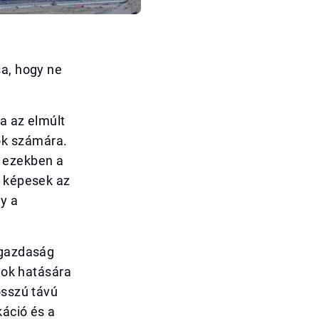
sa, hogy ne
sa az elmúlt
ok számára.
l ezekben a
e képesek az
y a
ggazdaság
ágok hatására
osszú távú
káció és a