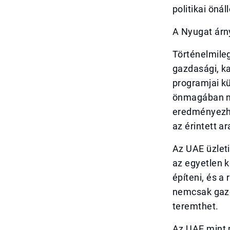
politikai ön
A Nyugat árn
Történelmileg
gazdasági, ka
programjai kü
önmagában ne
eredményezhe
az érintett a
Az UAE üzlet
az egyetlen k
építeni, és a
nemcsak gazda
teremthet.
Az UAE mint 