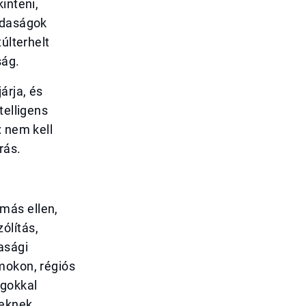
inteni,
zdaságok
últerhelt
ság.
árja, és
telligens
: nem kell
rás.
más ellen,
ólítás,
asági
mokon, régiós
ágokkal
zeknek