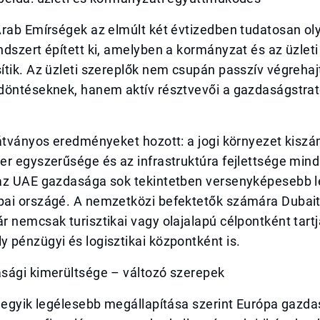
Arab Emírségek az elmúlt két évtizedben tudatosan ol
dszert épített ki, amelyben a kormányzat és az üzleti
tik. Az üzleti szereplők nem csupán passzív végrehaj
döntéseknek, hanem aktív résztvevői a gazdaságstrat
látványos eredményeket hozott: a jogi környezet kisz
r egyszerűsége és az infrastruktúra fejlettsége mind
az UAE gazdasága sok tekintetben versenyképesebb le
ai országé. A nemzetközi befektetők számára Dubait
 nemcsak turisztikai vagy olajalapú célpontként tart
 pénzügyi és logisztikai központként is.
sági kimerültsége – változó szerepek
 egyik legélesebb megállapítása szerint Európa gazda