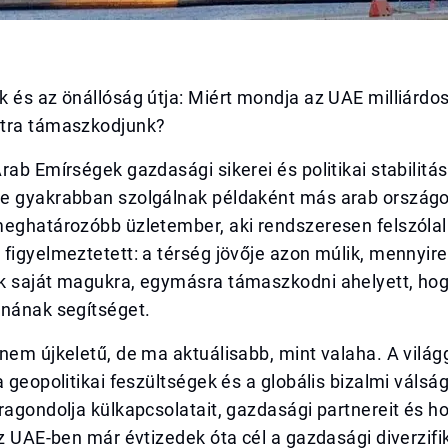
 és az önállóság útja: Miért mondja az UAE milliárdo
tra támaszkodjunk?
rab Emírségek gazdasági sikerei és politikai stabilitá
e gyakrabban szolgálnak példaként más arab ország
meghatározóbb üzletember, aki rendszeresen felszóla
figyelmeztetett: a térség jövője azon múlik, mennyir
k saját magukra, egymásra támaszkodni ahelyett, hog
rnának segítséget.
nem újkeletű, de ma aktuálisabb, mint valaha. A vilá
a geopolitikai feszültségek és a globális bizalmi váls
ragondolja külkapcsolatait, gazdasági partnereit és h
Az UAE-ben már évtizedek óta cél a gazdasági diverzifi