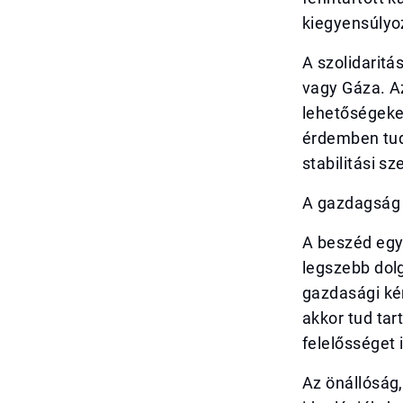
kiegyensúlyo
A szolidaritá
vagy Gáza. A
lehetőségeke
érdemben tud
stabilitási s
A gazdagság f
A beszéd egy
legszebb dolg
gazdasági ké
akkor tud tar
felelősséget 
Az önállóság