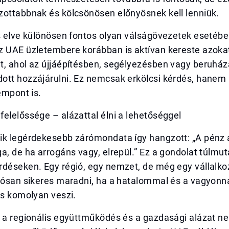
zottabbnak és kölcsönösen előnyösnek kell lenniük.
s elve különösen fontos olyan válságövezetek esetében
z UAE üzletembere korábban is aktívan kereste azoka
t, ahol az újjáépítésben, segélyezésben vagy beruhá
ott hozzájárulni. Ez nemcsak erkölcsi kérdés, hanem
zempont is.
elelőssége – alázattal élni a lehetőséggel
ik legérdekesebb zárómondata így hangzott: „A pénz a
a, de ha arrogáns vagy, elrepül.” Ez a gondolat túlmut
rdéseken. Egy régió, egy nemzet, de még egy vállalko
tósan sikeres maradni, ha a hatalommal és a vagyonna
is komolyan veszi.
, a regionális együttműködés és a gazdasági alázat 