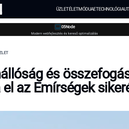
ÜZLET
ÉLETMÓD
UAE
TECHNOLÓGIA
UT
és
05Node
Modern webfejlesztés és kereső optimalizálás
ZLET
állóság és összefogá
 el az Emírségek siker