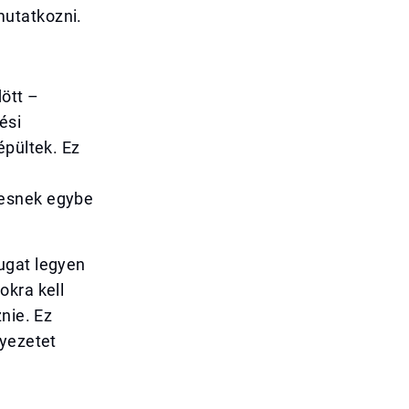
mutatkozni.
ött –
ési
épültek. Ez
 esnek egybe
ugat legyen
okra kell
nie. Ez
nyezetet