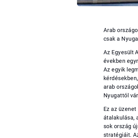
Arab országok
csak a Nyuga
Az Egyesült A
években egyr
Az egyik leg
kérdésekben, 
arab országo
Nyugattól vá
Ez az üzenet 
átalakulása, 
sok ország új
stratégiáit. 