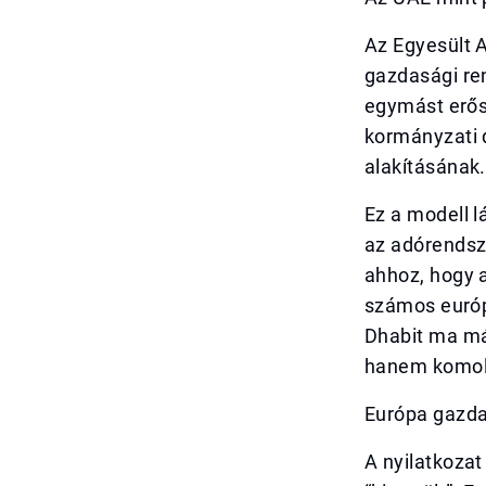
Az Egyesült 
gazdasági ren
egymást erősí
kormányzati 
alakításának.
Ez a modell 
az adórendsze
ahhoz, hogy 
számos európ
Dhabit ma már
hanem komoly
Európa gazda
A nyilatkozat