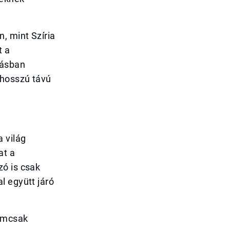
, mint Szíria
t a
zásban
 hosszú távú
 világ
at a
zó is csak
l együtt járó
nemcsak