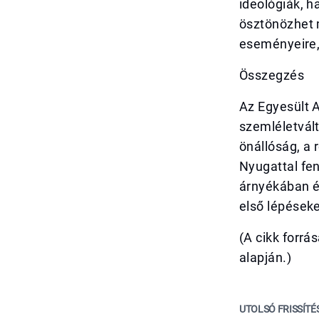
ideológiák, h
ösztönözhet m
eseményeire,
Összegzés
Az Egyesült 
szemléletvál
önállóság, a 
Nyugattal fe
árnyékában él
első lépéseke
(A cikk forrá
alapján.)
UTOLSÓ FRISSÍTÉ