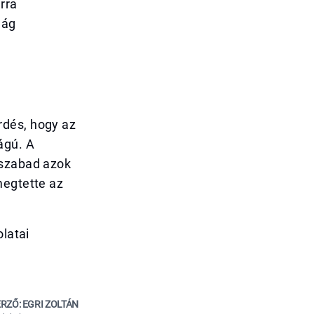
rra
lág
rdés, hogy az
ágú. A
 szabad azok
megtette az
olatai
RZŐ: EGRI ZOLTÁN