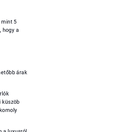
 mint 5
, hogy a
hetőbb árak
rlók
i küszöb
 komoly
 a luxusról