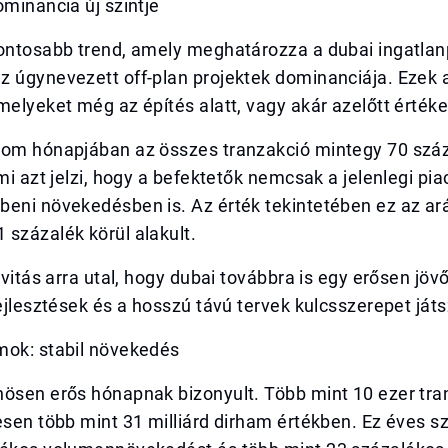
ominancia új szintje
ontosabb trend, amely meghatározza a dubai ingatlanp
z úgynevezett off-plan projektek dominanciája. Ezek 
melyeket még az építés alatt, vagy akár azelőtt értéke
rom hónapjában az összes tranzakció mintegy 70 száz
ami azt jelzi, hogy a befektetők nemcsak a jelenlegi pi
beni növekedésben is. Az érték tekintetében ez az a
százalék körül alakult.
ivitás arra utal, hogy dubai továbbra is egy erősen jövő
fejlesztések és a hosszú távú tervek kulcsszerepet ját
mok: stabil növekedés
nösen erős hónapnak bizonyult. Több mint 10 ezer tra
esen több mint 31 milliárd dirham értékben. Ez éves s