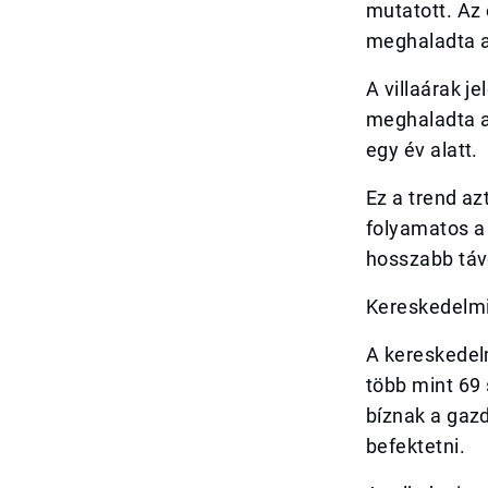
mutatott. Az 
meghaladta a
A villaárak j
meghaladta a 
egy év alatt.
Ez a trend az
folyamatos a
hosszabb táv
Kereskedelmi
A kereskedel
több mint 69 
bíznak a gaz
befektetni.