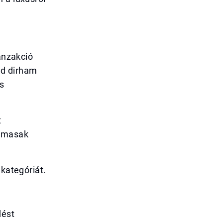
ranzakció
rd dirham
s
t
almasak
 kategóriát.
dést