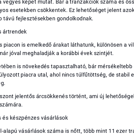
a vegyes képet mutat. Bár a tranzakciók száma és öss
nyos esetekben csökkentek. Ez lehetőséget jelent azo
b távú fejlesztésekben gondolkodnak.
 ártrendek
piacon is emelkedő árakat láthatunk, különösen a vil
már jóval meghaladják a korábbi évek szintjét.
etében is növekedés tapasztalható, bár mérsékeltebb
lyozott piacra utal, ahol nincs túlfűtöttség, de stabil
eg.
iszont jelentős árcsökkenés történt, ami új lehetőség
 számára.
s és készpénzes vásárlások
el-alapú vásárlások száma is nőtt, több mint 11 ezer t