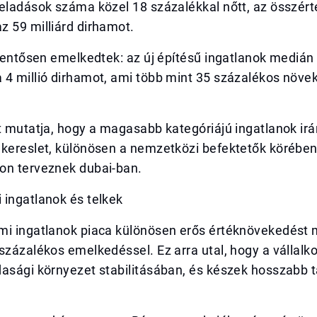
eladások száma közel 18 százalékkal nőtt, az összért
z 59 milliárd dirhamot.
elentősen emelkedtek: az új építésű ingatlanok medián
4 millió dirhamot, ami több mint 35 százalékos növek
t mutatja, hogy a magasabb kategóriájú ingatlanok irán
 kereslet, különösen a nemzetközi befektetők körében
on terveznek dubai-ban.
 ingatlanok és telkek
mi ingatlanok piaca különösen erős értéknövekedést 
százalékos emelkedéssel. Ez arra utal, hogy a vállalk
dasági környezet stabilitásában, és készek hosszabb 