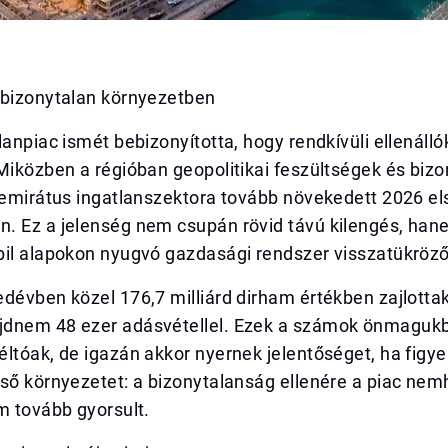
 bizonytalan környezetben
lanpiac ismét bebizonyította, hogy rendkívüli ellenál
Miközben a régióban geopolitikai feszültségek és biz
 emirátus ingatlanszektora tovább növekedett 2026 el
. Ez a jelenség nem csupán rövid távú kilengés, han
bil alapokon nyugvó gazdasági rendszer visszatükröz
dévben közel 176,7 milliárd dirham értékben zajlottak
dnem 48 ezer adásvétellel. Ezek a számok önmagukb
ltóak, de igazán akkor nyernek jelentőséget, ha figy
lső környezetet: a bizonytalanság ellenére a piac ne
m tovább gyorsult.