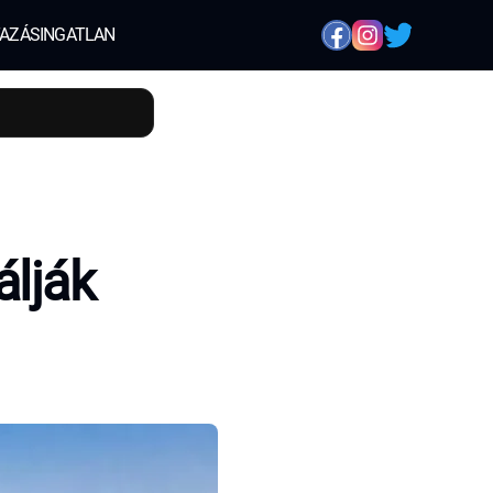
AZÁS
INGATLAN
álják