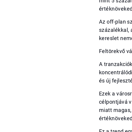
mint 5 száza
értéknövekedé
Az off-plan s
százalékkal, 
kereslet nem
Feltörekvő v
A tranzakció
koncentrálódi
és új fejlesz
Ezek a városr
célpontjává v
miatt magas,
értéknöveked
Ez a trend eg