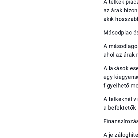
A telkek piac
az árak bizo
akik hosszab
Másodpiac és
A másodlagos 
ahol az árak 
A lakások es
egy kiegyensú
figyelhető m
A telkeknél v
a befektetők
Finanszírozá
A jelzáloghit