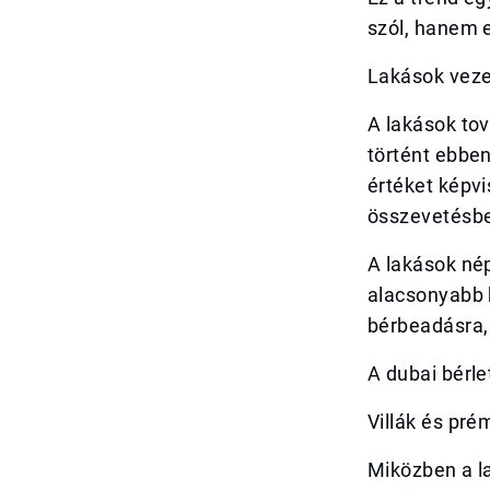
szól, hanem e
Lakások vezet
A lakások tov
történt ebbe
értéket képvi
összevetésb
A lakások né
alacsonyabb 
bérbeadásra, 
A dubai bérle
Villák és pr
Miközben a la