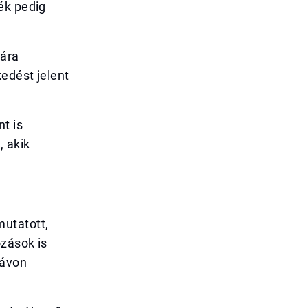
ék pedig
 ára
edést jelent
t is
, akik
mutatott,
ozások is
távon