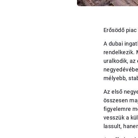
Erősödő piac
A dubai ingat
rendelkezik. 
uralkodik, az
negyedévében
mélyebb, sta
Az első negye
összesen maj
figyelemre mé
vesszük a kü
lassult, hane