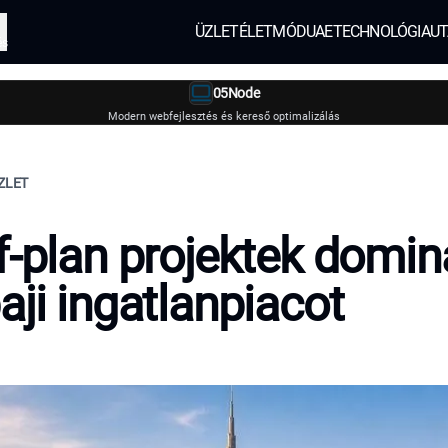
ÜZLET
ÉLETMÓD
UAE
TECHNOLÓGIA
UT
és
05Node
Modern webfejlesztés és kereső optimalizálás
ZLET
f-plan projektek domin
aji ingatlanpiacot