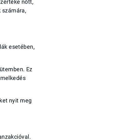
zértéke nőtt,
k számára,
lák esetében,
 ütemben. Ez
 emelkedés
eket nyit meg
ranzakcióval.