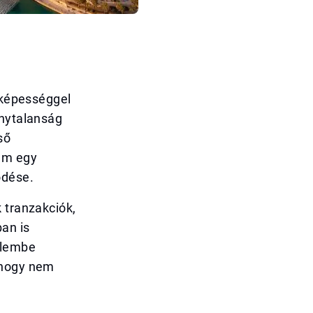
lóképességgel
onytalanság
ső
em egy
ődése.
 tranzakciók,
an is
elembe
mhogy nem