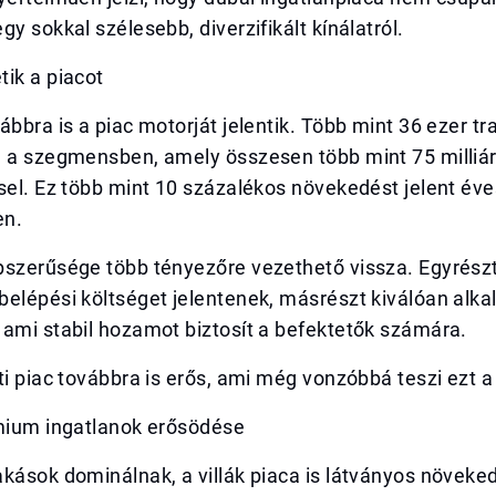
gy sokkal szélesebb, diverzifikált kínálatról.
ik a piacot
ábbra is a piac motorját jelentik. Több mint 36 ezer t
n a szegmensben, amely összesen több mint 75 milliá
sel. Ez több mint 10 százalékos növekedést jelent éve
en.
pszerűsége több tényezőre vezethető vissza. Egyrész
belépési költséget jelentenek, másrészt kiválóan alk
ami stabil hozamot biztosít a befektetők számára.
ti piac továbbra is erős, ami még vonzóbbá teszi ezt a
émium ingatlanok erősödése
kások dominálnak, a villák piaca is látványos növeke