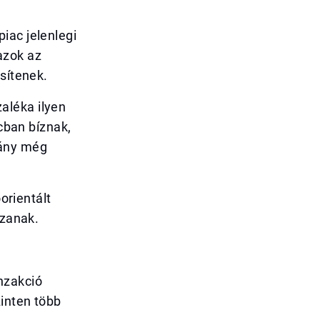
iac jelenlegi
azok az
sítenek.
aléka ilyen
acban bíznak,
rány még
orientált
szanak.
nzakció
zinten több