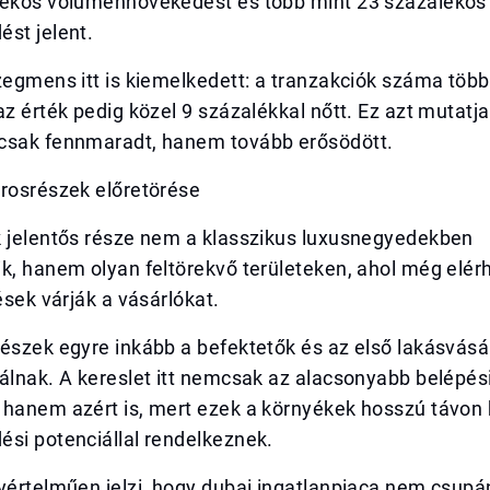
lékos volumennövekedést és több mint 23 százalékos
st jelent.
zegmens itt is kiemelkedett: a tranzakciók száma több
az érték pedig közel 9 százalékkal nőtt. Ez azt mutatja
csak fennmaradt, hanem tovább erősödött.
árosrészek előretörése
k jelentős része nem a klasszikus luxusnegyedekben
k, hanem olyan feltörekvő területeken, ahol még elér
tések várják a vásárlókat.
észek egyre inkább a befektetők és az első lakásvásá
álnak. A kereslet itt nemcsak az alacsonyabb belépés
 hanem azért is, mert ezek a környékek hosszú távon
ési potenciállal rendelkeznek.
yértelműen jelzi, hogy dubai ingatlanpiaca nem csupán