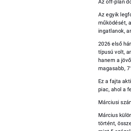
Az off-plan d
Az egyik legf
működését, a
ingatlanok, a
2026 első há
típusú volt, 
hanem a jövő
magasabb, 71 
Ez a fajta akt
piac, ahol a 
Márciusi szá
Március külö
történt, össz