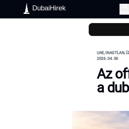
DubaiHirek
Keres
UAE, INAGTLAN, Ü
2026. 04. 06
Az of
a dub