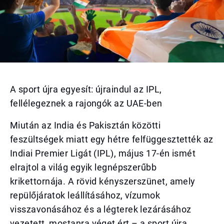
A sport újra egyesít: újraindul az IPL,
fellélegeznek a rajongók az UAE-ben
Miután az India és Pakisztán közötti
feszültségek miatt egy hétre felfüggesztették az
Indiai Premier Ligát (IPL), május 17-én ismét
elrajtol a világ egyik legnépszerűbb
krikettornája. A rövid kényszerszünet, amely
repülőjáratok leállításához, vízumok
visszavonásához és a légterek lezárásához
vezetett, mostanra véget ért – a sport újra