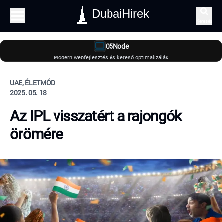
DubaiHirek
Keresés
05Node
Modern webfejlesztés és kereső optimalizálás
UAE, ÉLETMÓD
2025. 05. 18
Az IPL visszatért a rajongók
örömére