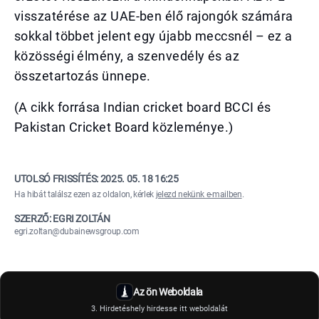
visszatérése az UAE-ben élő rajongók számára
sokkal többet jelent egy újabb meccsnél – ez a
közösségi élmény, a szenvedély és az
összetartozás ünnepe.
(A cikk forrása Indian cricket board BCCI és
Pakistan Cricket Board közleménye.)
UTOLSÓ FRISSÍTÉS:
2025. 05. 18 16:25
Ha hibát találsz ezen az oldalon, kérlek
jelezd nekünk e-mailben
.
SZERZŐ: EGRI ZOLTÁN
egri.zoltan@dubainewsgroup.com
Az ön Weboldala
3. Hirdetéshely hirdesse itt weboldalát