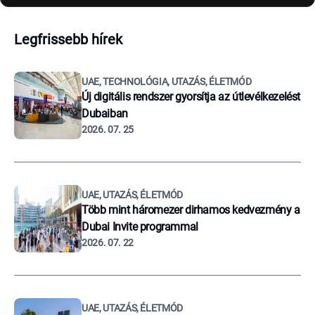
Legfrissebb hírek
UAE, TECHNOLÓGIA, UTAZÁS, ÉLETMÓD
Új digitális rendszer gyorsítja az útlevélkezelést
Dubaiban
2026. 07. 25
UAE, UTAZÁS, ÉLETMÓD
Több mint háromezer dirhamos kedvezmény a
Dubai Invite programmal
2026. 07. 22
UAE, UTAZÁS, ÉLETMÓD