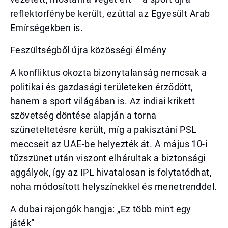
reflektorfénybe került, ezúttal az Egyesült Arab
Emírségekben is.
Feszültségből újra közösségi élmény
A konfliktus okozta bizonytalanság nemcsak a
politikai és gazdasági területeken érződött,
hanem a sport világában is. Az indiai krikett
szövetség döntése alapján a torna
szüneteltetésre került, míg a pakisztáni PSL
meccseit az UAE-be helyezték át. A május 10-i
tűzszünet után viszont elhárultak a biztonsági
aggályok, így az IPL hivatalosan is folytatódhat,
noha módosított helyszínekkel és menetrenddel.
A dubai rajongók hangja: „Ez több mint egy
játék”