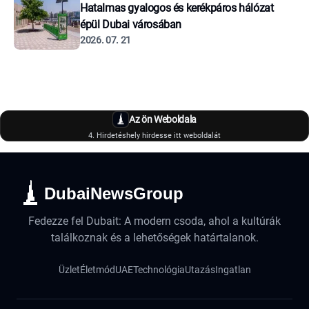
Hatalmas gyalogos és kerékpáros hálózat
épül Dubai városában
2026. 07. 21
Az ön Weboldala
4. Hirdetéshely hirdesse itt weboldalát
DubaiNewsGroup
Fedezze fel Dubait: A modern csoda, ahol a kultúrák
találkoznak és a lehetőségek határtalanok.
Üzlet
Életmód
UAE
Technológia
Utazás
Ingatlan