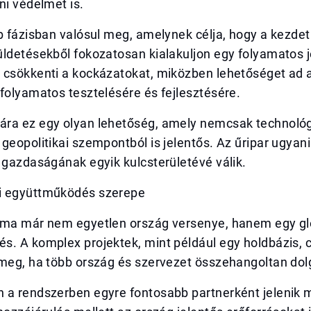
ni védelmet is.
b fázisban valósul meg, amelynek célja, hogy a kezdeti
ldetésekből fokozatosan kialakuljon egy folyamatos je
 csökkenti a kockázatokat, miközben lehetőséget ad 
folyamatos tesztelésére és fejlesztésére.
ra ez egy olyan lehetőség, amely nemcsak technoló
geopolitikai szempontból is jelentős. Az űripar ugyan
 gazdaságának egyik kulcsterületévé válik.
i együttműködés szerepe
 ma már nem egyetlen ország versenye, hanem egy gl
s. A komplex projektek, mint például egy holdbázis, 
 meg, ha több ország és szervezet összehangoltan dol
 a rendszerben egyre fontosabb partnerként jelenik 