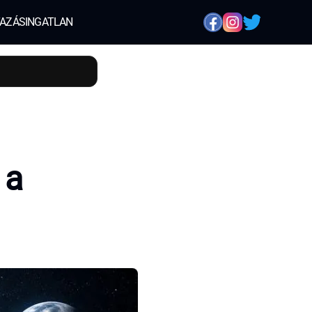
AZÁS
INGATLAN
 a