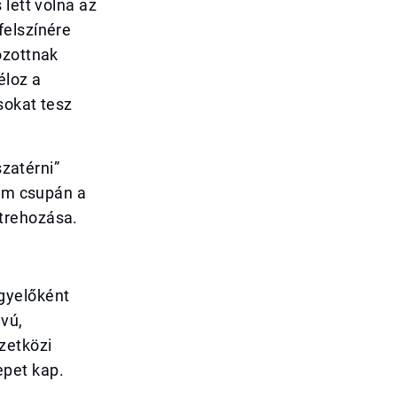
 lett volna az
felszínére
ozottnak
éloz a
sokat tesz
szatérni”
nem csupán a
trehozása.
gyelőként
ávú,
zetközi
epet kap.