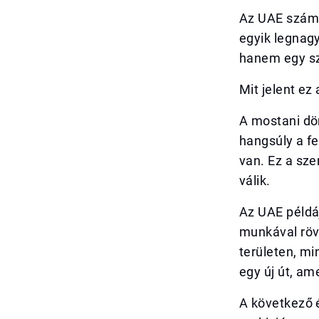
Az UAE számá
egyik legnag
hanem egy szi
Mit jelent ez
A mostani dön
hangsúly a f
van. Ez a sz
válik.
Az UAE példáj
munkával rövi
területen, mi
egy új út, am
A következő é