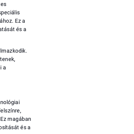
tes
peciális
ához. Ez a
atását és a
almazkodik.
ítenek,
i a
nológiai
elszínre,
t. Ez magában
osítását és a