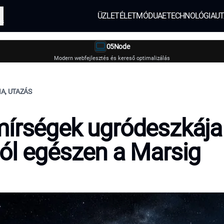
ÜZLET
ÉLETMÓD
UAE
TECHNOLÓGIA
UT
és
05Node
Modern webfejlesztés és kereső optimalizálás
A, UTAZÁS
írségek ugródeszkája
ól egészen a Marsig