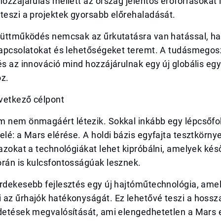
hozzájárulás mellett az ország jelentős erőforrásokat is
teszi a projektek gyorsabb előrehaladását.
gyüttműködés nemcsak az űrkutatásra van hatással, h
 kapcsolatokat és lehetőségeket teremt. A tudásmegos
és az innováció mind hozzájárulnak egy új globális eg
oz.
vetkező célpont
m nem önmagáért létezik. Sokkal inkább egy lépcsőf
elé: a Mars elérése. A holdi bázis egyfajta tesztkörny
 azokat a technológiákat lehet kipróbálni, amelyek ké
orán is kulcsfontosságúak lesznek.
rdekesebb fejlesztés egy új hajtóműtechnológia, amel
 az űrhajók hatékonyságát. Ez lehetővé teszi a hossz
ldetések megvalósítását, ami elengedhetetlen a Mars 