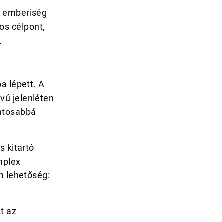
z emberiség
os célpont,
.
a lépett. A
vú jelenléten
ontosabbá
s kitartó
mplex
m lehetőség:
t az