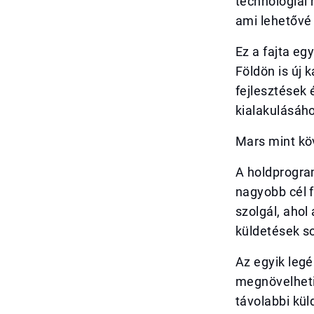
technológiai 
ami lehetővé 
Ez a fajta e
Földön is új
fejlesztések 
kialakulásáh
Mars mint kö
A holdprogra
nagyobb cél f
szolgál, ahol
küldetések s
Az egyik legé
megnövelheti
távolabbi kü