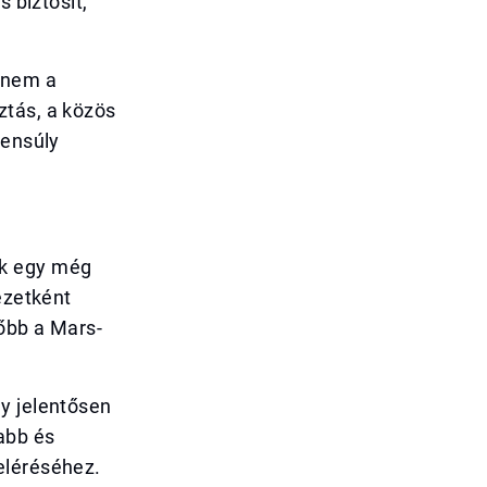
 biztosít,
anem a
ztás, a közös
yensúly
ok egy még
ezetként
sőbb a Mars-
y jelentősen
abb és
eléréséhez.