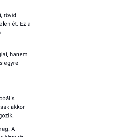
, rövid
lenlét. Ez a
a
giai, hanem
is egyre
obális
csak akkor
gozik.
meg. A