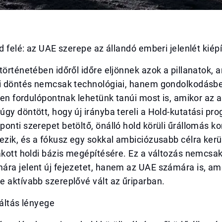
ld felé: az UAE szerepe az állandó emberi jelenlét kié
történetében időről időre eljönnek azok a pillanatok, 
ai döntés nemcsak technológiai, hanem gondolkodásbel
lyen fordulópontnak lehetünk tanúi most is, amikor az 
gy döntött, hogy új irányba tereli a Hold-kutatási pro
onti szerepet betöltő, önálló hold körüli űrállomás k
ezik, és a fókusz egy sokkal ambiciózusabb célra kerül
akott holdi bázis megépítésére. Ez a változás nemcsa
ára jelent új fejezetet, hanem az UAE számára is, am
 aktívabb szereplővé vált az űriparban.
váltás lényege