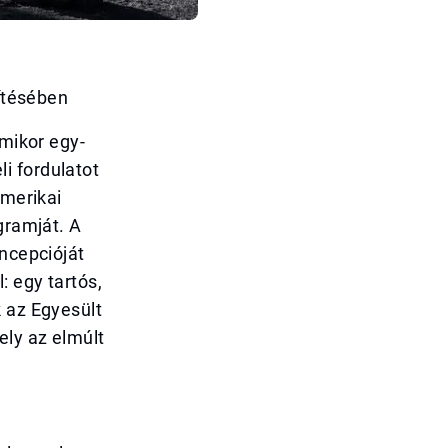
pítésében
amikor egy-
i fordulatot
amerikai
gramját. A
oncepcióját
: egy tartós,
k az Egyesült
ely az elmúlt