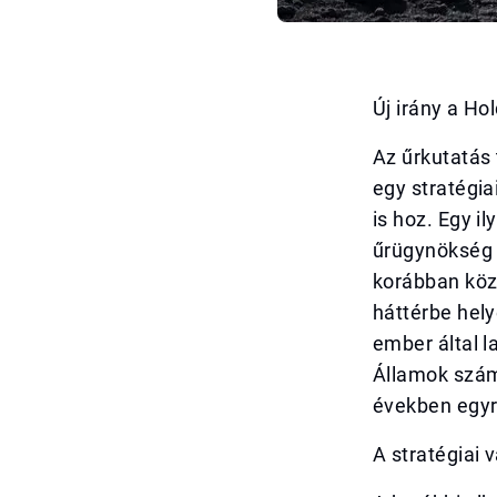
Új irány a Ho
Az űrkutatás 
egy stratégi
is hoz. Egy i
űrügynökség ú
korábban közp
háttérbe hely
ember által l
Államok szám
években egyre
A stratégiai 