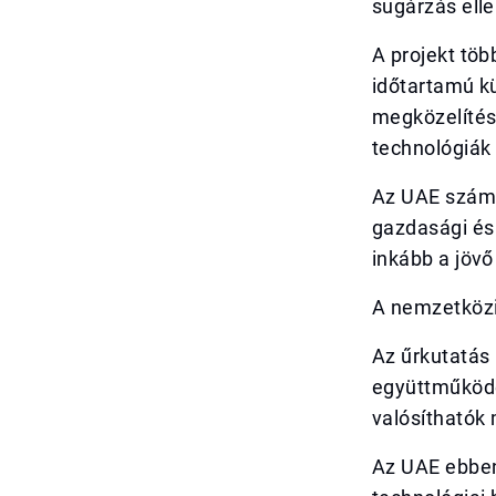
sugárzás elle
A projekt töb
időtartamú kü
megközelítés
technológiák 
Az UAE számá
gazdasági és 
inkább a jövő
A nemzetköz
Az űrkutatás
együttműködé
valósíthatók
Az UAE ebben