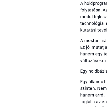
A holdprogra
folytatása. A
modul fejles
technológia 
kutatási tev
A mostani ir
Ez jól mutatj
hanem egy te
változásokra
Egy holdbázi
Egy állandó h
szinten. Nem 
hanem arról, 
foglalja az e