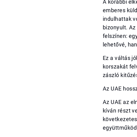
A korábbi elk
emberes küld
indulhattak v
bizonyult. Az
felszínen: eg
lehetővé, han
Ez a váltás j
korszakát fel
zászló kitűz
Az UAE hossz
Az UAE az el
kíván részt v
következetes 
együttműködé