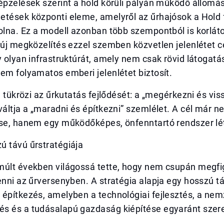
épzelések szerint a hold körüli pályán működő állomás
etések központi eleme, amelyről az űrhajósok a Hold 
olna. Ez a modell azonban több szempontból is korlát
 új megközelítés ezzel szemben közvetlen jelenlétet c
y olyan infrastruktúrát, amely nem csak rövid látogatá
em folyamatos emberi jelenlétet biztosít.
ól tükrözi az űrkutatás fejlődését: a „megérkezni és vis
váltja a „maradni és építkezni” szemlélet. A cél már 
ése, hanem egy működőképes, önfenntartó rendszer lé
ú távú űrstratégiája
múlt években világossá tette, hogy nem csupán megfi
enni az űrversenyben. A stratégia alapja egy hosszú t
építkezés, amelyben a technológiai fejlesztés, a nem
s és a tudásalapú gazdaság kiépítése egyaránt szer