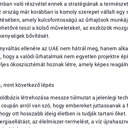
mban való részvétel ennek a stratégiának a természe
z ország már korábban is komoly szerepet vállalt egy s
ztésében, amely kulcsfontosságú az űrhajósok munkáj
lehetővé teszi a külső műveleteket, az eszközök mozg
ékenységek bővítését.
ányváltás ellenére az UAE nem hátrál meg, hanem alk
a, hogy a valódi űrhatalmak nem egyetlen projektre ép
ljes ökoszisztémát hoznak létre, amely képes reagáln
.
s, mint következő lépés
oldbázis létrehozása messze túlmutat a jelenlegi tech
csupán arról van szó, hogy embereket juttassanak a f
hogy ott hosszabb ideig életben is tudják tartani őke
nergiaellátást, az élelmiszer-termelést, a víz újrahaszn