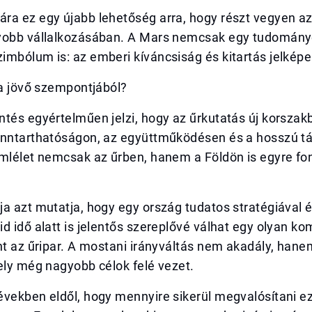
ra ez egy újabb lehetőség arra, hogy részt vegyen a
yobb vállalkozásában. A Mars nemcsak egy tudomány
mbólum is: az emberi kíváncsiság és kitartás jelképe
 a jövő szempontjából?
tés egyértelműen jelzi, hogy az űrkutatás új korszakb
enntarthatóságon, az együttműködésen és a hosszú tá
emlélet nemcsak az űrben, hanem a Földön is egyre f
a azt mutatja, hogy egy ország tudatos stratégiával é
d idő alatt is jelentős szereplővé válhat egy olyan ko
nt az űripar. A mostani irányváltás nem akadály, hane
ely még nagyobb célok felé vezet.
vekben eldől, hogy mennyire sikerül megvalósítani ez