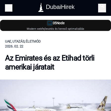
DubaiHirek
Keresés
05Node
Modern webfejlesztés és kereső optimalizálás
UAE, UTAZÁS, ÉLETMÓD
2026. 02. 22
Az Emirates és az Etihad törli
amerikai járatait