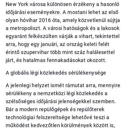
New York városa különösen érzékeny a hasonló
időjárási eseményekre. A mostani lehet az első
olyan hóvihar 2016 óta, amely közvetlenül sújtja
a metropoliszt. A városi hatóságok és a lakosok
egyaránt felkészülten várják a vihart, tekintettel
arra, hogy egy januári, az ország keleti felét
érintő szupervihar több mint száz halálesettel
járt, és hatalmas fennakadásokat okozott.
A globális légi közlekedés sérülékenysége
A jelenlegi helyzet ismét rámutat arra, mennyire
sérülékeny a nemzetközi légi közlekedés a
szélsőséges időjárási jelenségekkel szemben.
Bár a modern repülőgépek és repülőterek
technológiai felszereltsége lehetővé teszi a
működést kedvezőtlen körülmények között is,