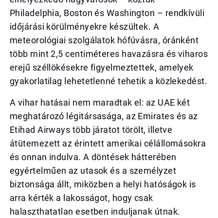
Philadelphia, Boston és Washington – rendkívüli
időjárási körülményekre készültek. A
meteorológiai szolgálatok hófúvásra, óránként
több mint 2,5 centiméteres havazásra és viharos
erejű széllökésekre figyelmeztettek, amelyek
gyakorlatilag lehetetlenné tehetik a közlekedést.
A vihar hatásai nem maradtak el: az UAE két
meghatározó légitársasága, az Emirates és az
Etihad Airways több járatot törölt, illetve
átütemezett az érintett amerikai célállomásokra
és onnan indulva. A döntések hátterében
egyértelműen az utasok és a személyzet
biztonsága állt, miközben a helyi hatóságok is
arra kérték a lakosságot, hogy csak
halaszthatatlan esetben induljanak útnak.