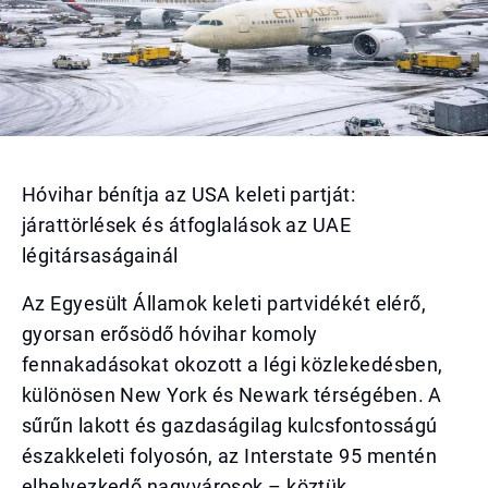
Hóvihar bénítja az USA keleti partját:
járattörlések és átfoglalások az UAE
légitársaságainál
Az Egyesült Államok keleti partvidékét elérő,
gyorsan erősödő hóvihar komoly
fennakadásokat okozott a légi közlekedésben,
különösen New York és Newark térségében. A
sűrűn lakott és gazdaságilag kulcsfontosságú
északkeleti folyosón, az Interstate 95 mentén
elhelyezkedő nagyvárosok – köztük