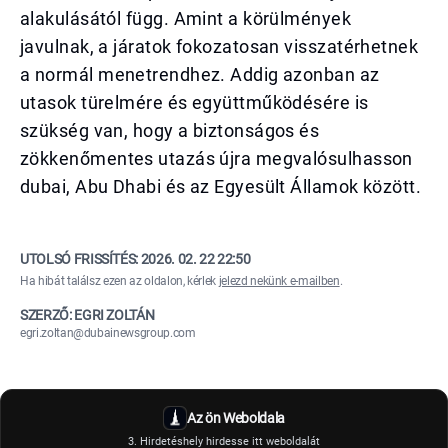
alakulásától függ. Amint a körülmények
javulnak, a járatok fokozatosan visszatérhetnek
a normál menetrendhez. Addig azonban az
utasok türelmére és együttműködésére is
szükség van, hogy a biztonságos és
zökkenőmentes utazás újra megvalósulhasson
dubai, Abu Dhabi és az Egyesült Államok között.
UTOLSÓ FRISSÍTÉS:
2026. 02. 22 22:50
Ha hibát találsz ezen az oldalon, kérlek
jelezd nekünk e-mailben
.
SZERZŐ: EGRI ZOLTÁN
egri.zoltan@dubainewsgroup.com
Az ön Weboldala
3. Hirdetéshely hirdesse itt weboldalát