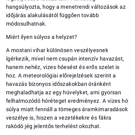
hangsúlyozta, hogy a menetrendi változások az
időjárás alakulásától függően tovább
módosulhatnak.
Miért ilyen súlyos a helyzet?
A mostani vihar különösen veszélyesnek
ígérkezik, mivel nem csupán intenzív havazást,
hanem nehéz, vizes hóesést és erős szelet is
hoz. A meteorológiai előrejelzések szerint a
havazás bizonyos időszakokban óránként
meghaladhatja az egy hüvelyket, ami gyorsan
felhalmozódó hóréteget eredményez. A vizes hó
súlya miatt fennáll a tömeges áramkimaradások
veszélye is, hiszen a vezetékekre és fákra
rakódó jég jelentős terhelést okozhat.