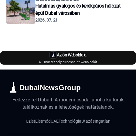
Hatalmas gyalogos és kerékpáros hálózat
épül Dubai városában
2026. 07. 21
Az ön Weboldala
4. Hirdetéshely hirdesse itt weboldalát
DubaiNewsGroup
Fedezze fel Dubait: A modern csoda, ahol a kultúrák
találkoznak és a lehetőségek határtalanok.
Üzlet
Életmód
UAE
Technológia
Utazás
Ingatlan