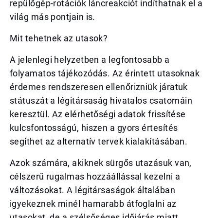
repülőgép-rotációk láncreakciót indíthatnak el a
világ más pontjain is.
Mit tehetnek az utasok?
A jelenlegi helyzetben a legfontosabb a
folyamatos tájékozódás. Az érintett utasoknak
érdemes rendszeresen ellenőrizniük járatuk
státuszát a légitársaság hivatalos csatornáin
keresztül. Az elérhetőségi adatok frissítése
kulcsfontosságú, hiszen a gyors értesítés
segíthet az alternatív tervek kialakításában.
Azok számára, akiknek sürgős utazásuk van,
célszerű rugalmas hozzáállással kezelni a
változásokat. A légitársaságok általában
igyekeznek minél hamarabb átfoglalni az
utasokat, de a szélsőséges időjárás miatt