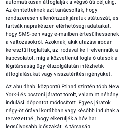
automatikusan átfoglalják a végső úti céljukig.
Az érintetteknek azt tanácsolták, hogy
rendszeresen ellenőrizzék járatuk státuszát, és
tartsák naprakészen elérhetőségi adataikat,
hogy SMS-ben vagy e-mailben értesülhessenek
a változásokról. Azoknak, akik utazási irodán
keresztül foglaltak, az irodával kell felvenniük a
kapcsolatot, míg a közvetlenül foglaló utasok a
légitársaság ügyfélszolgálatán intézhetik
átfoglalásukat vagy visszatérítési igényüket.
Az abu dhabi központú Etihad szintén több New
York-i és bostoni járatot törölt, valamint néhány
indulási időpontot módosított. Egyes járatok
négy-öt órával korábban vagy később indultak a
tervezettnél, hogy elkerüljék a hóvihar
legsúlyosabb időszakát. A társaság