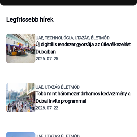
Legfrissebb hírek
UAE, TECHNOLÓGIA, UTAZÁS, ÉLETMÓD
Új digitális rendszer gyorsítja az útlevélkezelést
Dubaiban
2026. 07. 25
UAE, UTAZÁS, ÉLETMÓD
Több mint háromezer dirhamos kedvezmény a
Dubai Invite programmal
2026. 07. 22
UAE, UTAZÁS, ÉLETMÓD