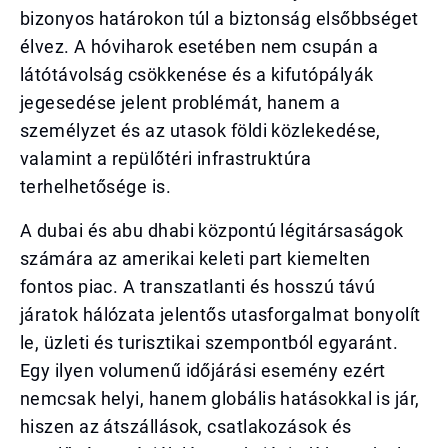
bizonyos határokon túl a biztonság elsőbbséget
élvez. A hóviharok esetében nem csupán a
látótávolság csökkenése és a kifutópályák
jegesedése jelent problémát, hanem a
személyzet és az utasok földi közlekedése,
valamint a repülőtéri infrastruktúra
terhelhetősége is.
A dubai és abu dhabi központú légitársaságok
számára az amerikai keleti part kiemelten
fontos piac. A transzatlanti és hosszú távú
járatok hálózata jelentős utasforgalmat bonyolít
le, üzleti és turisztikai szempontból egyaránt.
Egy ilyen volumenű időjárási esemény ezért
nemcsak helyi, hanem globális hatásokkal is jár,
hiszen az átszállások, csatlakozások és