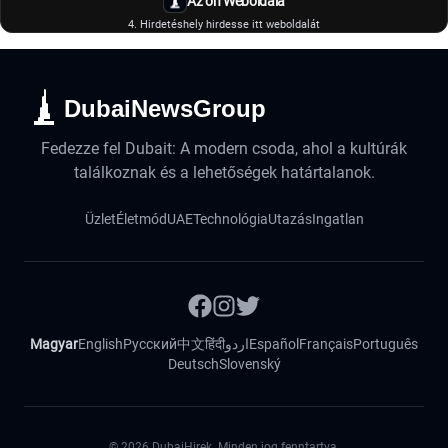
Az ön Weboldala
4. Hirdetéshely hirdesse itt weboldalát
DubaiNewsGroup
Fedezze fel Dubait: A modern csoda, ahol a kultúrák
találkoznak és a lehetőségek határtalanok.
Üzlet
Életmód
UAE
Technológia
Utazás
Ingatlan
Magyar
English
Русский
中文
हिंदी
اردو
Español
Français
Português
Deutsch
Slovenský
©
2026
DubaiHirek. Minden jog fenntartva.