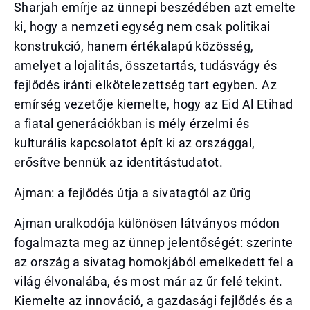
Sharjah emírje az ünnepi beszédében azt emelte
ki, hogy a nemzeti egység nem csak politikai
konstrukció, hanem értékalapú közösség,
amelyet a lojalitás, összetartás, tudásvágy és
fejlődés iránti elkötelezettség tart egyben. Az
emírség vezetője kiemelte, hogy az Eid Al Etihad
a fiatal generációkban is mély érzelmi és
kulturális kapcsolatot épít ki az országgal,
erősítve bennük az identitástudatot.
Ajman: a fejlődés útja a sivatagtól az űrig
Ajman uralkodója különösen látványos módon
fogalmazta meg az ünnep jelentőségét: szerinte
az ország a sivatag homokjából emelkedett fel a
világ élvonalába, és most már az űr felé tekint.
Kiemelte az innováció, a gazdasági fejlődés és a