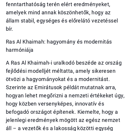
fenntarthatóság terén elért eredményeket,
amelyek mind annak köszönhetők, hogy az
állam stabil, egységes és előrelátó vezetéssel
bír.
Ras Al Khaimah: hagyomány és modernitás
harmóniája
A Ras Al Khaimah-i uralkodó beszéde az ország
fejlődési modelljét méltatta, amely sikeresen
ötvözi a hagyományokat és a modernitást.
Szerinte az Emirátusok példát mutatnak arra,
hogyan lehet megőrizni a nemzeti értékeket úgy,
hogy közben versenyképes, innovatív és
befogadó országot építenek. Kiemelte, hogy a
jelenlegi eredmények mögött az egész nemzet
áll – a vezetők és a lakosság közötti egység