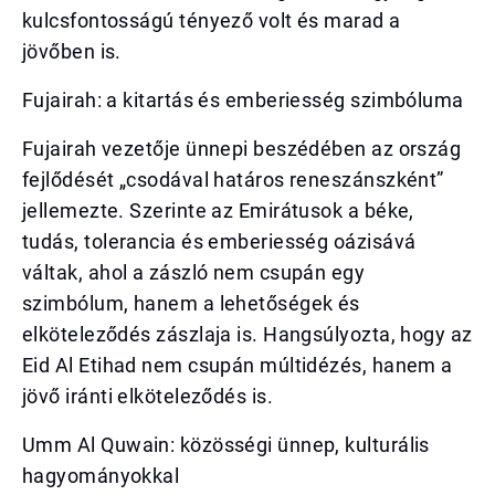
kulcsfontosságú tényező volt és marad a
jövőben is.
Fujairah: a kitartás és emberiesség szimbóluma
Fujairah vezetője ünnepi beszédében az ország
fejlődését „csodával határos reneszánszként”
jellemezte. Szerinte az Emirátusok a béke,
tudás, tolerancia és emberiesség oázisává
váltak, ahol a zászló nem csupán egy
szimbólum, hanem a lehetőségek és
elköteleződés zászlaja is. Hangsúlyozta, hogy az
Eid Al Etihad nem csupán múltidézés, hanem a
jövő iránti elköteleződés is.
Umm Al Quwain: közösségi ünnep, kulturális
hagyományokkal