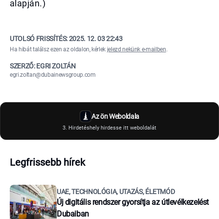
alapján.)
UTOLSÓ FRISSÍTÉS:
2025. 12. 03 22:43
Ha hibát találsz ezen az oldalon, kérlek
jelezd nekünk e-mailben
.
SZERZŐ: EGRI ZOLTÁN
egri.zoltan@dubainewsgroup.com
Az ön Weboldala
3. Hirdetéshely hirdesse itt weboldalát
Legfrissebb hírek
UAE, TECHNOLÓGIA, UTAZÁS, ÉLETMÓD
Új digitális rendszer gyorsítja az útlevélkezelést
Dubaiban