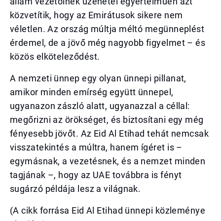
állam vezetőinek üzenetei egyértelműen azt
közvetítik, hogy az Emirátusok sikere nem
véletlen. Az ország múltja méltó megünneplést
érdemel, de a jövő még nagyobb figyelmet – és
közös elköteleződést.
A nemzeti ünnep egy olyan ünnepi pillanat,
amikor minden emírség együtt ünnepel,
ugyanazon zászló alatt, ugyanazzal a céllal:
megőrizni az örökséget, és biztosítani egy még
fényesebb jövőt. Az Eid Al Etihad tehát nemcsak
visszatekintés a múltra, hanem ígéret is –
egymásnak, a vezetésnek, és a nemzet minden
tagjának –, hogy az UAE továbbra is fényt
sugárzó példája lesz a világnak.
(A cikk forrása Eid Al Etihad ünnepi közleménye