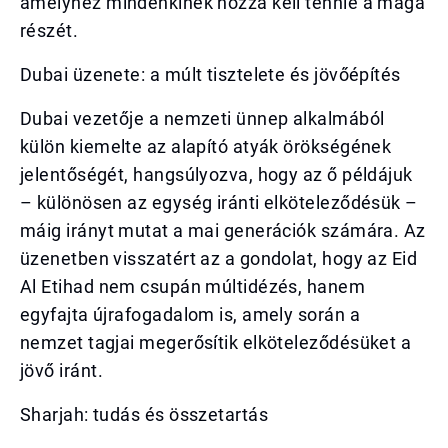
amelyhez mindenkinek hozzá kell tennie a maga
részét.
Dubai üzenete: a múlt tisztelete és jövőépítés
Dubai vezetője a nemzeti ünnep alkalmából
külön kiemelte az alapító atyák örökségének
jelentőségét, hangsúlyozva, hogy az ő példájuk
– különösen az egység iránti elköteleződésük –
máig irányt mutat a mai generációk számára. Az
üzenetben visszatért az a gondolat, hogy az Eid
Al Etihad nem csupán múltidézés, hanem
egyfajta újrafogadalom is, amely során a
nemzet tagjai megerősítik elköteleződésüket a
jövő iránt.
Sharjah: tudás és összetartás