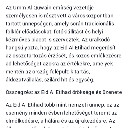
Az Umm Al Quwain emírség vezetője
személyesen is részt vett a városközpontban
tartott ünnepségen, amely során tradicionális
folklór előadásokat, fotókiállítást és helyi
kézműves piacot is szerveztek. Az uralkodó
hangsúlyozta, hogy az Eid Al Etihad megerősíti
az összetartozás érzését, és közös emlékezésre
ad lehetőséget azokra az értékekre, amelyek
mentén az ország felépült: kitartás,
áldozatvállalás, szilárd hit és egység.
Összegzés: az Eid Al Etihad öröksége és üzenete
Az Eid Al Etihad több mint nemzeti ünnep: ez az
esemény minden évben lehetőséget teremt az
elmélkedésre, a hálára és az újrakezdésre. Az