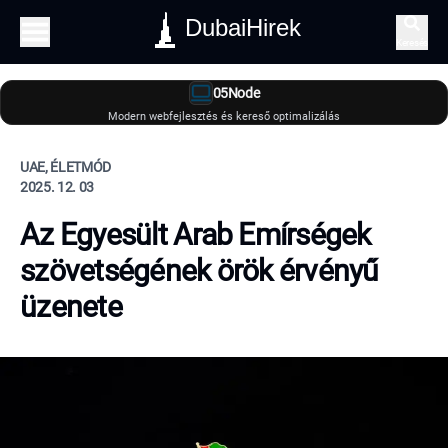
DubaiHirek
Keresés
05Node
Modern webfejlesztés és kereső optimalizálás
UAE, ÉLETMÓD
2025. 12. 03
Az Egyesült Arab Emírségek
szövetségének örök érvényű
üzenete