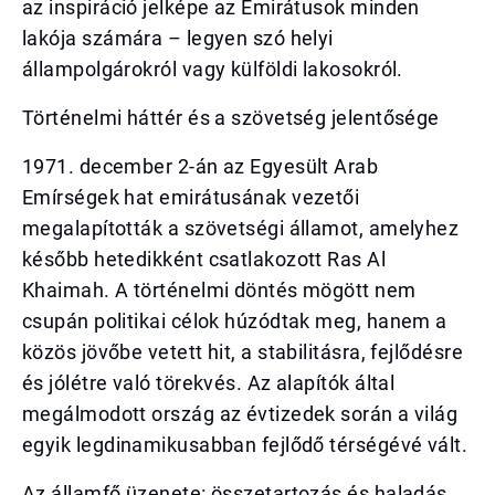
az inspiráció jelképe az Emirátusok minden
lakója számára – legyen szó helyi
állampolgárokról vagy külföldi lakosokról.
Történelmi háttér és a szövetség jelentősége
1971. december 2-án az Egyesült Arab
Emírségek hat emirátusának vezetői
megalapították a szövetségi államot, amelyhez
később hetedikként csatlakozott Ras Al
Khaimah. A történelmi döntés mögött nem
csupán politikai célok húzódtak meg, hanem a
közös jövőbe vetett hit, a stabilitásra, fejlődésre
és jólétre való törekvés. Az alapítók által
megálmodott ország az évtizedek során a világ
egyik legdinamikusabban fejlődő térségévé vált.
Az államfő üzenete: összetartozás és haladás