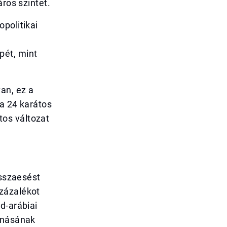
áros szintet.
politikai
pét, mint
an, ez a
 a 24 karátos
os változat
isszaesést
százalékot
d-arábiai
tanásának