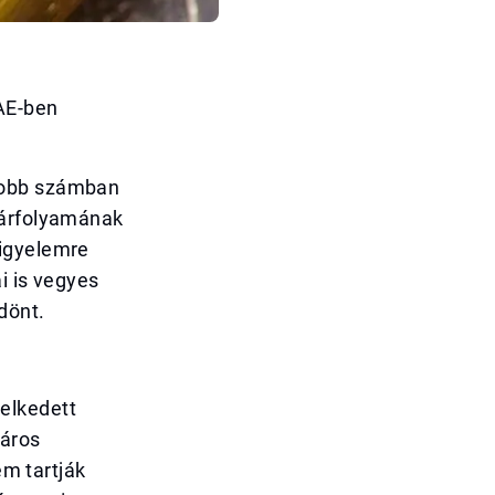
AE-ben
yobb számban
 árfolyamának
figyelemre
i is vegyes
dönt.
elkedett
láros
em tartják