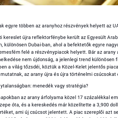
nak egyre többen az aranyhoz részvények helyett az U
ti kereslet újra reflektorfénybe került az Egyesült Arab
, különösen Dubai-ban, ahol a befektetők egyre nag
nemesfém felé a részvénypiacok helyett. Bár az arany
elkedése nem újdonság, a jelenlegi trend különösen 
en a világ tőzsdéi, köztük a Közel-Kelet jelentős piaca
 mutatnak, az arany újra és újra történelmi csúcsokat 
nytalanságban: menedék vagy stratégia?
napokban az arany árfolyama közel 17 százalékkal em
epe óta, és a kereskedés már közelítette a 3,900 dol
rtéket, ami új csúcsot jelentett. A piac szereplői azt s