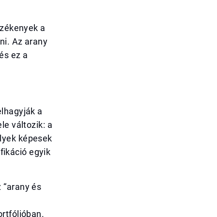
érzékenyek a
ni. Az arany
és ez a
elhagyják a
e változik: a
elyek képesek
ifikáció egyik
 “arany és
rtfólióban.