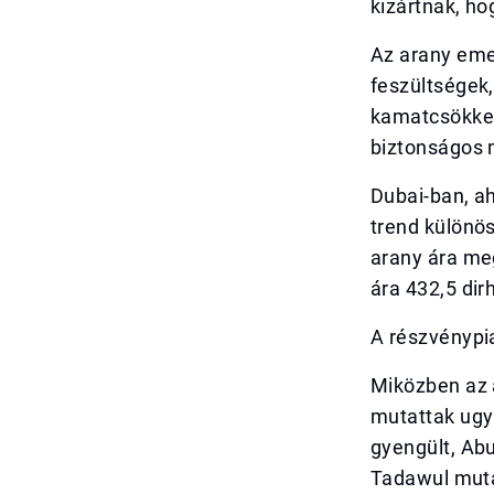
kizártnak, ho
Az arany emel
feszültségek,
kamatcsökken
biztonságos
Dubai-ban, a
trend különös
arany ára me
ára 432,5 dir
A részvénypia
Miközben az a
mutattak ugy
gyengült, Abu
Tadawul muta