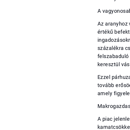
A vagyonosab
Az aranyhoz 
értékű befek
ingadozásokra
százalékra cs
felszabaduló 
keresztül vás
Ezzel párhuza
tovább erősö
amely figyel
Makrogazdas
A piac jelenl
kamatcsökken