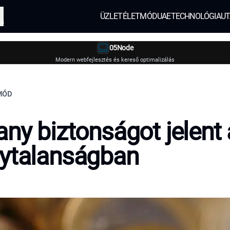
ÜZLET
ÉLETMÓD
UAE
TECHNOLÓGIA
UT
és
05Node
Modern webfejlesztés és kereső optimalizálás
TMÓD
any biztonságot jelent 
nytalanságban