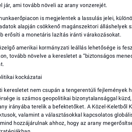
 jár, ami tovább növeli az arany vonzerejét.
unkaerőpiacon is megjelentek a lassulás jelei, külön
adatok alapján csökkenő magánszektori álláshelyek 
 erősíti a monetáris lazítás iránti várakozásokat.
zelgő amerikai kormányzati leállás lehetősége is fes
kon, tovább növelve a keresletet a “biztonságos mene
t.
litikai kockázatai
ti keresletet nem csupán a tengerentúli fejlemények h
érsége is számos geopolitikai bizonytalansággal küzd
any irányába terelik a befektetőket. A Közel-Keletből 
iktusok, valamint a választásokkal kapcsolatos globáli
 mind hozzájárulnak ahhoz, hogy az arany megerősíts
tratégiákban.