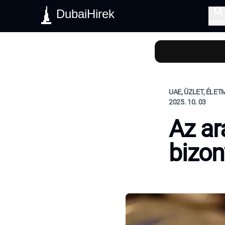
DubaiHirek
Keres
UAE, ÜZLET, ÉLE
2025. 10. 03
Az ar
bizo