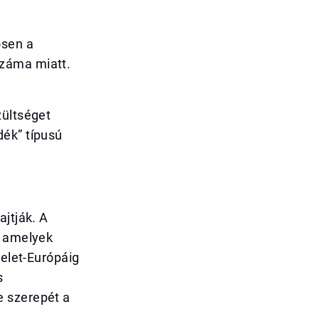
ösen a
száma miatt.
zültséget
dék” típusú
ajtják. A
, amelyek
Kelet-Európáig
s
e szerepét a