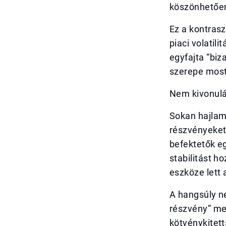
köszönhetően
Ez a kontrasz
piaci volatil
egyfajta “biz
szerepe most
Nem kivonul
Sokan hajlam
részvényeket.
befektetők e
stabilitást h
eszköze lett 
A hangsúly n
részvény” me
kötvénykitett