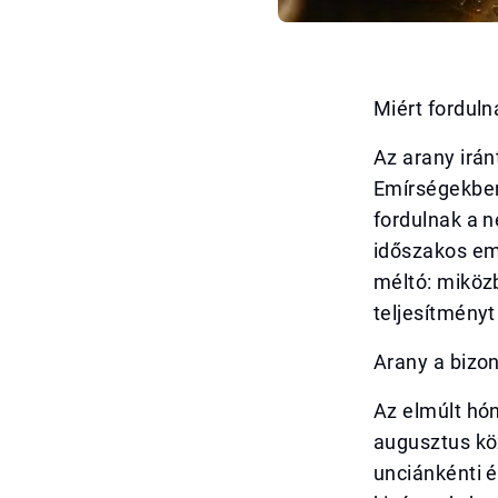
Miért fordul
Az arany irán
Emírségekben
fordulnak a 
időszakos em
méltó: miközb
teljesítményt
Arany a bizo
Az elmúlt hó
augusztus köz
unciánkénti é