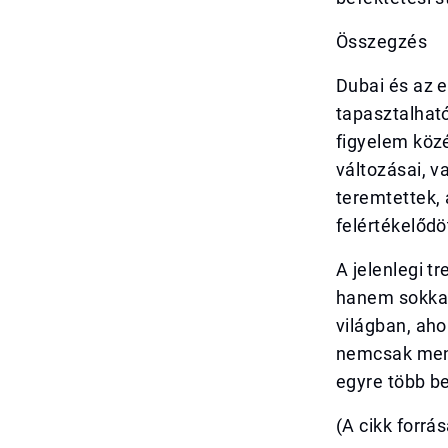
Összegzés
Dubai és az e
tapasztalható
figyelem közé
változásai, v
teremtettek, 
felértékelődö
A jelenlegi t
hanem sokkal 
világban, aho
nemcsak mene
egyre több be
(A cikk forrá