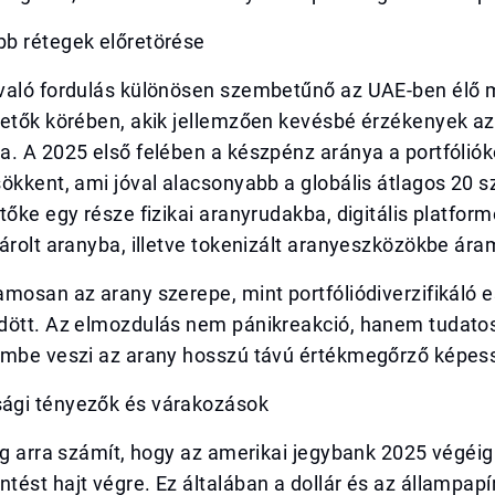
b rétegek előretörése
való fordulás különösen szembetűnő az UAE-ben élő 
tetők körében, akik jellemzően kevésbé érzékenyek az
. A 2025 első felében a készpénz aránya a portfóliók
ökkent, ami jóval alacsonyabb a globális átlagos 20 s
tőke egy része fizikai aranyrudakba, digitális platfor
árolt aranyba, illetve tokenizált aranyeszközökbe áram
mosan az arany szerepe, mint portfóliódiverzifikáló 
dött. Az elmozdulás nem pánikreakció, hanem tudatos
embe veszi az arany hosszú távú értékmegőrző képes
ági tényezők és várakozások
eg arra számít, hogy az amerikai jegybank 2025 végéig
tést hajt végre. Ez általában a dollár és az állampa