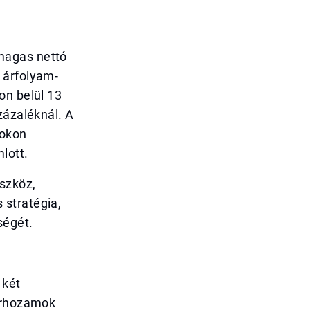
magas nettó
 árfolyam-
on belül 13
zázaléknál. A
mokon
lott.
eszköz,
 stratégia,
ségét.
 két
pírhozamok