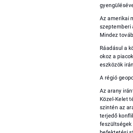
gyengülésével
Az amerikai m
szeptemberi 
Mindez tovább
Ráadásul a kö
okoz a piaco
eszközök irán
A régió geopo
Az arany irán
Közel-Kelet t
szintén az ar
terjedő konfl
feszültségek
befektetési s