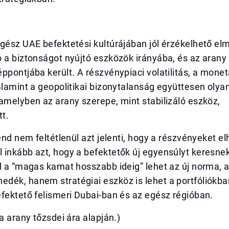
gész UAE befektetési kultúrájában jól érzékelhető el
 a biztonságot nyújtó eszközök irányába, és az arany 
ppontjába került. A részvénypiaci volatilitás, a monetá
alamint a geopolitikai bizonytalanság együttesen olya
amelyben az arany szerepe, mint stabilizáló eszköz,
tt.
rend nem feltétlenül azt jelenti, hogy a részvényeket el
inkább azt, hogy a befektetők új egyensúlyt keresnek
l a “magas kamat hosszabb ideig” lehet az új norma, 
dék, hanem stratégiai eszköz is lehet a portfóliókba
fektető felismeri Dubai-ban és az egész régióban.
sa arany tőzsdei ára alapján.)