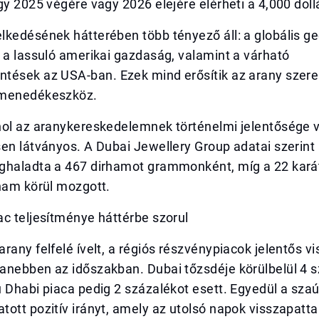
gy 2025 végére vagy 2026 elejére elérheti a 4,000 doll
kedésének hátterében több tényező áll: a globális geo
 a lassuló amerikai gazdaság, valamint a várható
tések az USA-ban. Ezek mind erősítik az arany szere
 menedékeszköz.
hol az aranykereskedelemnek történelmi jelentősége v
en látványos. A Dubai Jewellery Group adatai szerint
ghaladta a 467 dirhamot grammonként, míg a 22 karát
ham körül mozgott.
c teljesítménye háttérbe szorul
rany felfelé ívelt, a régiós részvénypiacok jelentős v
anebben az időszakban. Dubai tőzsdéje körülbelül 4 
 Dhabi piaca pedig 2 százalékot esett. Egyedül a szaú
tott pozitív irányt, amely az utolsó napok visszapat