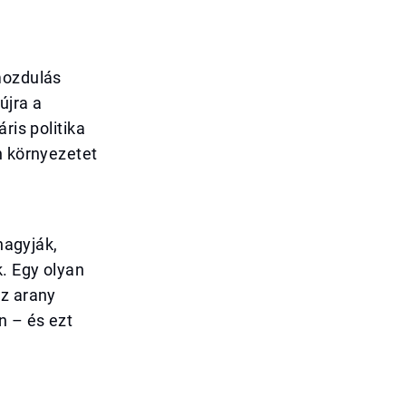
mozdulás
újra a
ris politika
n környezetet
hagyják,
. Egy olyan
az arany
n – és ezt