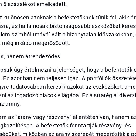
 5 százalékot emelkedett.
t különösen azoknak a befektetőknek tűnik fel, akik 
itásra, és hajlamosak biztonságosabb eszközöket keres
alom szimbólumává” vált a bizonytalan időszakokban, 
 még inkább megerősödött.
ás, hanem átrendeződés
osak úgy értelmezni a jelenséget, hogy a befektetők 
 Ez azonban nem teljesen igaz. A portfóliók összetétel
gyre tudatosabban keresik azokat az eszközöket, am
ozni az ingadozó piacok világába. Ez a stratégiai diverz
az arany.
em az “arany vagy részvény” ellentéten van, hanem az
gközelítésen. A befektetők fenntartják részvény- és
ségüket, miközben az arany szerepét megerősítik a po