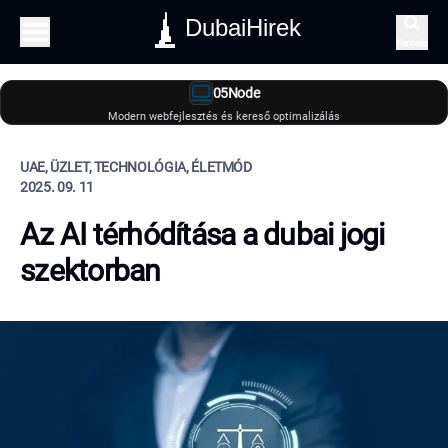
DubaiHirek
Keresés
05Node
Modern webfejlesztés és kereső optimalizálás
UAE, ÜZLET, TECHNOLÓGIA, ÉLETMÓD
2025. 09. 11
Az AI térhódítása a dubai jogi
szektorban