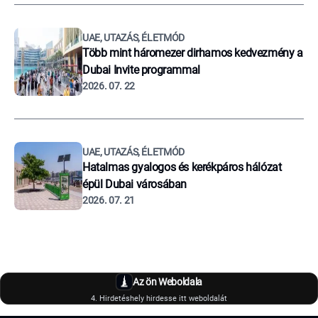
UAE, UTAZÁS, ÉLETMÓD
Több mint háromezer dirhamos kedvezmény a
Dubai Invite programmal
2026. 07. 22
UAE, UTAZÁS, ÉLETMÓD
Hatalmas gyalogos és kerékpáros hálózat
épül Dubai városában
2026. 07. 21
Az ön Weboldala
4. Hirdetéshely hirdesse itt weboldalát