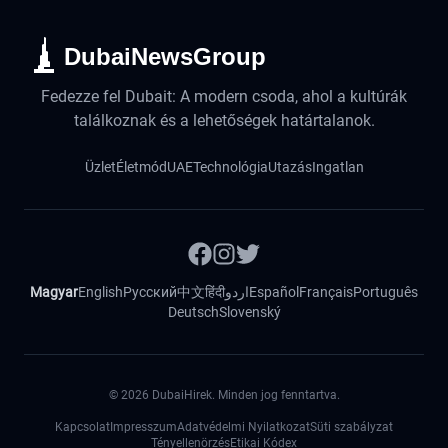
DubaiNewsGroup
Fedezze fel Dubait: A modern csoda, ahol a kultúrák
találkoznak és a lehetőségek határtalanok.
Üzlet
Életmód
UAE
Technológia
Utazás
Ingatlan
Magyar
English
Русский
中文
हिंदी
اردو
Español
Français
Português
Deutsch
Slovenský
©
2026
DubaiHirek. Minden jog fenntartva.
Kapcsolat
Impresszum
Adatvédelmi Nyilatkozat
Süti szabályzat
Tényellenörzés
Etikai Kódex