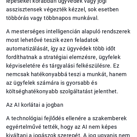
lépéseket korábban ügyvédek vagy jogi
asszisztensek végezték kézzel, sok esetben
többórás vagy többnapos munkával.
A mesterséges intelligencián alapuló rendszerek
most lehetővé teszik ezen feladatok
automatizálását, így az ügyvédek több időt
fordíthatnak a stratégiai elemzésre, ügyfelek
képviseletére és tárgyalási felkészülésre. Ez
nemcsak hatékonyabbá teszi a munkát, hanem
az ügyfelek számára is gyorsabb és
költséghatékonyabb szolgáltatást jelenthet.
Az AI korlátai a jogban
A technológiai fejlődés ellenére a szakemberek
egyértelművé tették, hogy az AI nem képes
kiváltani a jogászok szerepét. A jog ugyanis nem