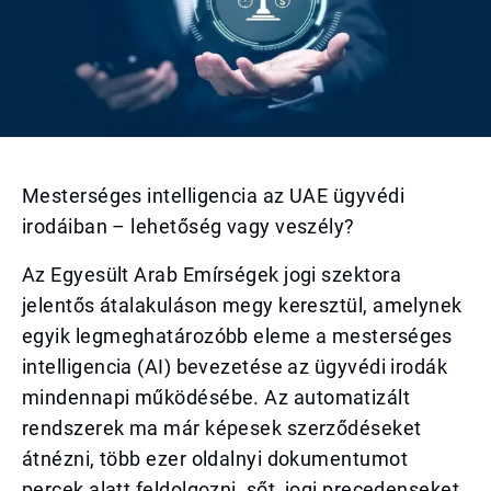
Mesterséges intelligencia az UAE ügyvédi
irodáiban – lehetőség vagy veszély?
Az Egyesült Arab Emírségek jogi szektora
jelentős átalakuláson megy keresztül, amelynek
egyik legmeghatározóbb eleme a mesterséges
intelligencia (AI) bevezetése az ügyvédi irodák
mindennapi működésébe. Az automatizált
rendszerek ma már képesek szerződéseket
átnézni, több ezer oldalnyi dokumentumot
percek alatt feldolgozni, sőt, jogi precedenseket