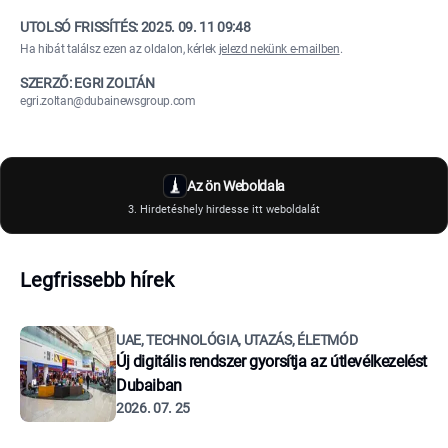
UTOLSÓ FRISSÍTÉS:
2025. 09. 11 09:48
Ha hibát találsz ezen az oldalon, kérlek
jelezd nekünk e-mailben
.
SZERZŐ: EGRI ZOLTÁN
egri.zoltan@dubainewsgroup.com
Az ön Weboldala
3. Hirdetéshely hirdesse itt weboldalát
Legfrissebb hírek
UAE, TECHNOLÓGIA, UTAZÁS, ÉLETMÓD
Új digitális rendszer gyorsítja az útlevélkezelést
Dubaiban
2026. 07. 25