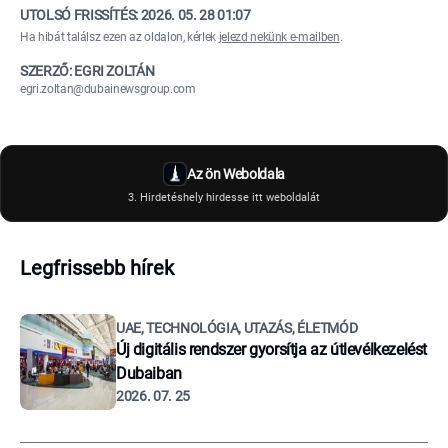
UTOLSÓ FRISSÍTÉS:
2026. 05. 28 01:07
Ha hibát találsz ezen az oldalon, kérlek
jelezd nekünk e-mailben
.
SZERZŐ: EGRI ZOLTÁN
egri.zoltan@dubainewsgroup.com
Az ön Weboldala
3. Hirdetéshely hirdesse itt weboldalát
Legfrissebb hírek
UAE, TECHNOLÓGIA, UTAZÁS, ÉLETMÓD
Új digitális rendszer gyorsítja az útlevélkezelést
Dubaiban
2026. 07. 25