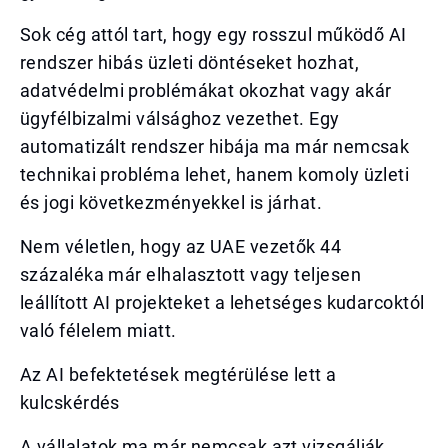
Sok cég attól tart, hogy egy rosszul működő AI
rendszer hibás üzleti döntéseket hozhat,
adatvédelmi problémákat okozhat vagy akár
ügyfélbizalmi válsághoz vezethet. Egy
automatizált rendszer hibája ma már nemcsak
technikai probléma lehet, hanem komoly üzleti
és jogi következményekkel is járhat.
Nem véletlen, hogy az UAE vezetők 44
százaléka már elhalasztott vagy teljesen
leállított AI projekteket a lehetséges kudarcoktól
való félelem miatt.
Az AI befektetések megtérülése lett a
kulcskérdés
A vállalatok ma már nemcsak azt vizsgálják,