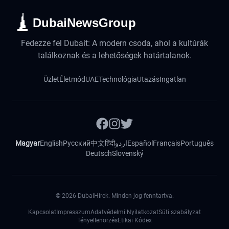
DubaiNewsGroup
Fedezze fel Dubait: A modern csoda, ahol a kultúrák
találkoznak és a lehetőségek határtalanok.
Üzlet
Életmód
UAE
Technológia
Utazás
Ingatlan
Magyar
English
Русский
中文
हिंदी
اردو
Español
Français
Português
Deutsch
Slovenský
©
2026
DubaiHirek. Minden jog fenntartva.
Kapcsolat
Impresszum
Adatvédelmi Nyilatkozat
Süti szabályzat
Tényellenörzés
Etikai Kódex