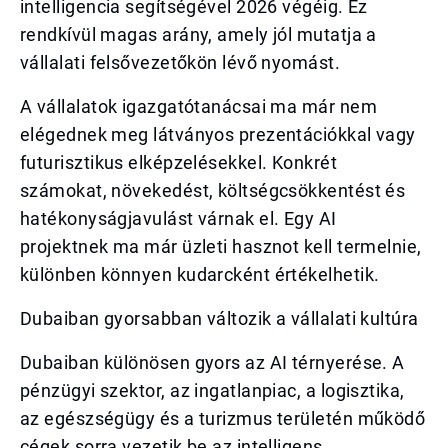
intelligencia segítségével 2026 végéig. Ez
rendkívül magas arány, amely jól mutatja a
vállalati felsővezetőkön lévő nyomást.
A vállalatok igazgatótanácsai ma már nem
elégednek meg látványos prezentációkkal vagy
futurisztikus elképzelésekkel. Konkrét
számokat, növekedést, költségcsökkentést és
hatékonyságjavulást várnak el. Egy AI
projektnek ma már üzleti hasznot kell termelnie,
különben könnyen kudarcként értékelhetik.
Dubaiban gyorsabban változik a vállalati kultúra
Dubaiban különösen gyors az AI térnyerése. A
pénzügyi szektor, az ingatlanpiac, a logisztika,
az egészségügy és a turizmus területén működő
cégek sorra vezetik be az intelligens