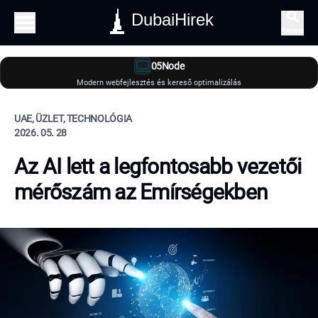
DubaiHirek
Keresés
05Node
Modern webfejlesztés és kereső optimalizálás
UAE, ÜZLET, TECHNOLÓGIA
2026. 05. 28
Az AI lett a legfontosabb vezetői
mérőszám az Emírségekben