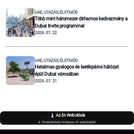
UAE, UTAZÁS, ÉLETMÓD
Több mint háromezer dirhamos kedvezmény a
Dubai Invite programmal
2026. 07. 22
UAE, UTAZÁS, ÉLETMÓD
Hatalmas gyalogos és kerékpáros hálózat
épül Dubai városában
2026. 07. 21
Az ön Weboldala
4. Hirdetéshely hirdesse itt weboldalát