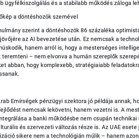
b ügyfélkiszolgálás és a stabilabb működés záloga le
vőkép a döntéshozók szemével
nulmány szerint a döntéshozók 86 százaléka optimistá
övőjére az AI bevezetése után. Ez nemcsak a technoló
núskodik, hanem arról is, hogy a mesterséges intellig
t teremteni – nem elvonva a humán szereplők szerep
et abban, hogy komplexebb, stratégiaiabb feladatokr
ssanak.
Arab Emírségek pénzügyi szektora jó példája annak, h
fejlődést nemcsak lekövetni, hanem vezetni is. A mes
 integrálása a banki működésbe nem csupán technikai 
lturális és szervezeti változás része is. Az UAE esete 
lizáció sikere nem a technológián múlik – hanem azon