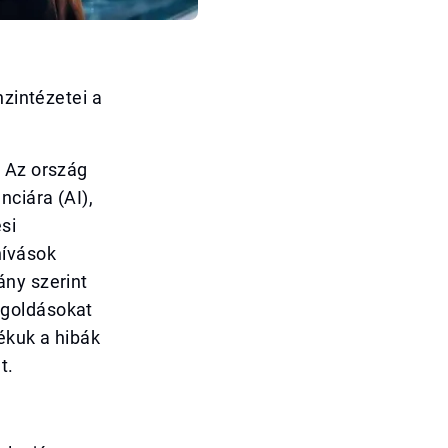
nzintézetei a
. Az ország
ciára (AI),
si
hívások
ány szerint
egoldásokat
ékuk a hibák
t.