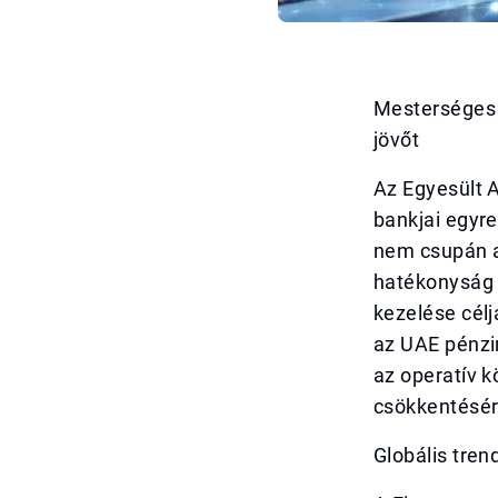
Mesterséges i
jövőt
Az Egyesült 
bankjai egyre
nem csupán a
hatékonyság 
kezelése cél
az UAE pénzi
az operatív 
csökkentésére
Globális tren