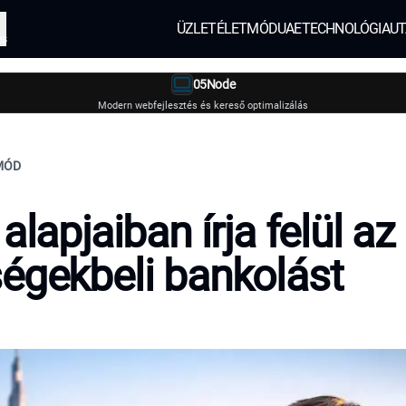
ÜZLET
ÉLETMÓD
UAE
TECHNOLÓGIA
UT
és
05Node
Modern webfejlesztés és kereső optimalizálás
TMÓD
alapjaiban írja felül az
égekbeli bankolást