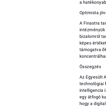
a hatékonyab
Optimista jö
A Finastra ta
intézményük j
bizalomról ta
képes értéke
támogatva ők
koncentrálha
Összegzés
Az Egyesült 
technológiai 
intelligencia
egy átfogó ku
hogy a digita