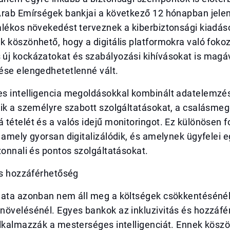
Arab Emírségek bankjai a következő 12 hónapban jele
lékos növekedést terveznek a kiberbiztonsági kiadáso
 köszönhető, hogy a digitális platformokra való fokoz
új kockázatokat és szabályozási kihívásokat is magáv
ése elengedhetetlenné vált.
s intelligencia megoldásokkal kombinált adatelemzé
zik a személyre szabott szolgáltatásokat, a csalásme
tételét és a valós idejű monitoringot. Ez különösen 
 amely gyorsan digitalizálódik, és amelynek ügyfelei 
zonnali és pontos szolgáltatásokat.
és hozzáférhetőség
lata azonban nem áll meg a költségek csökkentésénél
növelésénél. Egyes bankok az inkluzivitás és hozzáf
alkalmazzák a mesterséges intelligenciát. Ennek kösz