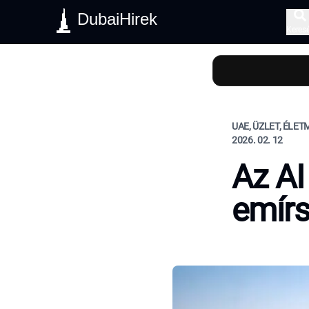
DubaiHirek
Keres
UAE, ÜZLET, ÉLE
2026. 02. 12
Az AI 
emírs