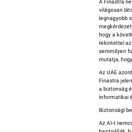
A Finastra ne
világosan lát
legnagyobb st
megkérdezett
hogy a követ
tekintettel 
semmilyen fo
mutatja, hogy
Az UAE azonb
Finastra jele
a biztonság 
informatikai 
Biztonsági b
Az AI-t nemcs
használják, 