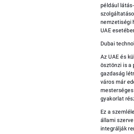
például látás
szolgáltatás
nemzetiségi 
UAE esetében,
Dubai technol
Az UAE és kü
ösztönzi is a
gazdaság létr
város már edd
mesterséges 
gyakorlat rés
Ez a szemlél
állami szerve
integrálják r