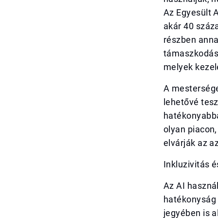
Az Egyesült 
akár 40 száza
részben annak
támaszkodás 
melyek kezel
A mestersége
lehetővé tes
hatékonyabbá 
olyan piacon,
elvárják az a
Inkluzivitás 
Az AI haszná
hatékonyság 
jegyében is 