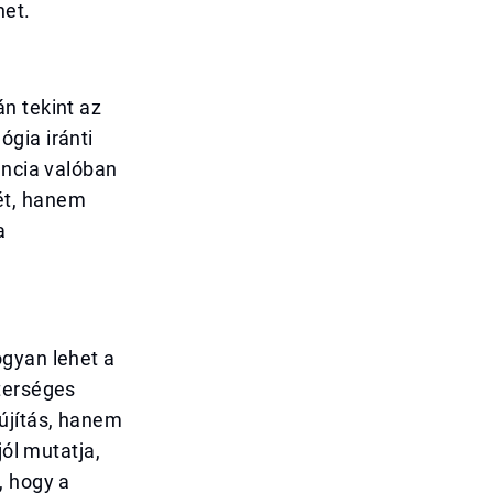
het.
n tekint az
gia iránti
encia valóban
ét, hanem
a
ogyan lehet a
terséges
újítás, hanem
jól mutatja,
, hogy a