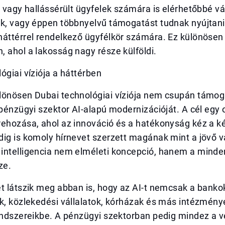
- vagy hallássérült ügyfelek számára is elérhetőbbé vá
ok, vagy éppen többnyelvű támogatást tudnak nyújtani
háttérrel rendelkező ügyfélkör számára. Ez különösen
 ahol a lakosság nagy része külföldi.
ógiai víziója a háttérben
lönösen Dubai technológiai víziója nem csupán támo
 pénzügyi szektor AI-alapú modernizációját. A cél egy o
ehozása, ahol az innováció és a hatékonyság kéz a ké
ig is komoly hírnevet szerzett magának mint a jövő v
intelligencia nem elméleti koncepció, hanem a minde
ze.
et látszik meg abban is, hogy az AI-t nemcsak a bank
k, közlekedési vállalatok, kórházak és más intézmény
endszereikbe. A pénzügyi szektorban pedig mindez a v