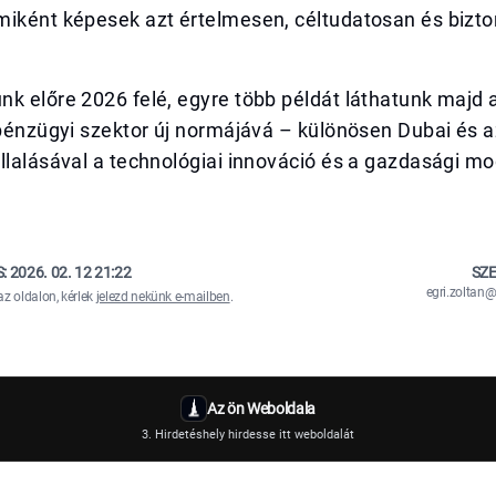
miként képesek azt értelmesen, céltudatosan és bizt
k előre 2026 felé, egyre több példát láthatunk majd 
 pénzügyi szektor új normájává – különösen Dubai és 
llalásával a technológiai innováció és a gazdasági m
S:
2026. 02. 12 21:22
SZE
egri.zolta
az oldalon, kérlek
jelezd nekünk e-mailben
.
Az ön Weboldala
3. Hirdetéshely hirdesse itt weboldalát