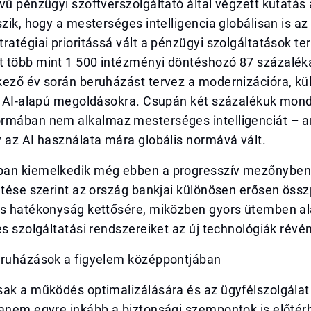
vű pénzügyi szoftverszolgáltató által végzett kutatás 
szik, hogy a mesterséges intelligencia globálisan is az
ratégiai prioritássá vált a pénzügyi szolgáltatások te
 több mint 1 500 intézményi döntéshozó 87 százaléka
kező év során beruházást tervez a modernizációra, kü
az AI-alapú megoldásokra. Csupán két százalékuk mond
rmában nem alkalmaz mesterséges intelligenciát – a
 az AI használata mára globális normává vált.
an kiemelkedik még ebben a progresszív mezőnyben 
ntése szerint az ország bankjai különösen erősen öss
és hatékonyság kettősére, miközben gyors ütemben ala
és szolgáltatási rendszereiket az új technológiák révén
eruházások a figyelem középpontjában
ak a működés optimalizálására és az ügyfélszolgálat 
hanem egyre inkább a biztonsági szempontok is előtér