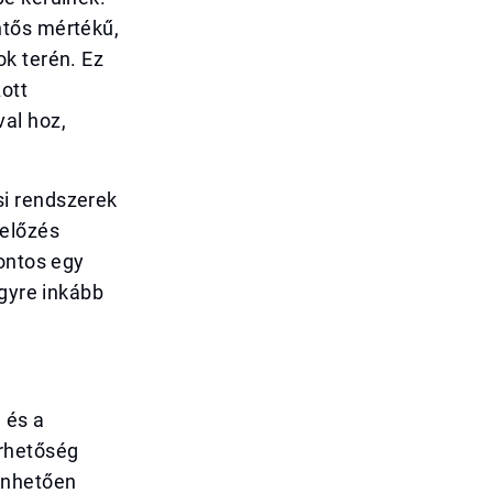
ntős mértékű,
k terén. Ez
ott
al hoz,
si rendszerek
gelőzés
fontos egy
egyre inkább
 és a
érhetőség
önhetően