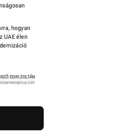
onságosan
arra, hogyan
az UAE élen
odernizáció
RZŐ: EGRI ZOLTÁN
n@dubainewsgroup.com