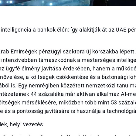
ntelligencia a bankok élén: így alakítják át az UAE pé
Arab Emírségek pénzügyi szektora új korszakba lépett
 intenzívebben támaszkodnak a mesterséges intelligen
z ügyfélélmény javítása érdekében, hanem a működé
növelése, a költségek csökkentése és a biztonsági ki
jából is. Egy nemrégiben közzétett nemzetközi tanulm
ntézeteinek 44 százaléka már aktívan alkalmaz AI-m
költségek mérséklésére, miközben több mint 53 százal
 és a pontosság javítására is használja a technológiá
dek, helyi vezetés