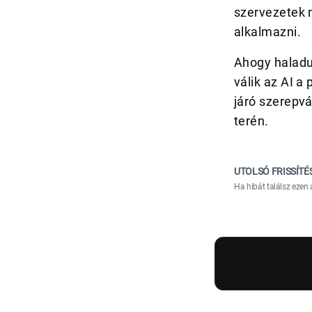
szervezetek 
alkalmazni.
Ahogy haladun
válik az AI a
járó szerepvá
terén.
UTOLSÓ FRISSÍTÉ
Ha hibát találsz ezen 