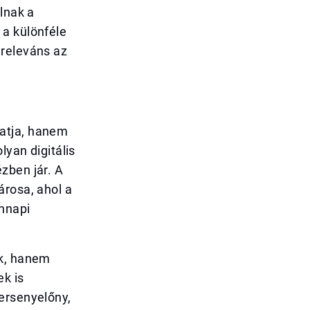
lnak a
 a különféle
 releváns az
gatja, hanem
lyan digitális
zben jár. A
árosa, ahol a
nnapi
ok, hanem
ek is
ersenyelőny,