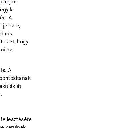
alapján
 egyik
rén. A
 jelezte,
lönös
ta azt, hogy
mi azt
is. A
zpontosítanak
kítják át
.
fejlesztésére
be kerülnek.